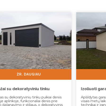
ŽR. DAUGIAU
žai su dekoratyviniu tinku
Izoliuoti gar
as su dekoratyviniu tinku puikiai derės
Apšildytas gara
oje aplinkoje, funkcionaliai derės prie
visais metų laik
 išplanavimo ir stiliaus, o dekoratyvinis
technikai ir įran