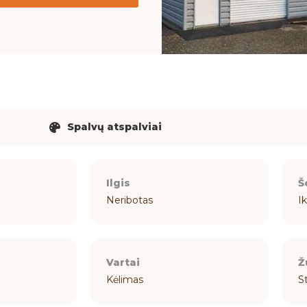
Spalvų atspalviai
Ilgis
Š
Neribotas
Ik
Vartai
Ž
Kėlimas
S