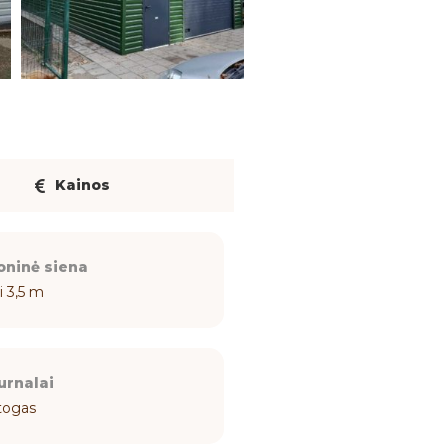
Kainos
oninė siena
i 3,5 m
urnalai
togas