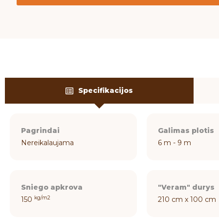
Specifikacijos
Pagrindai
Galimas plotis
Nereikalaujama
6 m - 9 m
Sniego apkrova
"Veram" durys
kg/m2
150
210 cm x 100 cm