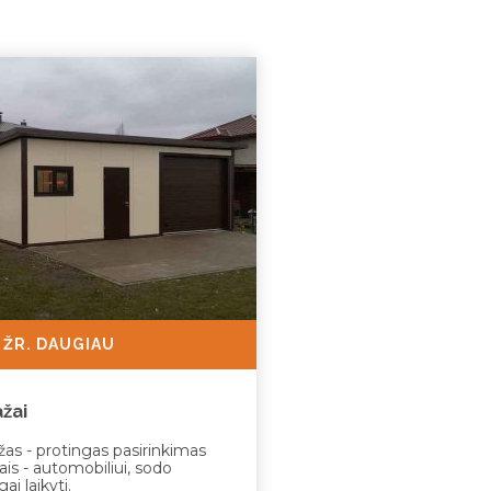
ŽR. DAUGIAU
ažai
žas - protingas pasirinkimas
ais - automobiliui, sodo
gai laikyti.