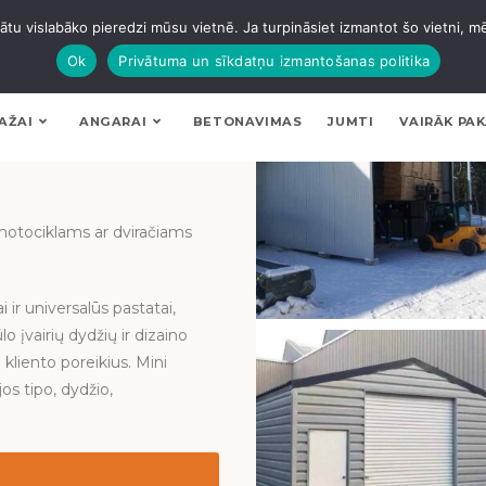
tu vislabāko pieredzi mūsu vietnē. Ja turpināsiet izmantot šo vietni, m
Ok
Privātuma un sīkdatņu izmantošanas politika
AŽAI
ANGARAI
BETONAVIMAS
JUMTI
VAIRĀK PA
t motociklams ar dviračiams
i ir universalūs pastatai,
o įvairių dydžių ir dizaino
kliento poreikius. Mini
os tipo, dydžio,