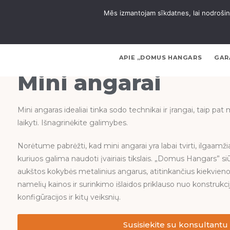
Mēs izmantojam sīkdatnes, lai nodrošinā
APIE „DOMUS HANGARS
GAR
Mini angarai
Mini angaras idealiai tinka sodo technikai ir įrangai, taip pa
laikyti. Išnagrinėkite galimybes.
Norėtume pabrėžti, kad mini angarai yra labai tvirti, ilgaamžia
kuriuos galima naudoti įvairiais tikslais. „Domus Hangars” siūl
aukštos kokybės metalinius angarus, atitinkančius kiekvieno 
namelių kainos ir surinkimo išlaidos priklauso nuo konstrukcij
konfigūracijos ir kitų veiksnių.
Susisiekite su konsultantu