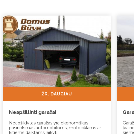
ŽR. DAUGIAU
Neapšiltinti garažai
Gara
Neapšildytas garažas yra ekonomiškas
Garaž
pasirinkimas automobiliams, motociklams ar
įvairi
kitiems daiktams laikyti.
kiemo