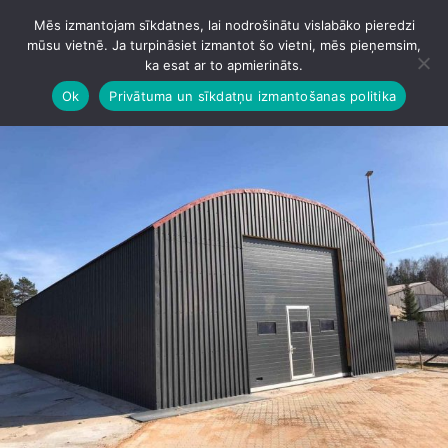
Mēs izmantojam sīkdatnes, lai nodrošinātu vislabāko pieredzi
IZVĒLNE
mūsu vietnē. Ja turpināsiet izmantot šo vietni, mēs pieņemsim,
ka esat ar to apmierināts.
Ok
Privātuma un sīkdatņu izmantošanas politika