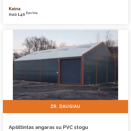
Kaina
Eur/m2
nuo 140
ŽR. DAUGIAU
Apšiltintas angaras su PVC stogu