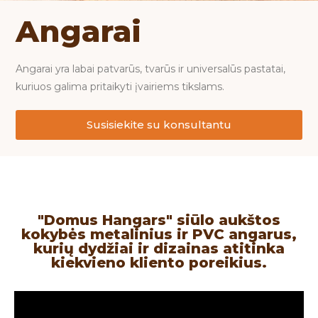
Angarai
Angarai yra labai patvarūs, tvarūs ir universalūs pastatai,
kuriuos galima pritaikyti įvairiems tikslams.
Susisiekite su konsultantu
"Domus Hangars" siūlo aukštos
kokybės metalinius ir PVC angarus,
kurių dydžiai ir dizainas atitinka
kiekvieno kliento poreikius.