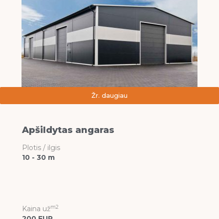
Žr. daugiau
Apšildytas angaras
Plotis / ilgis
10 - 30 m
m2
Kaina už
200 EUR