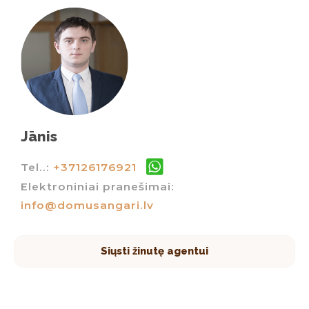
Jānis
Tel..:
+37126176921
Elektroniniai pranešimai:
info@domusangari.lv
Siųsti žinutę agentui