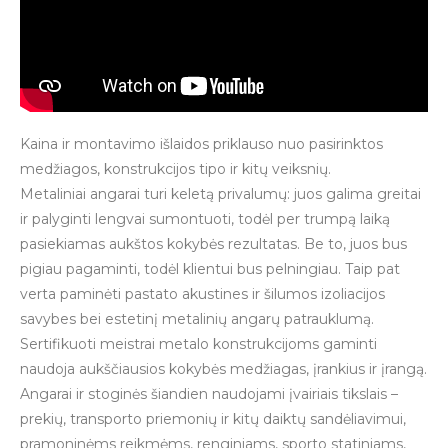
Kaina ir montavimo išlaidos priklauso nuo pasirinktos
medžiagos, konstrukcijos tipo ir kitų veiksnių.
Metaliniai angarai turi keletą privalumų: juos galima greitai
ir palyginti lengvai sumontuoti, todėl per trumpą laiką
pasiekiamas aukštos kokybės rezultatas. Be to, juos bus
pigiau pagaminti, todėl klientui bus pelningiau. Taip pat
verta paminėti pastato akustines ir šilumos izoliacijos
savybes bei estetinį metalinių angarų patrauklumą.
Sertifikuoti meistrai metalo konstrukcijoms gaminti
naudoja aukščiausios kokybės medžiagas, įrankius ir įrangą.
Angarai ir stoginės šiandien naudojami įvairiais tikslais –
prekių, transporto priemonių ir kitų daiktų sandėliavimui,
pramoninėms reikmėms, renginiams, sporto statiniams,