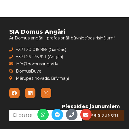
SIA Domus Angāri
Ar Domus angāri - profesionāli būvniecības risinājumi!
+371 20 015 855 (Garāžas)
+371 26 176 921 (Angāri)
info@domusangari.lv
DomusBuve
Mārupes novads, Brīvmaņi
Piesakies jaunumiem