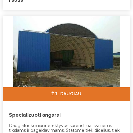
nuo 48
ŽR. DAUGIAU
Specializuoti angarai
Daugiafunkciniai ir efektyvūs sprendimai įvairiems
tikslams ir pageidavimams. Statome tiek didelius, tiek