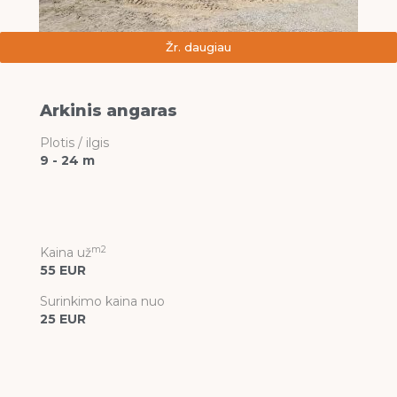
Žr. daugiau
Arkinis angaras
Plotis / ilgis
9 - 24 m
m2
Kaina už
55 EUR
Surinkimo kaina nuo
25 EUR