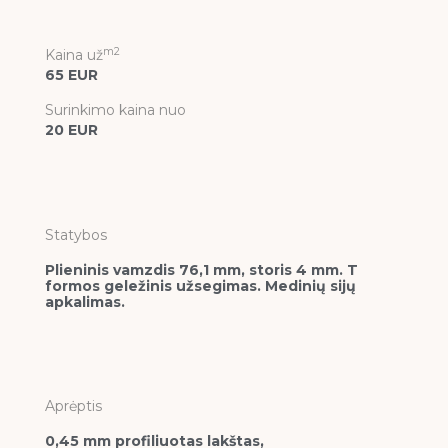
m2
Kaina už
65 EUR
Surinkimo kaina nuo
20 EUR
Statybos
Plieninis vamzdis 76,1 mm, storis 4 mm. T
formos geležinis užsegimas. Medinių sijų
apkalimas.
Aprėptis
0,45 mm profiliuotas lakštas,