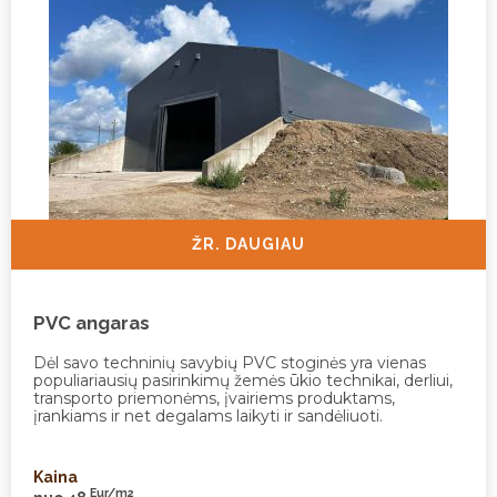
ŽR. DAUGIAU
PVC angaras
Dėl savo techninių savybių PVC stoginės yra vienas
populiariausių pasirinkimų žemės ūkio technikai, derliui,
transporto priemonėms, įvairiems produktams,
įrankiams ir net degalams laikyti ir sandėliuoti.
Kaina
Eur/m2