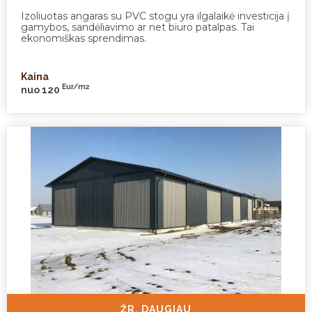
Izoliuotas angaras su PVC stogu yra ilgalaikė investicija į
gamybos, sandėliavimo ar net biuro patalpas. Tai
ekonomiškas sprendimas.
Kaina
Eur/m2
nuo 120
ŽR. DAUGIAU