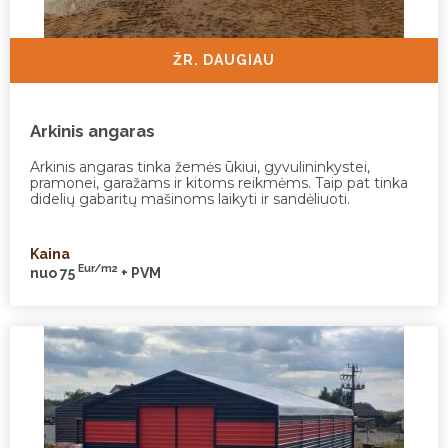
ŽR. DAUGIAU
Arkinis angaras
Arkinis angaras tinka žemės ūkiui, gyvulininkystei,
pramonei, garažams ir kitoms reikmėms. Taip pat tinka
didelių gabaritų mašinoms laikyti ir sandėliuoti.
Kaina
Eur/m2
nuo 75
+ PVM