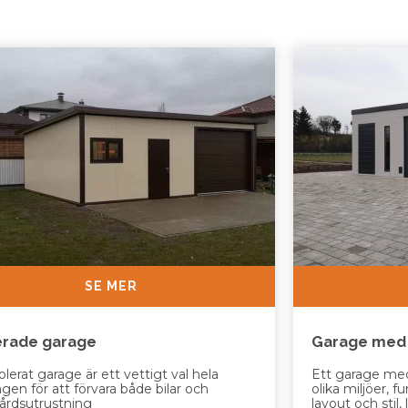
SE MER
erade garage
Garage med 
solerat garage är ett vettigt val hela
Ett garage med 
gen för att förvara både bilar och
olika miljöer, f
årdsutrustning
layout och stil