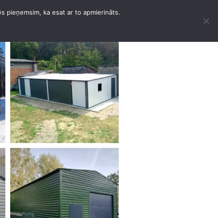
ēs pieņemsim, ka esat ar to apmierināts.
ANDRA VERK
KONTAKTER
SVENSKA