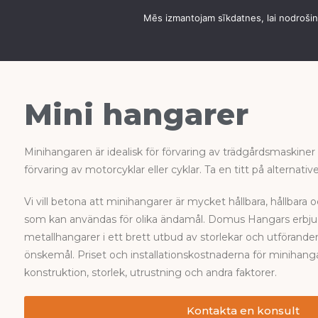
Mēs izmantojam sīkdatnes, lai nodrošinā
OM DOMUS HA
Mini hangarer
Minihangaren är idealisk för förvaring av trädgårdsmaskiner
förvaring av motorcyklar eller cyklar. Ta en titt på alternativ
Vi vill betona att minihangarer är mycket hållbara, hållbar
som kan användas för olika ändamål. Domus Hangars erbjud
metallhangarer i ett brett utbud av storlekar och utföranden
önskemål. Priset och installationskostnaderna för minihanga
konstruktion, storlek, utrustning och andra faktorer.
Kontakta en konsult