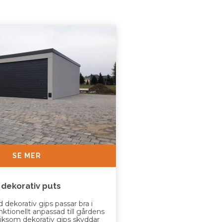
SE MER
dekorativ puts
dekorativ gips passar bra i
unktionellt anpassad till gårdens
, liksom dekorativ gips skyddar