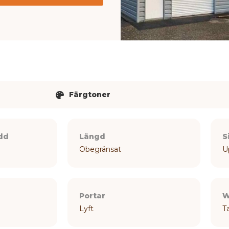
Färgtoner
edd
Längd
S
Obegränsat
U
Portar
W
Lyft
T