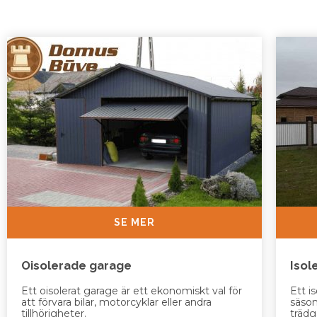
SE MER
Oisolerade garage
Isol
Ett oisolerat garage är ett ekonomiskt val för
Ett i
att förvara bilar, motorcyklar eller andra
säson
tillhörigheter.
trädg