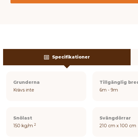
Specifikationer
Grunderna
Tillgänglig br
Krävs inte
6m - 9m
Snölast
Svängdörrar
2
150 kg/m
210 cm x 100 cm