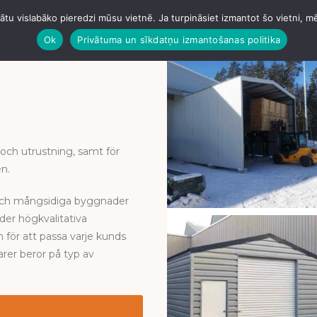
tu vislabāko pieredzi mūsu vietnē. Ja turpināsiet izmantot šo vietni, m
NGARS
GARAGE
HANGARER
BETONGNING
TAK
Ok
Privātuma un sīkdatņu izmantošanas politika
 och utrustning, samt för
en.
a och mångsidiga byggnader
er högkvalitativa
 för att passa varje kunds
rer beror på typ av