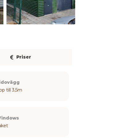
Priser
idovägg
pp till 3,5m
indows
aket