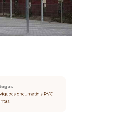
togas
vigubas pneumatinis PVC
entas