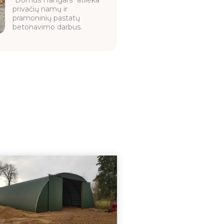
"Domus Hangars" atlieka
privačių namų ir
pramoninių pastatų
betonavimo darbus.