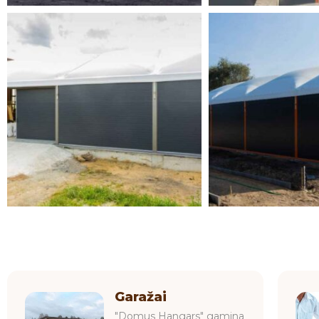
Garažai
"Domus Hangars" gamina