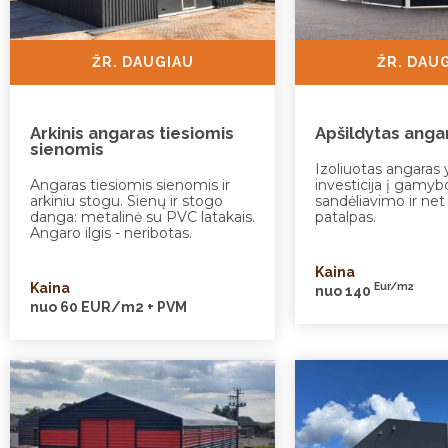
ŽR. DAUGIAU
ŽR. DAU
Arkinis angaras tiesiomis
Apšildytas anga
sienomis
Izoliuotas angaras y
Angaras tiesiomis sienomis ir
investicija į gamyb
arkiniu stogu. Sienų ir stogo
sandėliavimo ir net
danga: metalinė su PVC latakais.
patalpas.
Angaro ilgis - neribotas.
Kaina
Kaina
Eur/m2
nuo 140
nuo 60 EUR/m2 + PVM