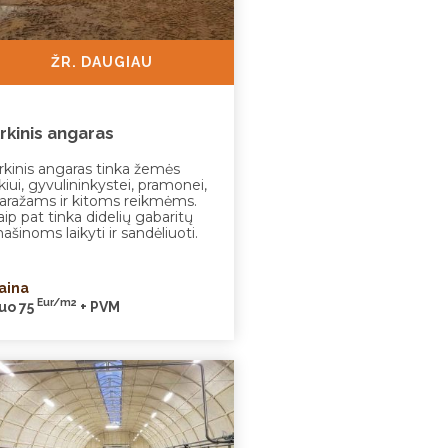
ŽR. DAUGIAU
rkinis angaras
rkinis angaras tinka žemės
kiui, gyvulininkystei, pramonei,
aražams ir kitoms reikmėms.
aip pat tinka didelių gabaritų
ašinoms laikyti ir sandėliuoti.
aina
Eur/m2
uo 75
+ PVM