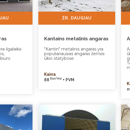
GIAU
ŽR. DAUGIAU
ras
Kantains metalinis angaras
A
ra ilgalaikė
"Kantin" metalinis angaras yra
A
os,
populiariausias angaras žemės
ū
 biuro
ūkio statybose.
g
T
m
Kaina
Eur/m2
88
+ PVM
K
n