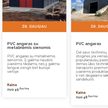
ŽR. DAUGIAU
ŽR. DAU
PVC angaras su
PVC angaras
metalinėmis sienomis
Dėl savo techninių
PVC angaras su metalinėmis
stoginės yra vienas
sienomis. Jį galima naudoti
populiariausių pasi
įvairiems tikslams, nes jį galima
žemės ūkio technikai
lengvai įrengti bet kurioje
transporto priemo
vietoje.
įvairiems produkta
ir net degalams laiky
sandėliuoti.
Kaina
Eur/m2
nuo 49
Kaina
Eur/m2
nuo 48