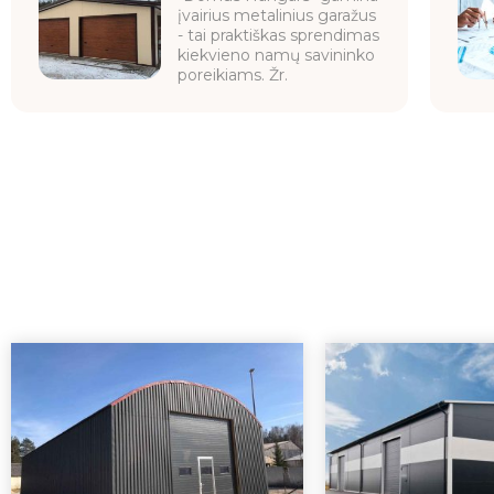
įvairius metalinius garažus
- tai praktiškas sprendimas
kiekvieno namų savininko
poreikiams. Žr.