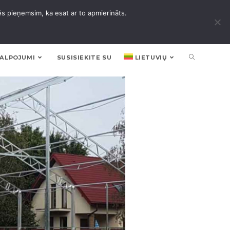
ēs pieņemsim, ka esat ar to apmierināts.
KALPOJUMI
SUSISIEKITE SU
LIETUVIŲ