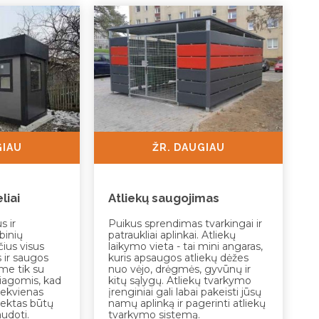
GIAU
ŽR. DAUGIAU
liai
Atliekų saugojimas
 ir
Puikus sprendimas tvarkingai ir
binių
patraukliai aplinkai. Atliekų
čius visus
laikymo vieta - tai mini angaras,
 ir saugos
kuris apsaugos atliekų dėžes
me tik su
nuo vėjo, drėgmės, gyvūnų ir
iagomis, kad
kitų sąlygų. Atliekų tvarkymo
iekvienas
įrenginiai gali labai pakeisti jūsų
jektas būtų
namų aplinką ir pagerinti atliekų
audoti.
tvarkymo sistemą.