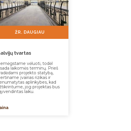
ŽR. DAUGIAU
alvijų tvartas
emėgstame vėluoti, todėl
isada laikomės terminų. Prieš
radėdami projekto statybą,
vertiname įvairias rizikas ir
enumatytas aplinkybes, kad
žtikrintume, jog projektas bus
gyvendintas laiku.
aina