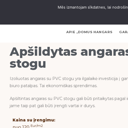
Mēs izmantojam sīkdatnes, lai nodrošinā
APIE „DOMUS HANGARS
GAR
Apšildytas angara
stogu
Izoliuotas angaras su PVC stogu yra ilgalaikė investicija į 
biuro patalpas. Tai ekonomiškas sprendimas.
Apšiltintas angaras su PVC stogu gali būti pritaikytas pagal i
jame taip pat gali būti įrengti vartai ir durys.
Kaina su įrengimu:
Eur/m2
nuo 120