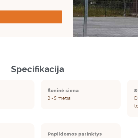
Specifikacija
Šoninė siena
S
2 - 5 metrai
D
t
Papildomos parinktys