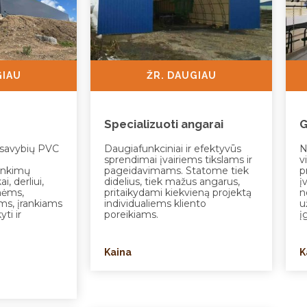
GIAU
ŽR. DAUGIAU
Specializuoti angarai
G
 savybių PVC
Daugiafunkciniai ir efektyvūs
N
sprendimai įvairiems tikslams ir
v
rinkimų
pageidavimams. Statome tiek
p
, derliui,
didelius, tiek mažus angarus,
į
nėms,
pritaikydami kiekvieną projektą
n
ms, įrankiams
individualiems kliento
u
ti ir
poreikiams.
į
Kaina
K