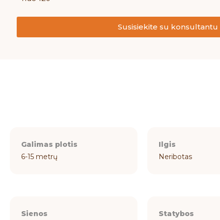
Susisiekite su konsultantu
Galimas plotis
Ilgis
6-15 metrų
Neribotas
Sienos
Statybos