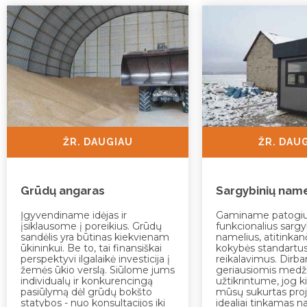
ŽR. DAUGIAU
ŽR. DAU
Grūdų angaras
Sargybinių name
Įgyvendiname idėjas ir
Gaminame patogius
įsiklausome į poreikius. Grūdų
funkcionalius sargy
sandėlis yra būtinas kiekvienam
namelius, atitinkan
ūkininkui. Be to, tai finansiškai
kokybės standartus
perspektyvi ilgalaikė investicija į
reikalavimus. Dirba
žemės ūkio verslą. Siūlome jums
geriausiomis medž
individualų ir konkurencingą
užtikrintume, jog k
pasiūlymą dėl grūdų bokšto
mūsų sukurtas pro
statybos - nuo konsultacijos iki
idealiai tinkamas n