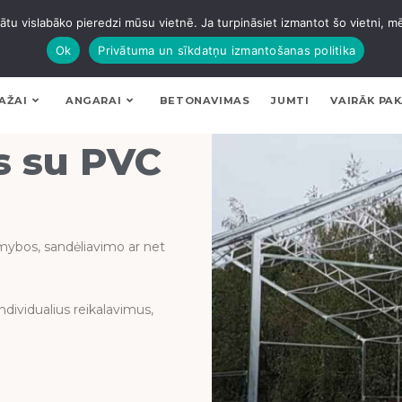
tu vislabāko pieredzi mūsu vietnē. Ja turpināsiet izmantot šo vietni, m
Ok
Privātuma un sīkdatņu izmantošanas politika
AŽAI
ANGARAI
BETONAVIMAS
JUMTI
VAIRĀK PA
s su PVC
gamybos, sandėliavimo ar net
ndividualius reikalavimus,