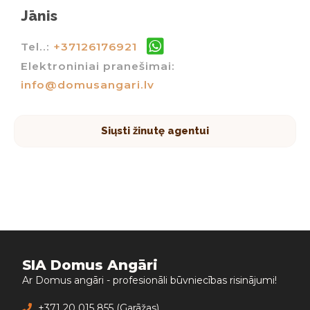
Jānis
Tel..:
+37126176921
Elektroniniai pranešimai:
info@domusangari.lv
Siųsti žinutę agentui
SIA Domus Angāri
Ar Domus angāri - profesionāli būvniecības risinājumi!
+371 20 015 855 (Garāžas)