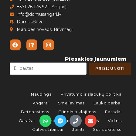
+371 26 176 921 (Angāri)
info@domusangari.lv
DomusBuve
Mārupes novads, Brīvmaņi
Piesakies jaunumiem
Naudinga
Privatumo ir slapukų politika
Angarai
Smėliavimas
Lauko darbai
Betonavimas
Grindinio klojimas
Fasadai
Garažai
Grindų klojimas
Lubos
Vidinis
Gatvės žibintai
Jumti
Susisiekite su