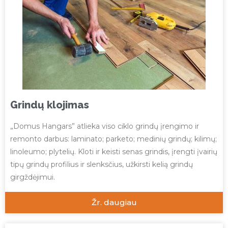
Grindų klojimas
„Domus Hangars” atlieka viso ciklo grindų įrengimo ir
remonto darbus: laminato; parketo; medinių grindų; kilimų;
linoleumo; plytelių. Kloti ir keisti senas grindis, įrengti įvairių
tipų grindų profilius ir slenksčius, užkirsti kelią grindų
girgždėjimui.
Žr. daugiau