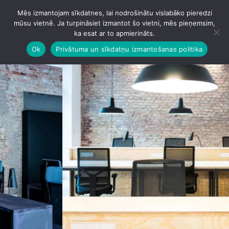
Mēs izmantojam sīkdatnes, lai nodrošinātu vislabāko pieredzi
IZVĒLNE
mūsu vietnē. Ja turpināsiet izmantot šo vietni, mēs pieņemsim,
ka esat ar to apmierināts.
Ok
Privātuma un sīkdatņu izmantošanas politika