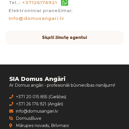
Tel..:
+37126176921
Elektroniniai pranešimai:
info@domusangari.lv
Siųsti žinutę agentui
SIA Domus Angāri
Ar Domus angāri - profesionāli būvniecības risinājumi!
+371 20 015 855 (Garāžas)
+371 26 176 921 (Angāri)
info@domusangari.lv
DomusBuve
Mārupes novads, Brīvmaņi