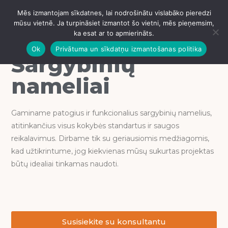
Sargybinių nameliai
Mēs izmantojam sīkdatnes, lai nodrošinātu vislabāko pieredzi
IZVĒLNE
mūsu vietnē. Ja turpināsiet izmantot šo vietni, mēs pieņemsim,
ka esat ar to apmierināts.
Ok
Privātuma un sīkdatņu izmantošanas politika
Sargybinių
nameliai
Gaminame patogius ir funkcionalius sargybinių namelius,
atitinkančius visus kokybės standartus ir saugos
reikalavimus. Dirbame tik su geriausiomis medžiagomis,
kad užtikrintume, jog kiekvienas mūsų sukurtas projektas
būtų idealiai tinkamas naudoti.
Susisiekite su konsultantu