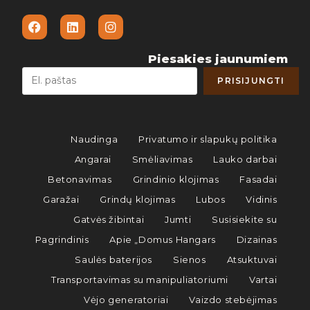
Piesakies jaunumiem
Naudinga
Privatumo ir slapukų politika
Angarai
Smėliavimas
Lauko darbai
Betonavimas
Grindinio klojimas
Fasadai
Garažai
Grindų klojimas
Lubos
Vidinis
Gatvės žibintai
Jumti
Susisiekite su
Pagrindinis
Apie „Domus Hangars
Dizainas
Saulės baterijos
Sienos
Atsuktuvai
Transportavimas su manipuliatoriumi
Vartai
Vėjo generatoriai
Vaizdo stebėjimas