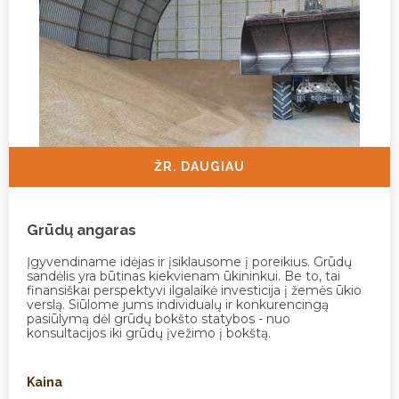
ŽR. DAUGIAU
Grūdų angaras
Įgyvendiname idėjas ir įsiklausome į poreikius. Grūdų
sandėlis yra būtinas kiekvienam ūkininkui. Be to, tai
finansiškai perspektyvi ilgalaikė investicija į žemės ūkio
verslą. Siūlome jums individualų ir konkurencingą
pasiūlymą dėl grūdų bokšto statybos - nuo
konsultacijos iki grūdų įvežimo į bokštą.
Kaina