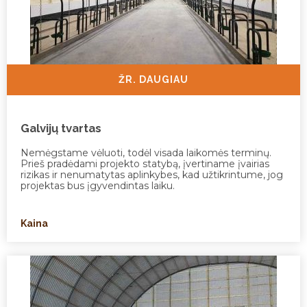
ŽR. DAUGIAU
Galvijų tvartas
Nemėgstame vėluoti, todėl visada laikomės terminų.
Prieš pradėdami projekto statybą, įvertiname įvairias
rizikas ir nenumatytas aplinkybes, kad užtikrintume, jog
projektas bus įgyvendintas laiku.
Kaina