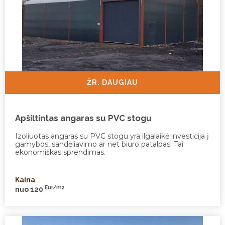
ŽR. DAUGIAU
Apšiltintas angaras su PVC stogu
Izoliuotas angaras su PVC stogu yra ilgalaikė investicija į
gamybos, sandėliavimo ar net biuro patalpas. Tai
ekonomiškas sprendimas.
Kaina
Eur/m2
nuo 120