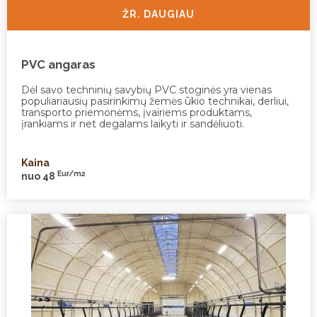
ŽR. DAUGIAU
PVC angaras
Dėl savo techninių savybių PVC stoginės yra vienas
populiariausių pasirinkimų žemės ūkio technikai, derliui,
transporto priemonėms, įvairiems produktams,
įrankiams ir net degalams laikyti ir sandėliuoti.
Kaina
Eur/m2
nuo 48