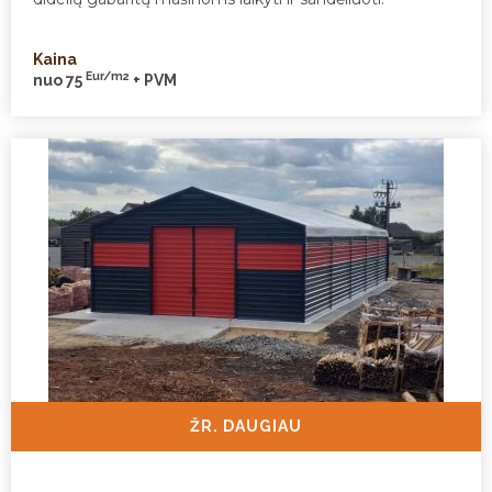
Kaina
Eur/m2
nuo 75
+ PVM
ŽR. DAUGIAU