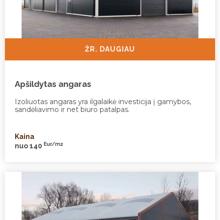
ŽR. DAUGIAU
Apšildytas angaras
Izoliuotas angaras yra ilgalaikė investicija į gamybos,
sandėliavimo ir net biuro patalpas.
Kaina
Eur/m2
nuo 140