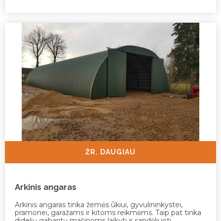
ŽR. DAUGIAU
Arkinis angaras
Arkinis angaras tinka žemės ūkiui, gyvulininkystei,
pramonei, garažams ir kitoms reikmėms. Taip pat tinka
didelių gabaritų mašinoms laikyti ir sandėliuoti.