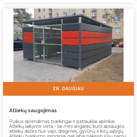
ŽR. DAUGIAU
Atliekų saugojimas
Puikus sprendimas tvarkingai ir patraukliai aplinkai.
Atliekų laikymo vieta - tai mini angaras, kuris apsaugos
atliekų dėžes nuo vėjo, drėgmės, gyvūnų ir kitų sąlygų.
Atliekų tvarkymo įrenginiai gali labai pakeisti jūsų namų