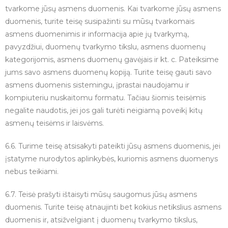
tvarkome jūsų asmens duomenis. Kai tvarkome jūsų asmens
duomenis, turite teisę susipažinti su mūsų tvarkomais
asmens duomenimis ir informacija apie jų tvarkymą,
pavyzdžiui, duomenų tvarkymo tikslu, asmens duomenų
kategorijomis, asmens duomenų gavėjais ir kt. c. Pateiksime
jums savo asmens duomenų kopiją. Turite teisę gauti savo
asmens duomenis sistemingu, įprastai naudojamu ir
kompiuteriu nuskaitomu formatu. Tačiau šiomis teisėmis
negalite naudotis, jei jos gali turėti neigiamą poveikį kitų
asmenų teisėms ir laisvėms.
6.6. Turime teisę atsisakyti pateikti jūsų asmens duomenis, jei
įstatyme nurodytos aplinkybės, kuriomis asmens duomenys
nebus teikiami.
6.7. Teisė prašyti ištaisyti mūsų saugomus jūsų asmens
duomenis. Turite teisę atnaujinti bet kokius netikslius asmens
duomenis ir, atsižvelgiant į duomenų tvarkymo tikslus,