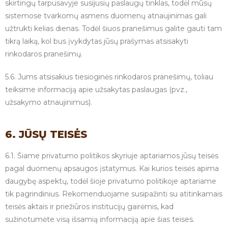
skirtingų tarpusavyje susijusių paslaugų tinklas, todėl mūsų
sistemose tvarkomų asmens duomenų atnaujinimas gali
užtrukti kelias dienas. Todėl šiuos pranešimus galite gauti tam
tikrą laiką, kol bus įvykdytas jūsų prašymas atsisakyti
rinkodaros pranešimų.
5.6. Jums atsisakius tiesioginės rinkodaros pranešimų, toliau
teiksime informaciją apie užsakytas paslaugas (pvz.,
užsakymo atnaujinimus).
6. JŪSŲ TEISĖS
6.1. Šiame privatumo politikos skyriuje aptariamos jūsų teisės
pagal duomenų apsaugos įstatymus. Kai kurios teisės apima
daugybę aspektų, todėl šioje privatumo politikoje aptariame
tik pagrindinius. Rekomenduojame susipažinti su atitinkamais
teisės aktais ir priežiūros institucijų gairėmis, kad
sužinotumėte visą išsamią informaciją apie šias teises.