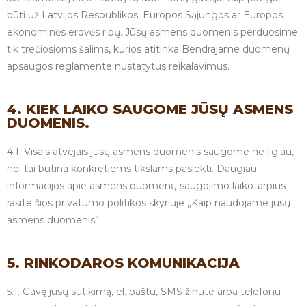
būti už Latvijos Respublikos, Europos Sąjungos ar Europos
ekonominės erdvės ribų. Jūsų asmens duomenis perduosime
tik trečiosioms šalims, kurios atitinka Bendrajame duomenų
apsaugos reglamente nustatytus reikalavimus.
4. KIEK LAIKO SAUGOME JŪSŲ ASMENS
DUOMENIS.
4.1. Visais atvejais jūsų asmens duomenis saugome ne ilgiau,
nei tai būtina konkretiems tikslams pasiekti. Daugiau
informacijos apie asmens duomenų saugojimo laikotarpius
rasite šios privatumo politikos skyriuje „Kaip naudojame jūsų
asmens duomenis”.
5. RINKODAROS KOMUNIKACIJA
5.1. Gavę jūsų sutikimą, el. paštu, SMS žinute arba telefonu