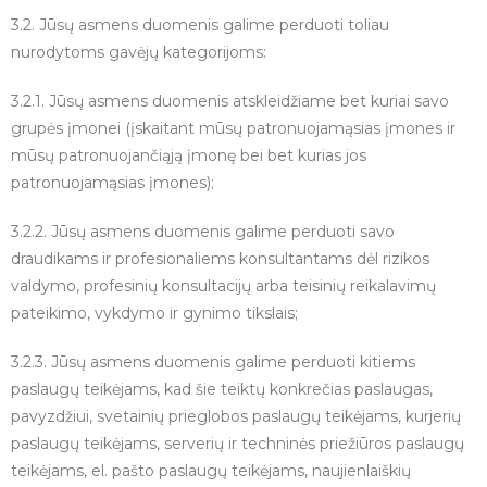
3.2. Jūsų asmens duomenis galime perduoti toliau
nurodytoms gavėjų kategorijoms:
3.2.1. Jūsų asmens duomenis atskleidžiame bet kuriai savo
grupės įmonei (įskaitant mūsų patronuojamąsias įmones ir
mūsų patronuojančiąją įmonę bei bet kurias jos
patronuojamąsias įmones);
3.2.2. Jūsų asmens duomenis galime perduoti savo
draudikams ir profesionaliems konsultantams dėl rizikos
valdymo, profesinių konsultacijų arba teisinių reikalavimų
pateikimo, vykdymo ir gynimo tikslais;
3.2.3. Jūsų asmens duomenis galime perduoti kitiems
paslaugų teikėjams, kad šie teiktų konkrečias paslaugas,
pavyzdžiui, svetainių prieglobos paslaugų teikėjams, kurjerių
paslaugų teikėjams, serverių ir techninės priežiūros paslaugų
teikėjams, el. pašto paslaugų teikėjams, naujienlaiškių