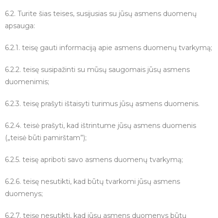
6.2. Turite šias teises, susijusias su jūsų asmens duomenų
apsauga:
6.2.1. teisę gauti informaciją apie asmens duomenų tvarkymą;
6.2.2. teisę susipažinti su mūsų saugomais jūsų asmens
duomenimis;
6.2.3. teisę prašyti ištaisyti turimus jūsų asmens duomenis.
6.2.4. teisė prašyti, kad ištrintume jūsų asmens duomenis
(„teisė būti pamirštam”);
6.2.5. teisę apriboti savo asmens duomenų tvarkymą;
6.2.6. teisę nesutikti, kad būtų tvarkomi jūsų asmens
duomenys;
6.2.7. teisę nesutikti, kad jūsų asmens duomenys būtų