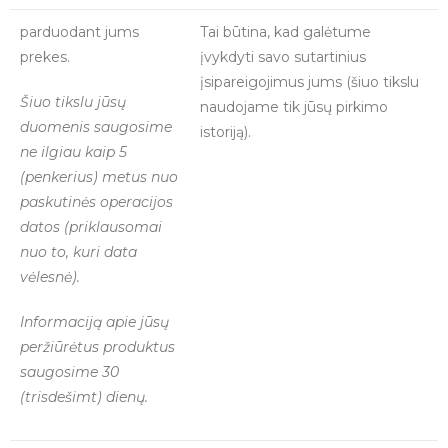
parduodant jums
Tai būtina, kad galėtume
prekes.
įvykdyti savo sutartinius
įsipareigojimus jums (šiuo tikslu
Šiuo tikslu jūsų
naudojame tik jūsų pirkimo
duomenis saugosime
istoriją).
ne ilgiau kaip 5
(penkerius) metus nuo
paskutinės operacijos
datos (priklausomai
nuo to, kuri data
vėlesnė).
Informaciją apie jūsų
peržiūrėtus produktus
saugosime 30
(trisdešimt) dienų.