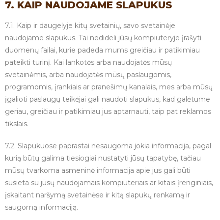
7. KAIP NAUDOJAME SLAPUKUS
7.1. Kaip ir daugelyje kitų svetainių, savo svetainėje
naudojame slapukus. Tai nedideli jūsų kompiuteryje įrašyti
duomenų failai, kurie padeda mums greičiau ir patikimiau
pateikti turinį. Kai lankotės arba naudojatės mūsų
svetainėmis, arba naudojatės mūsų paslaugomis,
programomis, įrankiais ar pranešimų kanalais, mes arba mūsų
įgalioti paslaugų teikėjai gali naudoti slapukus, kad galėtume
geriau, greičiau ir patikimiau jus aptarnauti, taip pat reklamos
tikslais.
7.2. Slapukuose paprastai nesaugoma jokia informacija, pagal
kurią būtų galima tiesiogiai nustatyti jūsų tapatybę, tačiau
mūsų tvarkoma asmeninė informacija apie jus gali būti
susieta su jūsų naudojamais kompiuteriais ar kitais įrenginiais,
įskaitant naršymą svetainėse ir kitą slapukų renkamą ir
saugomą informaciją.