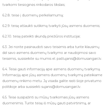
tvarkomi tiesioginės rinkodaros tikslais;
6.2.8. teisė į duomenų perkeliamumą;
6.2.9. teisę atšaukti sutikimą tvarkyti jūsų asmens duomenis;
6.2.10. teisę pateikti skundą priežiūros institucijai;
6.3. Jei norite pasinaudoti savo teisėmis arba turite klausimų
dėl savo asmens duomenų tvarkymo ar naudojimosi savo
teisėmis, susisiekite su mumis el. paštu
janis@domusangari.lv
.
6.4. Teisė gauti informaciją apie asmens duomenų tvarkymą.
Informaciją apie jūsų asmens duomenų tvarkymą pateikiame
duomenų rinkimo metu. Ją visada galite rasti šioje privatumo
politikoje arba susisiekti su
janis@domusangari.lv
.
6.5. Teisė susipažinti su mūsų tvarkomais jūsų asmens
duomenimis. Turite teisę iš mūsų gauti patvirtinimą, ar