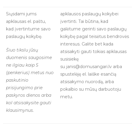
Siųsdami jums
apklausos paslaugų kokybei
apklausas el. paštu,
įvertinti. Tai būtina, kad
kad įvertintume savo
galėtume gerinti savo paslaugų
paslaugų kokybę.
kokybę pagal teisėtus bendrovės
interesus. Galite bet kada
Šiuo tikslu jūsų
atsisakyti gauti tokias apklausas
duomenis saugosime
susisiekę
ne ilgiau kaip 5
su janis@domusangari.lv arba
(penkerius) metus nuo
spustelėję el. laiške esančią
paskutinio
atsisakymo nuorodą, arba
prisijungimo prie
pokalbio su mūsų darbuotoju
paskyros dienos arba
metu.
kol atsisakysite gauti
klausimynus.