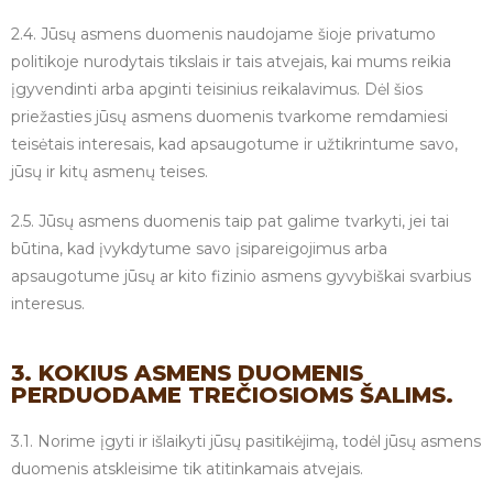
2.4. Jūsų asmens duomenis naudojame šioje privatumo
politikoje nurodytais tikslais ir tais atvejais, kai mums reikia
įgyvendinti arba apginti teisinius reikalavimus. Dėl šios
priežasties jūsų asmens duomenis tvarkome remdamiesi
teisėtais interesais, kad apsaugotume ir užtikrintume savo,
jūsų ir kitų asmenų teises.
2.5. Jūsų asmens duomenis taip pat galime tvarkyti, jei tai
būtina, kad įvykdytume savo įsipareigojimus arba
apsaugotume jūsų ar kito fizinio asmens gyvybiškai svarbius
interesus.
3. KOKIUS ASMENS DUOMENIS
PERDUODAME TREČIOSIOMS ŠALIMS.
3.1. Norime įgyti ir išlaikyti jūsų pasitikėjimą, todėl jūsų asmens
duomenis atskleisime tik atitinkamais atvejais.