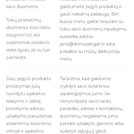
savo duomenis.
galėtumėte įsigyti produktą ir
gauti reikiamą paslaugą. Bet
Tokių pranešimų
kuriuo metu galite nesutikti su
duomenys šiuo tikslu
tokiu savo duomenų naudojimu
saugomi tol, kol
susisiekę adresu
sudaromas sandoris,
janis@domusangari.lv arba
arba ilgiau, jei su tuo
pokalbio su mūsų darbuotoju
sutinkate.
metu.
Jūsų įsigyto produkto
Tai būtina, kad galėtume
pristatymas jūsų
įvykdyti savo sutartinius
nurodytu sąskaitos
įsipareigojimus jums. Jei
išrašymo ir (arba)
nenurodysite savo vardo,
pristatymo adresu,
pavardės, adreso ir kontaktinių
užsakymo paruošimas
duomenų, negalėsime jums
atsiėmimui išsiuntimo
pateikti užsakyto gaminio arba
vietoje ir sąskaitos
sudaryti sąlygų jį gauti.