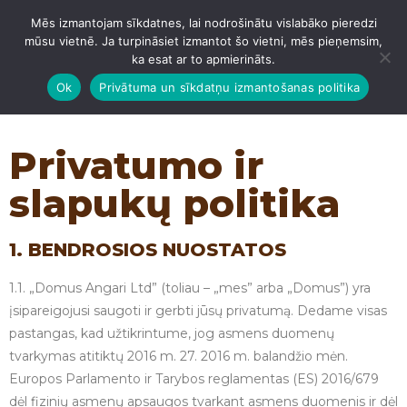
Mēs izmantojam sīkdatnes, lai nodrošinātu vislabāko pieredzi
IZVĒLNE
mūsu vietnē. Ja turpināsiet izmantot šo vietni, mēs pieņemsim,
ka esat ar to apmierināts.
Ok
Privātuma un sīkdatņu izmantošanas politika
Privatumo ir
slapukų politika
1. BENDROSIOS NUOSTATOS
1.1. „Domus Angari Ltd” (toliau – „mes” arba „Domus”) yra
įsipareigojusi saugoti ir gerbti jūsų privatumą. Dedame visas
pastangas, kad užtikrintume, jog asmens duomenų
tvarkymas atitiktų 2016 m. 27. 2016 m. balandžio mėn.
Europos Parlamento ir Tarybos reglamentas (ES) 2016/679
dėl fizinių asmenų apsaugos tvarkant asmens duomenis ir dėl