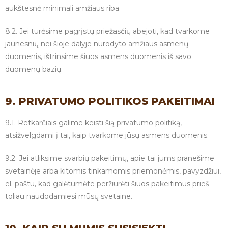
aukštesnė minimali amžiaus riba.
8.2. Jei turėsime pagrįstų priežasčių abejoti, kad tvarkome
jaunesnių nei šioje dalyje nurodyto amžiaus asmenų
duomenis, ištrinsime šiuos asmens duomenis iš savo
duomenų bazių.
9. PRIVATUMO POLITIKOS PAKEITIMAI
9.1. Retkarčiais galime keisti šią privatumo politiką,
atsižvelgdami į tai, kaip tvarkome jūsų asmens duomenis.
9.2. Jei atliksime svarbių pakeitimų, apie tai jums pranešime
svetainėje arba kitomis tinkamomis priemonėmis, pavyzdžiui,
el. paštu, kad galėtumėte peržiūrėti šiuos pakeitimus prieš
toliau naudodamiesi mūsų svetaine.