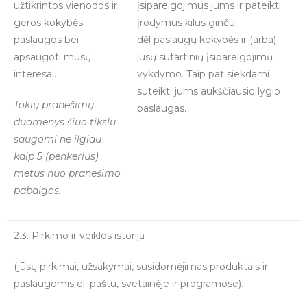
užtikrintos vienodos ir
įsipareigojimus jums ir pateikti
geros kokybės
įrodymus kilus ginčui
paslaugos bei
dėl paslaugų kokybės ir (arba)
apsaugoti mūsų
jūsų sutartinių įsipareigojimų
interesai.
vykdymo. Taip pat siekdami
suteikti jums aukščiausio lygio
Tokių pranešimų
paslaugas.
duomenys šiuo tikslu
saugomi ne ilgiau
kaip 5 (penkerius)
metus nuo pranešimo
pabaigos.
2.3. Pirkimo ir veiklos istorija
(jūsų pirkimai, užsakymai, susidomėjimas produktais ir
paslaugomis el. paštu, svetainėje ir programose).