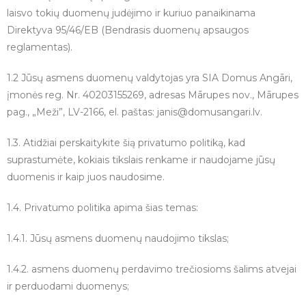
laisvo tokių duomenų judėjimo ir kuriuo panaikinama
Direktyva 95/46/EB (Bendrasis duomenų apsaugos
reglamentas).
1.2 Jūsų asmens duomenų valdytojas yra SIA Domus Angāri,
įmonės reg. Nr. 40203155269, adresas Mārupes nov., Mārupes
pag., „Meži”, LV-2166, el. paštas: janis@domusangari.lv.
1.3. Atidžiai perskaitykite šią privatumo politiką, kad
suprastumėte, kokiais tikslais renkame ir naudojame jūsų
duomenis ir kaip juos naudosime.
1.4. Privatumo politika apima šias temas:
1.4.1. Jūsų asmens duomenų naudojimo tikslas;
1.4.2. asmens duomenų perdavimo trečiosioms šalims atvejai
ir perduodami duomenys;