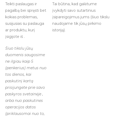
Teikti paslaugas ir
Tai būtina, kad galėtume
pagalbą bei spręsti bet
įvykdyti savo sutartinius
kokias problemas,
įsipareigojimus jums (šiuo tikslu
susijusias su paslauga
naudojame tik jūsų pirkimo
ar produktu, kurį
istoriją).
įsigijote iš .
Šiuo tikslu jūsų
duomenis saugosime
ne ilgiau kaip 5
(penkerius) metus nuo
tos dienos, kai
paskutinį kartą
prisijungėte prie savo
paskyros svetainėje ,
arba nuo paskutinės
operacijos datos
(priklausomai nuo to,