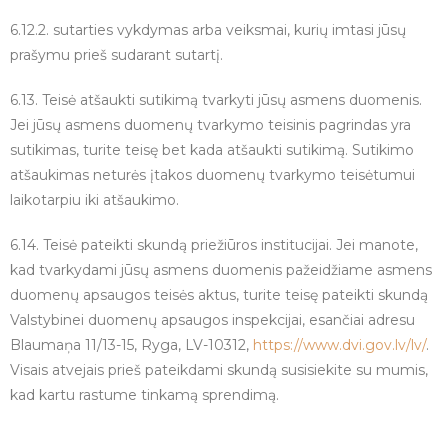
6.12.2. sutarties vykdymas arba veiksmai, kurių imtasi jūsų
prašymu prieš sudarant sutartį.
6.13. Teisė atšaukti sutikimą tvarkyti jūsų asmens duomenis.
Jei jūsų asmens duomenų tvarkymo teisinis pagrindas yra
sutikimas, turite teisę bet kada atšaukti sutikimą. Sutikimo
atšaukimas neturės įtakos duomenų tvarkymo teisėtumui
laikotarpiu iki atšaukimo.
6.14. Teisė pateikti skundą priežiūros institucijai. Jei manote,
kad tvarkydami jūsų asmens duomenis pažeidžiame asmens
duomenų apsaugos teisės aktus, turite teisę pateikti skundą
Valstybinei duomenų apsaugos inspekcijai, esančiai adresu
Blaumaņa 11/13-15, Ryga, LV-10312,
https://www.dvi.gov.lv/lv/
.
Visais atvejais prieš pateikdami skundą susisiekite su mumis,
kad kartu rastume tinkamą sprendimą.