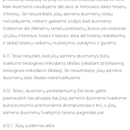
kiek duomenis naudojame dėl savo ar trečiosios šalies teisėtų
interesų. Jei nesutinkate, jūsų asmens duomenų toliau
netvarkysime, nebent galėsime įrodyti, kad duomenis
tvarkome dėl įtikinamų teisėtų priežasčių, kurios yra viršesnės
už jūsų interesus, teises ir laisves, arba dėl teisinių reikalavimų
ir (arba) teisinių veiksmų nustatymo, vykdymo ir gynimo.
6.11. Teisė nesutikti, kad jūsų asmens duomenys būtų
tvarkomi tiesioginės rinkodaros tikslais (įskaitant profiliavimą
tiesioginės rinkodaros tikslais). Jei nesutinkate, jūsų asmens
duomenų šiais tikslais nebetvarkysime.
6.12. Teisė į duomenų perkeliamumą Šia teise galite
pasinaudoti tais atvejais, kai jūsų asmens duomenis tvarkome
autorizuotomis priemonėmis (kompiuteriais ir kt.), o jūsų
asmens duomenų tvarkymo teisinis pagrindas yra:
6.12.1. Jūsų sutikimas arba