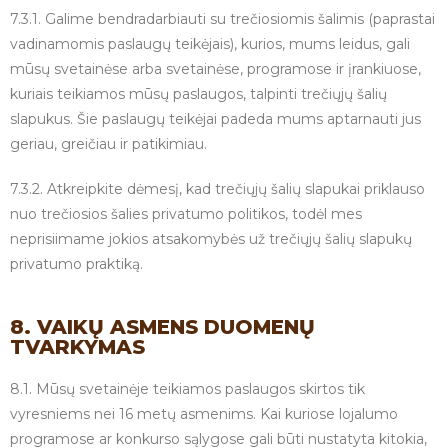
7.3.1. Galime bendradarbiauti su trečiosiomis šalimis (paprastai
vadinamomis paslaugų teikėjais), kurios, mums leidus, gali
mūsų svetainėse arba svetainėse, programose ir įrankiuose,
kuriais teikiamos mūsų paslaugos, talpinti trečiųjų šalių
slapukus. Šie paslaugų teikėjai padeda mums aptarnauti jus
geriau, greičiau ir patikimiau.
7.3.2. Atkreipkite dėmesį, kad trečiųjų šalių slapukai priklauso
nuo trečiosios šalies privatumo politikos, todėl mes
neprisiimame jokios atsakomybės už trečiųjų šalių slapukų
privatumo praktiką.
8. VAIKŲ ASMENS DUOMENŲ
TVARKYMAS
8.1. Mūsų svetainėje teikiamos paslaugos skirtos tik
vyresniems nei 16 metų asmenims. Kai kuriose lojalumo
programose ar konkurso sąlygose gali būti nustatyta kitokia,