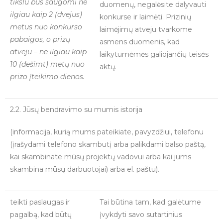
tikslu bus saugomi ne
duomenų, negalėsite dalyvauti
ilgiau kaip 2 (dvejus)
konkurse ir laimėti. Prizinių
metus nuo konkurso
laimėjimų atveju tvarkome
pabaigos, o prizų
asmens duomenis, kad
atveju – ne ilgiau kaip
laikytumėmės galiojančių teisės
10 (dešimt) metų nuo
aktų.
prizo įteikimo dienos.
2.2. Jūsų bendravimo su mumis istorija
(informacija, kurią mums pateikiate, pavyzdžiui, telefonu
(įrašydami telefono skambutį arba palikdami balso paštą,
kai skambinate mūsų projektų vadovui arba kai jums
skambina mūsų darbuotojai) arba el. paštu).
teikti paslaugas ir
Tai būtina tam, kad galėtume
pagalbą, kad būtų
įvykdyti savo sutartinius