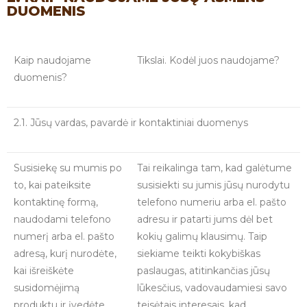
DUOMENIS
Kaip naudojame
Tikslai. Kodėl juos naudojame?
duomenis?
2.1. Jūsų vardas, pavardė ir kontaktiniai duomenys
Susisiekę su mumis po
Tai reikalinga tam, kad galėtume
to, kai pateiksite
susisiekti su jumis jūsų nurodytu
kontaktinę formą,
telefono numeriu arba el. pašto
naudodami telefono
adresu ir patarti jums dėl bet
numerį arba el. pašto
kokių galimų klausimų. Taip
adresą, kurį nurodėte,
siekiame teikti kokybiškas
kai išreiškėte
paslaugas, atitinkančias jūsų
susidomėjimą
lūkesčius, vadovaudamiesi savo
produktu ir įvedėte
teisėtais interesais, kad