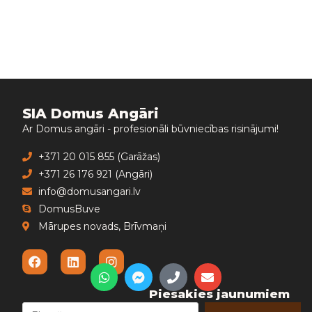
SIA Domus Angāri
Ar Domus angāri - profesionāli būvniecības risinājumi!
+371 20 015 855 (Garāžas)
+371 26 176 921 (Angāri)
info@domusangari.lv
DomusBuve
Mārupes novads, Brīvmaņi
Piesakies jaunumiem