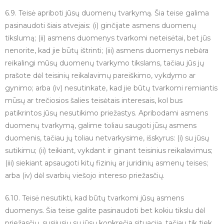
6.9. Teisė apriboti jūsų duomenų tvarkymą. Šia teise galima
pasinaudoti šiais atvejais: (i) ginčijate asmens duomenų
tikslumą; (ii) asmens duomenys tvarkomi neteisėtai, bet jūs
nenorite, kad jie būtų ištrinti; (iii) asmens duomenys nebėra
reikalingi mūsų duomenų tvarkymo tikslams, tačiau jūs jų
prašote dėl teisinių reikalavimų pareiškimo, vykdymo ar
gynimo; arba (iv) nesutinkate, kad jie būtų tvarkomi remiantis
mūsų ar trečiosios šalies teisėtais interesais, kol bus
patikrintos jūsų nesutikimo priežastys. Apribodami asmens
duomenų tvarkymą, galime toliau saugoti jūsų asmens
duomenis, tačiau jų toliau netvarkysime, išskyrus: (i) su jūsų
sutikimu; (ii) teikiant, vykdant ir ginant teisinius reikalavimus;
(iii) siekiant apsaugoti kitų fizinių ar juridinių asmenų teises;
arba (iv) dėl svarbių viešojo intereso priežasčių.
6.10. Teisė nesutikti, kad būtų tvarkomi jūsų asmens
duomenys. Šia teise galite pasinaudoti bet kokiu tikslu dėl
priežasčių, susijusių su jūsų konkrečia situacija, tačiau tik tiek,