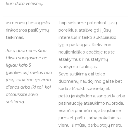
kuri data vėlesnė).
asmeninių tiesioginės
Taip siekiame patenkinti jūsų
rinkodaros pasiūlymų
poreikius, atsižvelgti į jūsų
teikimas.
interesus ir teikti aukščiausio
lygio paslaugas. Kiekvieno
Jūsų duomenis šiuo
naujienlaiškio apačioje rasite
tikslu saugosime ne
atsakymus ir nustatymų
ilgiau kaip 5
tvarkymo funkcijas.
(penkerius) metus nuo
Savo sutikimą dėl tokio
jūsų sutikimo gavimo
duomenų naudojimo galite bet
dienos arba iki tol, kol
kada atšaukti susisiekę el.
atšauksite savo
paštu
janis@domusangari.lv
arba
sutikimą.
pasinaudoję atšaukimo nuoroda,
esančia pranešime, atsiųstame
jums el. paštu, arba pokalbio su
vienu iš mūsų darbuotojų metu.