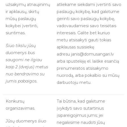
užsakymų atnaujinimų
atliekame siekdami įvertinti savo
ir apklausų, skirtų
paslaugų kokybę, kad galėtume
mūsų paslaugų
gerinti savo paslaugų kokybę,
kokybei įvertinti,
vadovaudamiesi savo teisėtais
siuntimas.
interesais. Galite bet kuriuo
metu atsisakyti gauti tokias
Šiuo tikslu jūsų
apklausas susisiekę
duomenys bus
adresu janis@domusangari.lv
saugomi ne ilgiau
arba spustelėję el. laiške esančią
kaip 2 (dvejus) metus
prenumeratos atsisakymo
nuo bendravimo su
nuorodą, arba pokalbio su mūsų
jumis pabaigos.
darbuotoju metu.
Konkursų
Tai būtina, kad galėtume
organizavimas.
įvykdyti savo sutartinius
įsipareigojimus jums; jei
Jūsų duomenys šiuo
negalėsime naudoti jūsų