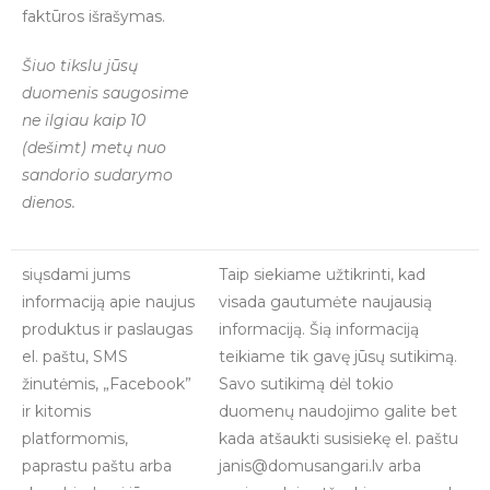
faktūros išrašymas.
Šiuo tikslu jūsų
duomenis saugosime
ne ilgiau kaip 10
(dešimt) metų nuo
sandorio sudarymo
dienos.
siųsdami jums
Taip siekiame užtikrinti, kad
informaciją apie naujus
visada gautumėte naujausią
produktus ir paslaugas
informaciją. Šią informaciją
el. paštu, SMS
teikiame tik gavę jūsų sutikimą.
žinutėmis, „Facebook”
Savo sutikimą dėl tokio
ir kitomis
duomenų naudojimo galite bet
platformomis,
kada atšaukti susisiekę el. paštu
paprastu paštu arba
janis@domusangari.lv arba