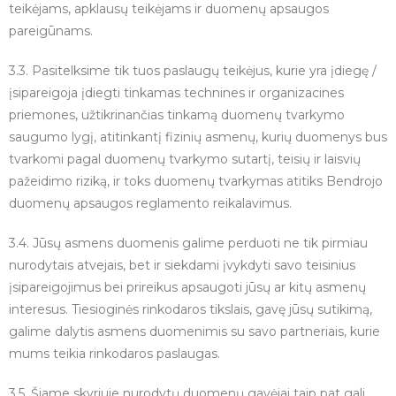
teikėjams, apklausų teikėjams ir duomenų apsaugos
pareigūnams.
3.3. Pasitelksime tik tuos paslaugų teikėjus, kurie yra įdiegę /
įsipareigoja įdiegti tinkamas technines ir organizacines
priemones, užtikrinančias tinkamą duomenų tvarkymo
saugumo lygį, atitinkantį fizinių asmenų, kurių duomenys bus
tvarkomi pagal duomenų tvarkymo sutartį, teisių ir laisvių
pažeidimo riziką, ir toks duomenų tvarkymas atitiks Bendrojo
duomenų apsaugos reglamento reikalavimus.
3.4. Jūsų asmens duomenis galime perduoti ne tik pirmiau
nurodytais atvejais, bet ir siekdami įvykdyti savo teisinius
įsipareigojimus bei prireikus apsaugoti jūsų ar kitų asmenų
interesus. Tiesioginės rinkodaros tikslais, gavę jūsų sutikimą,
galime dalytis asmens duomenimis su savo partneriais, kurie
mums teikia rinkodaros paslaugas.
3.5. Šiame skyriuje nurodytų duomenų gavėjai taip pat gali