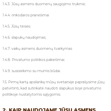
1.4.3. Jūsų asmens duomenų saugojimo trukmė;
1.4.4. rinkodaros pranešimai
1.4.5. Jūsų teisės;
1.4.6. slapukų naudojimas;
1.4.7. vaikų asmens duomenų tvarkymas
1.4.8. Privatumo politikos pakeitimai;
1.4.9. susisiekimo su mumis būdai.
1.5. Pirmą kartą apsilankę mūsų svetainėje paprašysime jūsų
patvirtinti, kad sutinkate naudoti slapukus šioje privatumo
politikoje nustatytomis sąlygomis.
2. KAIP NAUDOJAME JŪSŲ ASMENS