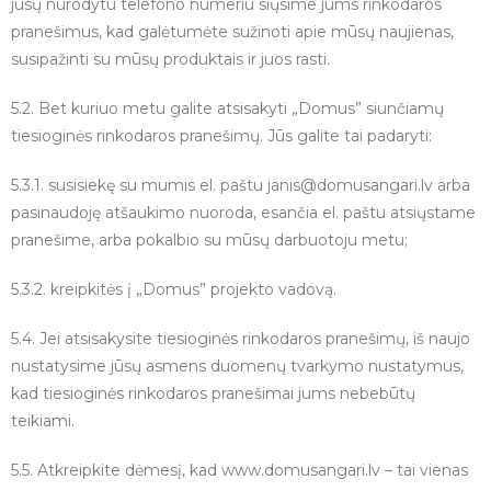
jūsų nurodytu telefono numeriu siųsime jums rinkodaros
pranešimus, kad galėtumėte sužinoti apie mūsų naujienas,
susipažinti su mūsų produktais ir juos rasti.
5.2. Bet kuriuo metu galite atsisakyti „Domus” siunčiamų
tiesioginės rinkodaros pranešimų. Jūs galite tai padaryti:
5.3.1. susisiekę su mumis el. paštu janis@domusangari.lv arba
pasinaudoję atšaukimo nuoroda, esančia el. paštu atsiųstame
pranešime, arba pokalbio su mūsų darbuotoju metu;
5.3.2. kreipkitės į „Domus” projekto vadovą.
5.4. Jei atsisakysite tiesioginės rinkodaros pranešimų, iš naujo
nustatysime jūsų asmens duomenų tvarkymo nustatymus,
kad tiesioginės rinkodaros pranešimai jums nebebūtų
teikiami.
5.5. Atkreipkite dėmesį, kad www.domusangari.lv – tai vienas