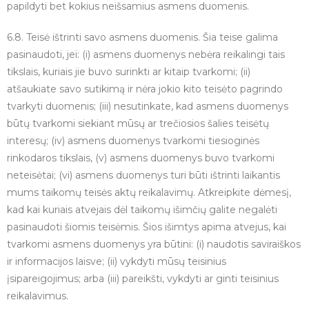
papildyti bet kokius neišsamius asmens duomenis.
6.8. Teisė ištrinti savo asmens duomenis. Šia teise galima
pasinaudoti, jei: (i) asmens duomenys nebėra reikalingi tais
tikslais, kuriais jie buvo surinkti ar kitaip tvarkomi; (ii)
atšaukiate savo sutikimą ir nėra jokio kito teisėto pagrindo
tvarkyti duomenis; (iii) nesutinkate, kad asmens duomenys
būtų tvarkomi siekiant mūsų ar trečiosios šalies teisėtų
interesų; (iv) asmens duomenys tvarkomi tiesioginės
rinkodaros tikslais, (v) asmens duomenys buvo tvarkomi
neteisėtai; (vi) asmens duomenys turi būti ištrinti laikantis
mums taikomų teisės aktų reikalavimų. Atkreipkite dėmesį,
kad kai kuriais atvejais dėl taikomų išimčių galite negalėti
pasinaudoti šiomis teisėmis. Šios išimtys apima atvejus, kai
tvarkomi asmens duomenys yra būtini: (i) naudotis saviraiškos
ir informacijos laisve; (ii) vykdyti mūsų teisinius
įsipareigojimus; arba (iii) pareikšti, vykdyti ar ginti teisinius
reikalavimus.