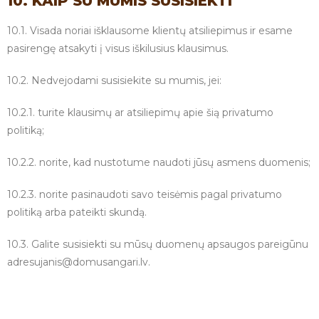
10. KAIP SU MUMIS SUSISIEKTI
10.1. Visada noriai išklausome klientų atsiliepimus ir esame
pasirengę atsakyti į visus iškilusius klausimus.
10.2. Nedvejodami susisiekite su mumis, jei:
10.2.1. turite klausimų ar atsiliepimų apie šią privatumo
politiką;
10.2.2. norite, kad nustotume naudoti jūsų asmens duomenis;
10.2.3. norite pasinaudoti savo teisėmis pagal privatumo
politiką arba pateikti skundą.
10.3. Galite susisiekti su mūsų duomenų apsaugos pareigūnu
adresu
janis@domusangari.lv
.