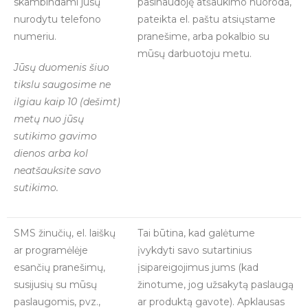
skambindami jūsų
pasinaudoję atšaukimo nuoroda,
nurodytu telefono
pateikta el. paštu atsiųstame
numeriu.
pranešime, arba pokalbio su
mūsų darbuotoju metu.
Jūsų duomenis šiuo
tikslu saugosime ne
ilgiau kaip 10 (dešimt)
metų nuo jūsų
sutikimo gavimo
dienos arba kol
neatšauksite savo
sutikimo.
SMS žinučių, el. laiškų
Tai būtina, kad galėtume
ar programėlėje
įvykdyti savo sutartinius
esančių pranešimų,
įsipareigojimus jums (kad
susijusių su mūsų
žinotume, jog užsakytą paslaugą
paslaugomis, pvz.,
ar produktą gavote). Apklausas