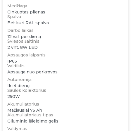
Medžiaga
Cinkuotas plienas
Spalva
Bet kuri RAL spalva
Darbo laikas
12 val. per dieną
Šviesos šaltinis
2 vnt. 8W LED
Apsaugos laipsnis
IP65
Valdiklis
Apsauga nuo perkrovos
Autonomija
Iki 4 dienų
Saulės kolektorius
250W
Akumuliatorius
Mažiausiai 75 Ah
Akumuliatoriaus tipas
Giluminio išleidimo gelis
Valdymas