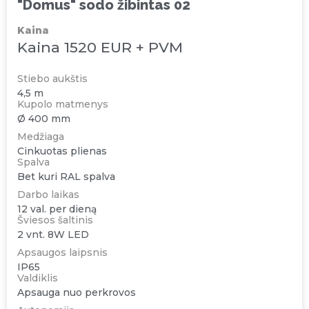
"Domus" sodo žibintas 02
Kaina
Kaina 1520 EUR + PVM
Stiebo aukštis
4,5 m
Kupolo matmenys
Ø 400 mm
Medžiaga
Cinkuotas plienas
Spalva
Bet kuri RAL spalva
Darbo laikas
12 val. per dieną
Šviesos šaltinis
2 vnt. 8W LED
Apsaugos laipsnis
IP65
Valdiklis
Apsauga nuo perkrovos