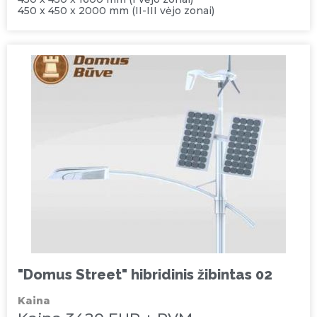
450 x 450 x 2000 mm (II-III vėjo zonai)
"Domus Street" hibridinis žibintas 02
Kaina