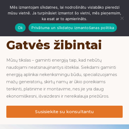
Mēs izmantojam sīkdatnes, lai nodrošinātu vislabāko pieredzi
IZVĒLNE
mūsu vietnē. Ja turpināsiet izmantot šo vietni, mēs pieņemsim,
ka esat ar to apmierināts.
Ok
Privātuma un sīkdatņu izmantošanas politika
Gatvės žibintai
Mūsų tikslas – gaminti energiją taip, kad nebūtų
naudojami neatsinaujinantys ištekliai. Siekdami gaminti
energiją aplinkai nekenksmingu būdu, specializuojamės
mažų generatorių, skirtų namų ar ūkio poreikiams
tenkinti, platinime ir montavime, nes jie yra daug
ekonomiškesni, išvaizdesni ir nereikalauja priežiūros.
Susisiekite su konsultantu