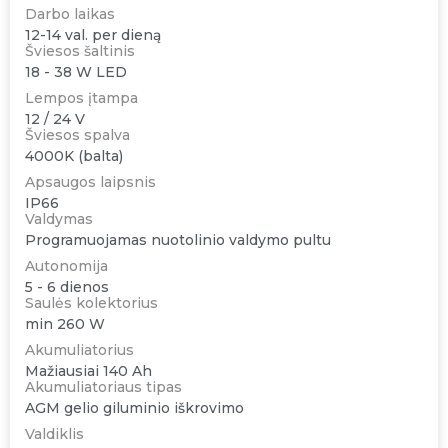
Darbo laikas
12-14 val. per dieną
Šviesos šaltinis
18 - 38 W LED
Lempos įtampa
12 / 24 V
Šviesos spalva
4000K (balta)
Apsaugos laipsnis
IP66
Valdymas
Programuojamas nuotolinio valdymo pultu
Autonomija
5 - 6 dienos
Saulės kolektorius
min 260 W
Akumuliatorius
Mažiausiai 140 Ah
Akumuliatoriaus tipas
AGM gelio giluminio iškrovimo
Valdiklis