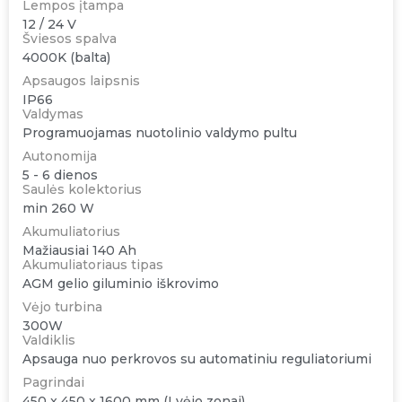
Lempos įtampa
12 / 24 V
Šviesos spalva
4000K (balta)
Apsaugos laipsnis
IP66
Valdymas
Programuojamas nuotolinio valdymo pultu
Autonomija
5 - 6 dienos
Saulės kolektorius
min 260 W
Akumuliatorius
Mažiausiai 140 Ah
Akumuliatoriaus tipas
AGM gelio giluminio iškrovimo
Vėjo turbina
300W
Valdiklis
Apsauga nuo perkrovos su automatiniu reguliatoriumi
Pagrindai
450 x 450 x 1600 mm (I vėjo zonai)