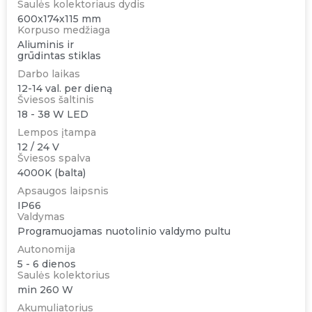
Saulės kolektoriaus dydis
600x174x115 mm
Korpuso medžiaga
Aliuminis ir
grūdintas stiklas
Darbo laikas
12-14 val. per dieną
Šviesos šaltinis
18 - 38 W LED
Lempos įtampa
12 / 24 V
Šviesos spalva
4000K (balta)
Apsaugos laipsnis
IP66
Valdymas
Programuojamas nuotolinio valdymo pultu
Autonomija
5 - 6 dienos
Saulės kolektorius
min 260 W
Akumuliatorius