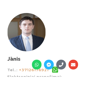
Jānis
Tel..:
+37126176921
Elektroniniai pranešimai:
info@domusangari.lv
Siųsti žinutę agentui