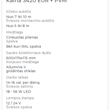
Kaina 3420 EUR + PVM
Stiebo aukštis
Nuo 7 iki 10 m
Šviesos montavimo aukštis
Nuo 5 iki 8 m
Medžiaga
Cinkuotas plienas
Spalva
Bet kuri RAL spalva
Saulės kolektoriaus dydis
600x174x115 mm
Korpuso medžiaga
Aliuminis ir
grūdintas stiklas
Darbo laikas
14-16 val. per dieną
Šviesos šaltinis
18 - 56 W LED
Lempos įtampa
12 / 24 V
Šviesos spalva