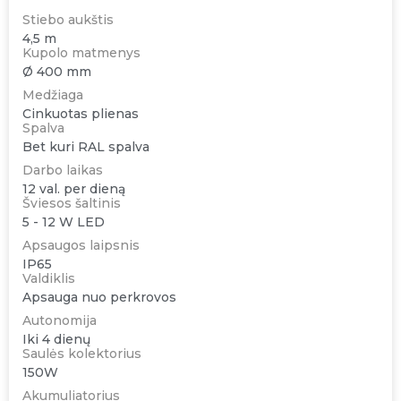
Stiebo aukštis
4,5 m
Kupolo matmenys
Ø 400 mm
Medžiaga
Cinkuotas plienas
Spalva
Bet kuri RAL spalva
Darbo laikas
12 val. per dieną
Šviesos šaltinis
5 - 12 W LED
Apsaugos laipsnis
IP65
Valdiklis
Apsauga nuo perkrovos
Autonomija
Iki 4 dienų
Saulės kolektorius
150W
Akumuliatorius