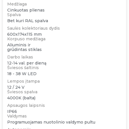
Medžiaga
Cinkuotas plienas
Spalva
Bet kuri RAL spalva
Saulės kolektoriaus dydis
600x174x115 mm
Korpuso medžiaga
Aliuminis ir
grūdintas stiklas
Darbo laikas
12-14 val. per dieną
Šviesos šaltinis
18 - 38 W LED
Lempos įtampa
12 / 24 V
Šviesos spalva
4000K (balta)
Apsaugos laipsnis
IP66
Valdymas
Programuojamas nuotolinio valdymo pultu