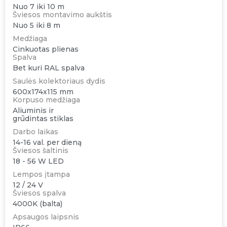
Nuo 7 iki 10 m
Šviesos montavimo aukštis
Nuo 5 iki 8 m
Medžiaga
Cinkuotas plienas
Spalva
Bet kuri RAL spalva
Saulės kolektoriaus dydis
600x174x115 mm
Korpuso medžiaga
Aliuminis ir
grūdintas stiklas
Darbo laikas
14-16 val. per dieną
Šviesos šaltinis
18 - 56 W LED
Lempos įtampa
12 / 24 V
Šviesos spalva
4000K (balta)
Apsaugos laipsnis