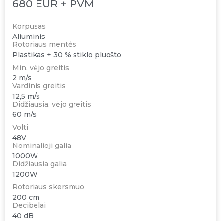
680 EUR + PVM
Korpusas
Aliuminis
Rotoriaus mentės
Plastikas + 30 % stiklo pluošto
Min. vėjo greitis
2 m/s
Vardinis greitis
12,5 m/s
Didžiausia. vėjo greitis
60 m/s
Volti
48V
Nominalioji galia
1000W
Didžiausia galia
1200W
Rotoriaus skersmuo
200 cm
Decibelai
40 dB