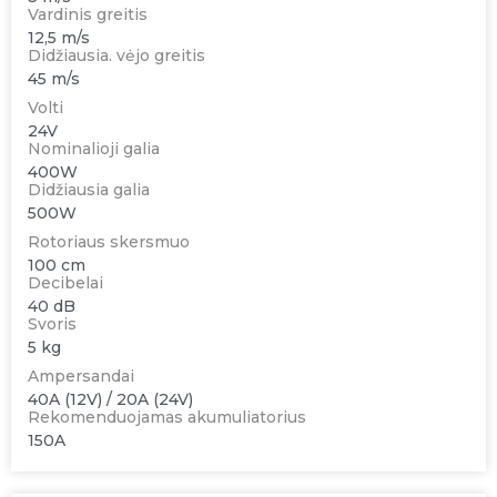
Vardinis greitis
12,5 m/s
Didžiausia. vėjo greitis
45 m/s
Volti
24V
Nominalioji galia
400W
Didžiausia galia
500W
Rotoriaus skersmuo
100 cm
Decibelai
40 dB
Svoris
5 kg
Ampersandai
40A (12V) / 20A (24V)
Rekomenduojamas akumuliatorius
150A