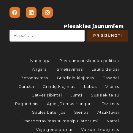
Piesakies jaunumiem
Naudinga
Privatumo ir slapukų politika
Angarai
Smėliavimas
Lauko darbai
Betonavimas
Grindinio klojimas
Fasadai
Garažai
Grindų klojimas
Lubos
Vidinis
Gatvės žibintai
Jumti
Susisiekite su
Pagrindinis
Apie „Domus Hangars
Dizainas
Saulės baterijos
Sienos
Atsuktuvai
Transportavimas su manipuliatoriumi
Vartai
Vėjo generatoriai
Vaizdo stebėjimas