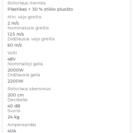
Rotoriaus mentės
Plastikas + 30 % stiklo pluošto
Min. vėjo greitis
2 m/s
Nominalusis greitis
12,5 m/s
Didžiausia. vėjo greitis
60 m/s
Volti
48V
Nominalioji galia
2000W
Didžiausia galia
2200W
Rotoriaus skersmuo
200 cm
Decibelai
40 dB
Svoris
24 kg
Ampersandai
40A