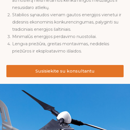
atmosferą neišmetamos kenksmingos medžiagos ir
nesusidaro atliekų.
Stabilios sąnaudos vienam gautos energijos vienetui ir
didesnis ekonominis konkurencingumas, palyginti su
tradiciniais energijos šaltiniais.
Minimalūs energijos perdavimo nuostoliai.
Lengva priežiūra, greitas montavimas, nedidelės
priežiūros ir eksploatavimo išlaidos.
Susisiekite su konsultantu