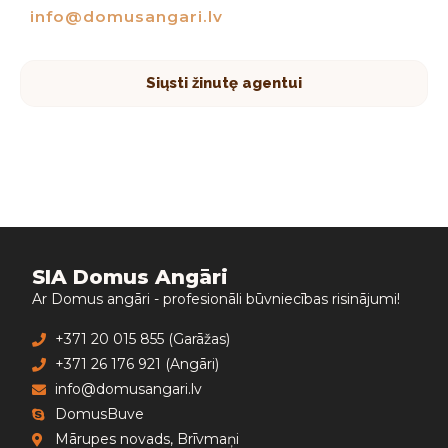
info@domusangari.lv
Siųsti žinutę agentui
SIA Domus Angāri
Ar Domus angāri - profesionāli būvniecības risinājumi!
+371 20 015 855 (Garāžas)
+371 26 176 921 (Angāri)
info@domusangari.lv
DomusBuve
Mārupes novads, Brīvmaņi