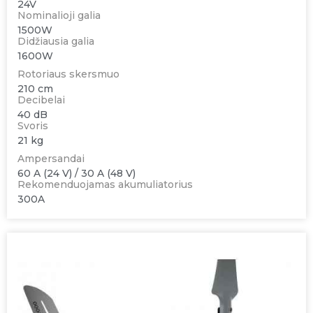
24V
Nominalioji galia
1500W
Didžiausia galia
1600W
Rotoriaus skersmuo
210 cm
Decibelai
40 dB
Svoris
21 kg
Ampersandai
60 A (24 V) / 30 A (48 V)
Rekomenduojamas akumuliatorius
300A