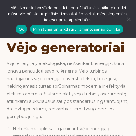
Mēs izmantojam sīkdatnes, lai nodrošinātu vislabāko pieredzi
IZVĒLNE
mūsu vietnē. Ja turpināsiet izmantot šo vietni, mēs pieņemsim,
ka esat ar to apmierināts.
Ok
Privātuma un sīkdatņu izmantošanas politika
Vėjo generatoriai
Vėjo energija yra ekologiška, neišsenkanti energija, kurią
lengva panaudoti savo reikmėms. Vėjo turbinos
naudojamos vėjo energijai paversti elektra, todėl jūsų
nekilnojamasis turtas aprūpinamas modernia ir efektyvia
elektros energija. Siūlome platų vėjo turbinų asortimentą,
atitinkantį aukščiausius saugos standartus ir garantuojantį
daugybę privalumų renkantis alternatyvią energijos
gamybos įrangą.
Neteršiama aplinka – gaminant vėjo energiją į