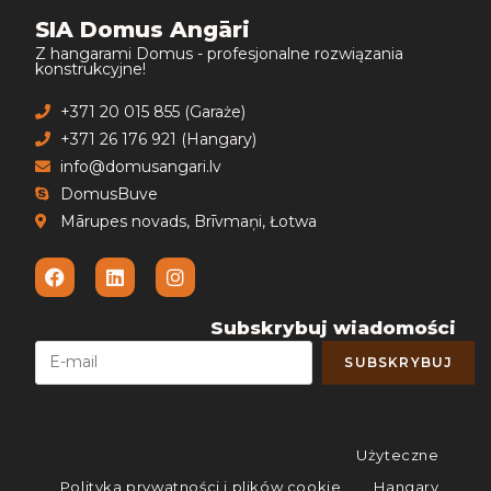
SIA Domus Angāri
Z hangarami Domus - profesjonalne rozwiązania
konstrukcyjne!
+371 20 015 855 (Garaże)
+371 26 176 921 (Hangary)
info@domusangari.lv
DomusBuve
Mārupes novads, Brīvmaņi, Łotwa
Subskrybuj wiadomości
Użyteczne
Polityka prywatności i plików cookie
Hangary