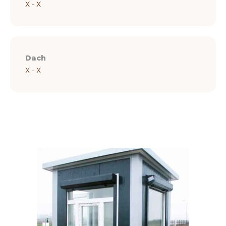
X - X
Dach
X - X