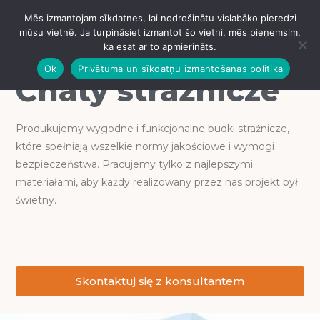
Chaty strażnicze
Mēs izmantojam sīkdatnes, lai nodrošinātu vislabāko pieredzi
IZVĒLNE
mūsu vietnē. Ja turpināsiet izmantot šo vietni, mēs pieņemsim,
ka esat ar to apmierināts.
Ok
Privātuma un sīkdatņu izmantošanas politika
Chaty strażnicze
Produkujemy wygodne i funkcjonalne budki strażnicze,
które spełniają wszelkie normy jakościowe i wymogi
bezpieczeństwa. Pracujemy tylko z najlepszymi
materiałami, aby każdy realizowany przez nas projekt był
świetny.
Skontaktuj się z konsultantem