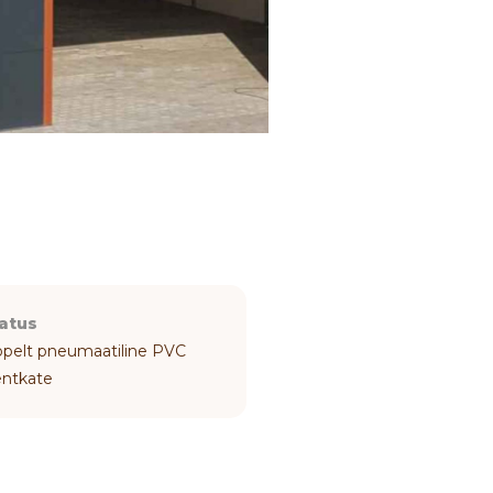
atus
opelt pneumaatiline PVC
entkate