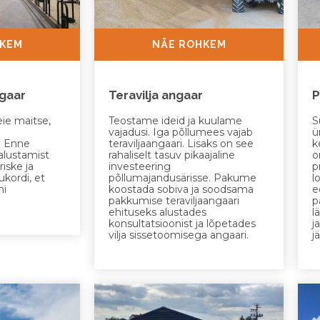
HKEM
NÄE ROHKEM
gaar
Teravilja angaar
P
ie maitse,
Teostame ideid ja kuulame
S
vajadusi. Iga põllumees vajab
ü
. Enne
teraviljaangaari. Lisaks on see
k
alustamist
rahaliselt tasuv pikaajaline
o
iske ja
investeering
p
kordi, et
põllumajandusärisse. Pakume
l
ni
koostada sobiva ja soodsama
e
pakkumise teraviljaangaari
p
ehituseks alustades
l
konsultatsioonist ja lõpetades
j
vilja sissetoomisega angaari.
j