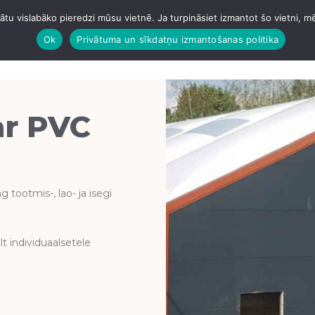
tu vislabāko pieredzi mūsu vietnē. Ja turpināsiet izmantot šo vietni, m
HTA
GARAAŽID
ANGAARID
BETOONIMINE
KATUSE
Ok
Privātuma un sīkdatņu izmantošanas politika
ar PVC
 tootmis-, lao- ja isegi
 individuaalsetele