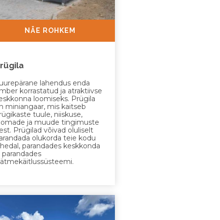
NÄE ROHKEM
rügila
uurepärane lahendus enda
mber korrastatud ja atraktiivse
eskkonna loomiseks. Prügila
n miniangaar, mis kaitseb
rügikaste tuule, niiskuse,
oomade ja muude tingimuste
est. Prügilad võivad oluliselt
arandada olukorda teie kodu
ähedal, parandades keskkonda
a parandades
äätmekäitlussüsteemi.