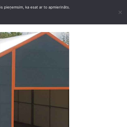
ēs pieņemsim, ka esat ar to apmierināts.
D
MUUD TÖÖD
KONTAKTID
EESTI