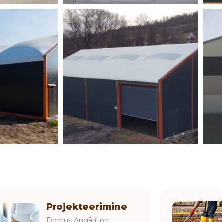
Projekteerimine
Domus Angāril on