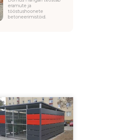
Domus Hangari teostab
eramute ja
tööstushoonete
betoneerimistöid.