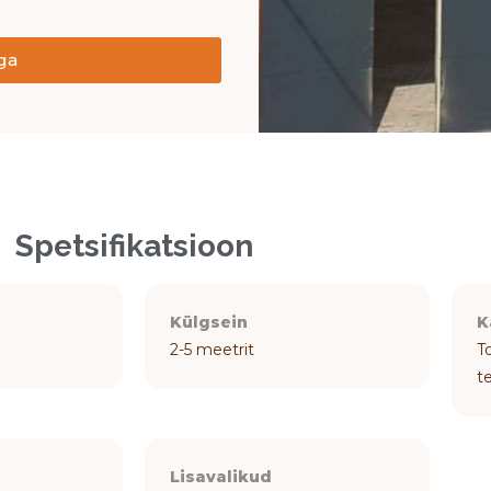
ga
Spetsifikatsioon
Külgsein
K
2-5 meetrit
T
t
Lisavalikud