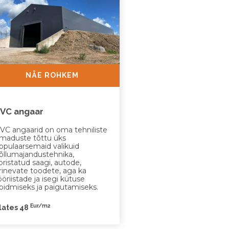
NÄE ROHKEM
VC angaar
VC angaarid on oma tehniliste
maduste tõttu üks
opulaarsemaid valikuid
õllumajandustehnika,
oristatud saagi, autode,
rinevate toodete, aga ka
ööriistade ja isegi kütuse
oidmiseks ja paigutamiseks.
Eur/m2
lates 48