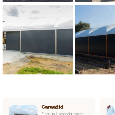
Garaažid
Domus Hangari toodab