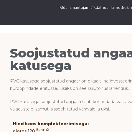
Mēs izmantojam sīkdatnes, lai nodrošinā
DOMUS ANGARSI KO
Soojustatud anga
katusega
PVC katusega soojustatud angaar on pikaajaline investeering
büroopindade ehitusse. Lisaks on see kulutõhus lahendus.
PVC katusega soojustatud angaari saab kohandada vastavalt
vajadustele, samuti sisseehitatud väravaid ja uksi.
Hind koos komplekteerimisega:
Eur/m2
alates 120