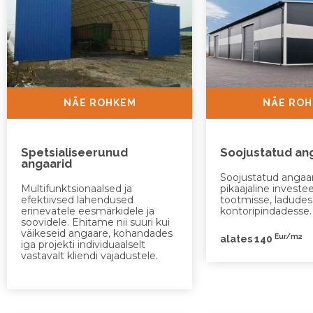
NÄE ROHKEM
NÄE RO
Spetsialiseerunud
Soojustatud an
angaarid
Soojustatud angaa
Multifunktsionaalsed ja
pikaajaline investe
efektiivsed lahendused
tootmisse, ladudess
erinevatele eesmärkidele ja
kontoripindadesse.
soovidele. Ehitame nii suuri kui
väikeseid angaare, kohandades
Eur/m2
alates 140
iga projekti individuaalselt
vastavalt kliendi vajadustele.