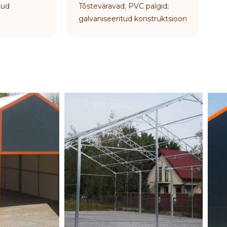
tud
Tõsteväravad; PVC palgid;
galvaniseeritud konstruktsioon