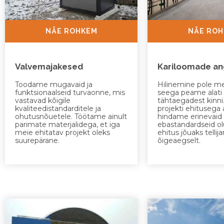
NÄE ROHKEM
NÄE RO
Valvemajakesed
Kariloomade an
Toodame mugavaid ja
Hilinemine pole me
funktsionaalseid turvaonne, mis
seega peame alati
vastavad kõigile
tähtaegadest kinni
kvaliteedistandarditele ja
projekti ehitusega 
ohutusnõuetele. Töötame ainult
hindame erinevaid r
parimate materjalidega, et iga
ebastandardseid olu
meie ehitatav projekt oleks
ehitus jõuaks tellija
suurepärane.
õigeaegselt.