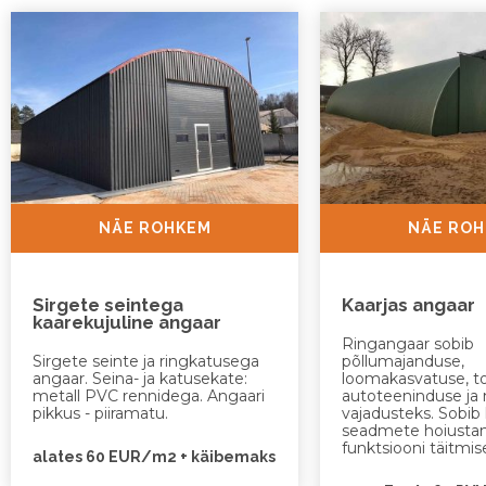
NÄE ROHKEM
NÄE RO
Sirgete seintega
Kaarjas angaar
kaarekujuline angaar
Ringangaar sobib
Sirgete seinte ja ringkatusega
põllumajanduse,
angaar. Seina- ja katusekate:
loomakasvatuse, t
metall PVC rennidega. Angaari
autoteeninduse j
pikkus - piiramatu.
vajadusteks. Sobi
seadmete hoiustam
funktsiooni täitmis
alates 60 EUR/m2 + käibemaks