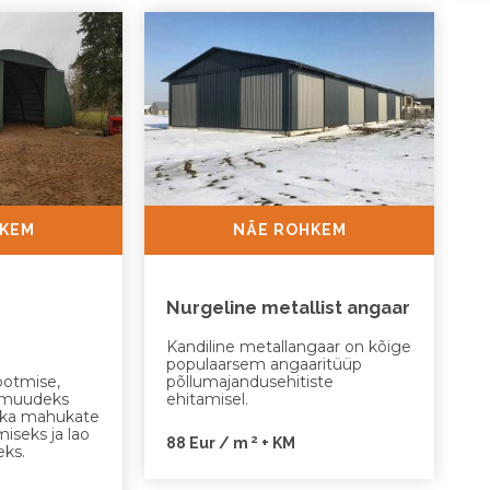
HKEM
NÄE ROHKEM
Nurgeline metallist angaar
Kandiline metallangaar on kõige
populaarsem angaaritüüp
ootmise,
põllumajandusehitiste
a muudeks
ehitamisel.
b ka mahukate
iseks ja lao
2
88 Eur / m
+ KM
eks.