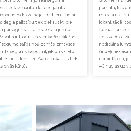
ficētā bitumena jumta seguma
Bitumena šindeļi
riāli tiek izmantoti lēzeno jumtu
pamata, kas pār
šanai un hidroizolācijas darbiem. Tie ar
maisījumu. Bitu
 degļa palīdzību tiek piekausēti pie
lokani, tādēļ tos
a pārseguma. Ruļļmateriālu jumta
formas jumtiem.
šrocība ir tā ātrā un vienkāršā ieklāšana,
tie izveido divkā
rī seguma salīdzinoši zemās izmaksas.
nodrošina jumt
jumta segums kalpotu ilgāk un varētu
šindeļu ieklāšan
rīties no ūdens tecēšanas riska, tas tiek
darbietilpīga, j
ts divās kārtās.
40 naglas uz vi