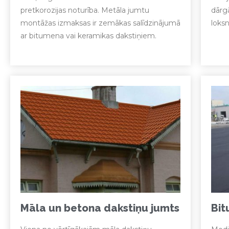
pretkorozijas noturība. Metāla jumtu
dārg
montāžas izmaksas ir zemākas salīdzinājumā
loksn
ar bitumena vai keramikas dakstiņiem.
Māla un betona dakstiņu jumts
Bit