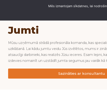
Mēs izmantojam sīkdatnes, lai nodrošinā
PAR DOMUS ANGĀRI
Jumti
Mūsu uzņēmumā strādā profesionāla komanda, kas special
uzklāšanā. Lai kādu jumtu veidu Jūs izvēlētos, mums ir zināš
atsaucīgi darbinieki, kas realizēs Jūsu ieceres. Esam lepni, k
izdevies nomainīt un uzstādīt jumta segumus jau vairāk kā 
Sazināties ar konsultantu