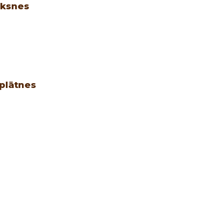
oksnes
plātnes