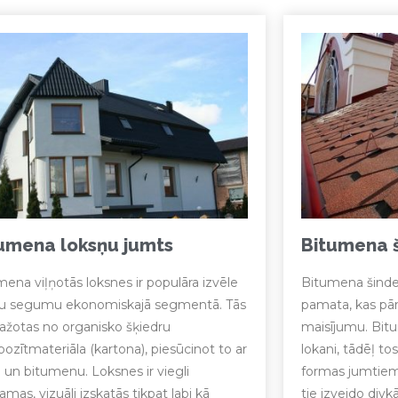
umena loksņu jumts
Bitumena š
ena viļņotās loksnes ir populāra izvēle
Bitumena šindeļi
u segumu ekonomiskajā segmentā. Tās
pamata, kas pār
ražotas no organisko šķiedru
maisījumu. Bitu
ozītmateriāla (kartona), piesūcinot to ar
lokani, tādēļ tos
 un bitumenu. Loksnes ir viegli
formas jumtiem.
jamas, vizuāli izskatās tikpat labi kā
tie izveido divkā