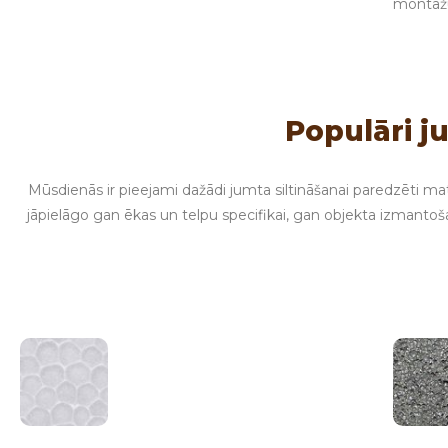
montāž
Populāri j
Mūsdienās ir pieejami dažādi jumta siltināšanai paredzēti mat
jāpielāgo gan ēkas un telpu specifikai, gan objekta izmantoša