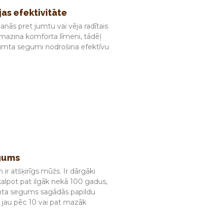
jas efektivitāte
šanās pret jumtu vai vēja radītais
amazina komforta līmeni, tādēļ
i jumta segumi nodrošina efektīvu
gums
ir atšķirīgs mūžs. Ir dārgāki
alpot pat ilgāk nekā 100 gadus,
mta segums sagādās papildu
 jau pēc 10 vai pat mazāk