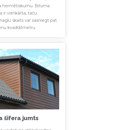
a hermētiskumu. Bituma
a ir vienkārša, taču
o naglu skaits var sasniegt pat
enu kvadrātmetru.
 šīfera jumts