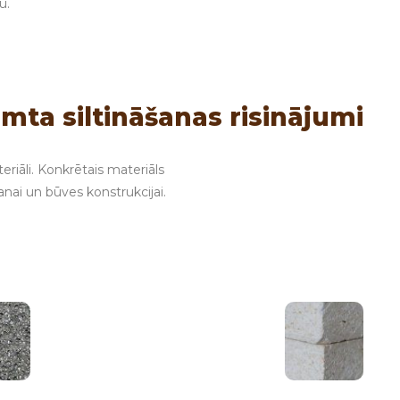
u.
umta siltināšanas risinājumi
eriāli. Konkrētais materiāls
nai un būves konstrukcijai.