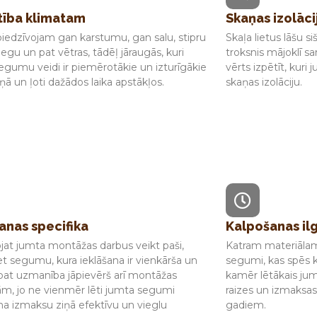
stība klimatam
Skaņas izolāci
 piedzīvojam gan karstumu, gan salu, stipru
Skaļa lietus lāšu si
niegu un pat vētras, tādēļ jāraugās, kuri
troksnis mājoklī s
egumu veidi ir piemērotākie un izturīgākie
vērts izpētīt, kur
ņā un ļoti dažādos laika apstākļos.
skaņas izolāciju.
anas specifika
Kalpošanas il
ojat jumta montāžas darbus veikt paši,
Katram materiālam 
et segumu, kura ieklāšana ir vienkārša un
segumi, kas spēs k
āpat uzmanība jāpievērš arī montāžas
kamēr lētākais ju
m, jo ne vienmēr lēti jumta segumi
raizes un izmaksas
na izmaksu ziņā efektīvu un vieglu
gadiem.