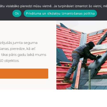
tu vislabāko pieredzi mūsu vietnē. Ja turpināsiet izmantot šo vietni, m
GARĀŽAS
ANGĀRI
BETONĒŠANA
JUMTI
VAIRĀ
Ok
Privātuma un sīkdatņu izmantošanas politika
izējušās jumta seguma
anas, pieredze, kā arī
a tikai pāris gadu laikā mums
60 objektos.