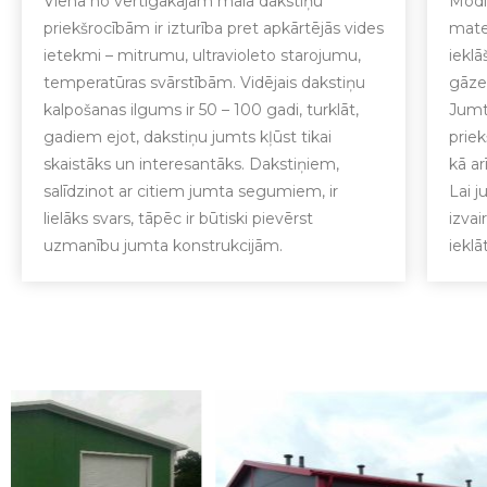
Viena no vērtīgākajām māla dakstiņu
Modi
priekšrocībām ir izturība pret apkārtējās vides
mate
ietekmi – mitrumu, ultravioleto starojumu,
ieklā
temperatūras svārstībām. Vidējais dakstiņu
gāzes
kalpošanas ilgums ir 50 – 100 gadi, turklāt,
Jumt
gadiem ejot, dakstiņu jumts kļūst tikai
priek
skaistāks un interesantāks. Dakstiņiem,
kā a
salīdzinot ar citiem jumta segumiem, ir
Lai 
lielāks svars, tāpēc ir būtiski pievērst
izvai
uzmanību jumta konstrukcijām.
ieklā