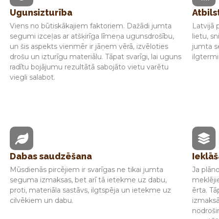
Ugunsizturība
Atbil
Viens no būtiskākajiem faktoriem. Dažādi jumta
Latvijā
segumi izceļas ar atšķirīga līmeņa ugunsdrošību,
lietu, s
un šis aspekts vienmēr ir jāņem vērā, izvēloties
jumta s
drošu un izturīgu materiālu. Tāpat svarīgi, lai uguns
ilgtermi
radītu bojājumu rezultātā sabojāto vietu varētu
viegli salabot.
Dabas saudzēšana
Ieklāš
Mūsdienās pircējiem ir svarīgas ne tikai jumta
Ja plān
seguma izmaksas, bet arī tā ietekme uz dabu,
meklēji
proti, materiāla sastāvs, ilgtspēja un ietekme uz
ērta. T
cilvēkiem un dabu.
izmaksā
nodroši