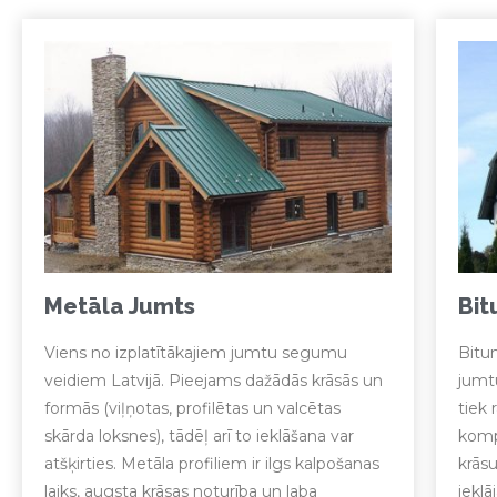
Metāla Jumts
Bit
Viens no izplatītākajiem jumtu segumu
Bitum
veidiem Latvijā. Pieejams dažādās krāsās un
jumt
formās (viļņotas, profilētas un valcētas
tiek 
skārda loksnes), tādēļ arī to ieklāšana var
komp
atšķirties. Metāla profiliem ir ilgs kalpošanas
krāsu
laiks, augsta krāsas noturība un laba
ieklā