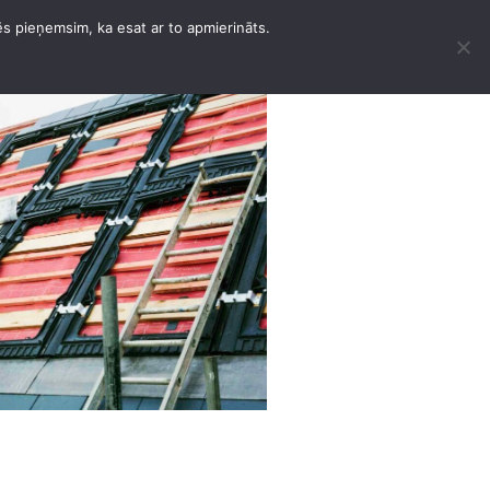
ēs pieņemsim, ka esat ar to apmierināts.
K PAKALPOJUMI
KONTAKTI
LATVIEŠU