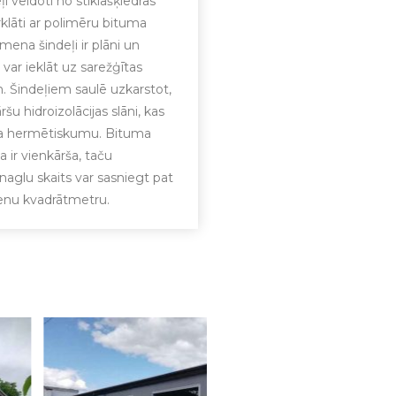
 veidoti no stiklašķiedras
klāti ar polimēru bituma
mena šindeļi ir plāni un
 var ieklāt uz sarežģītas
 Šindeļiem saulē uzkarstot,
ršu hidroizolācijas slāni, kas
a hermētiskumu. Bituma
a ir vienkārša, taču
o naglu skaits var sasniegt pat
enu kvadrātmetru.