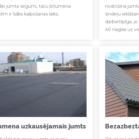
āki jumta segumi, taču bitumena
nodrošina jumt
ēm ir īsāks kalpošanas laiks.
šindeļu ieklāšan
darbietilpīga, j
40 naglas uz vi
umena uzkausējamais jumts
Bezazbezta