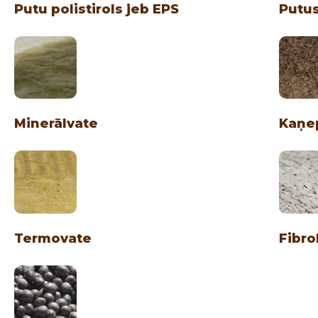
Putu polistirols jeb EPS
Putus
Minerālvate
Kaņep
Termovate
Fibro