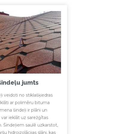
indeļu jumts
 veidoti no stiklašķiedras
klāti ar polimēru bituma
mena šindeļi ir plāni un
 var ieklāt uz sarežģītas
 Šindeļiem saulē uzkarstot,
ršu hidroizolācijas slāni, kas