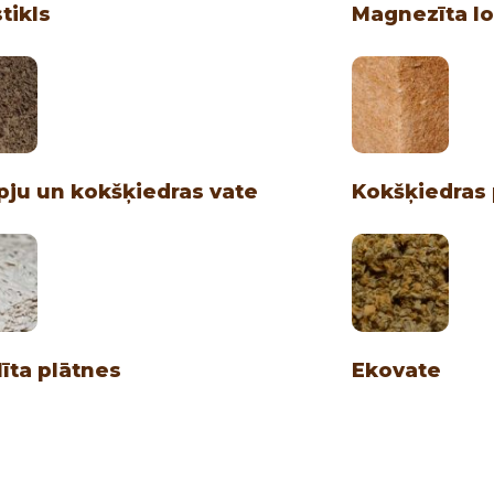
tikls
Magnezīta l
ju un kokšķiedras vate
Kokšķiedras 
līta plātnes
Ekovate