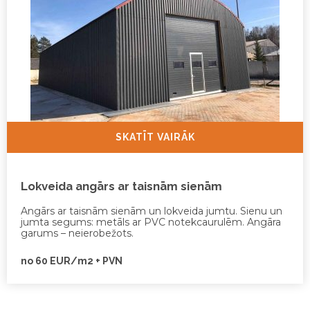
SKATĪT VAIRĀK
Lokveida angārs ar taisnām sienām
Angārs ar taisnām sienām un lokveida jumtu. Sienu un
jumta segums: metāls ar PVC notekcaurulēm. Angāra
garums – neierobežots.
no 60 EUR/m2 + PVN