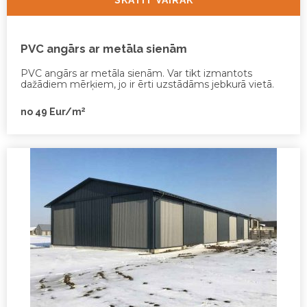
PVC angārs ar metāla sienām
PVC angārs ar metāla sienām. Var tikt izmantots
dažādiem mērķiem, jo ir ērti uzstādāms jebkurā vietā.
2
no 49 Eur/m