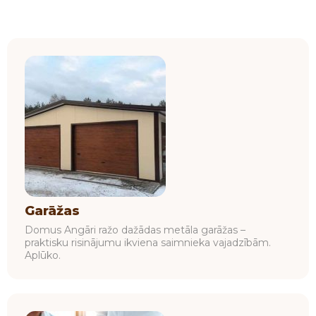
Garāžas
Domus Angāri ražo dažādas metāla garāžas –
praktisku risinājumu ikviena saimnieka vajadzībām.
Aplūko.