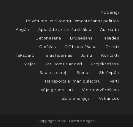
Noderīgi
Privātuma un sīkdatņu izmantošanas politika
Angāri
Apstrāde ar smilšu strūklu
Āra darbi
Betonēšana
Bruģēšana
Fasādes
Garāžas
Grīdu ieklāšana
Griesti
Iekšdarbi
Ielas laternas
Jumti
Kontakti
Mājas
Par Domus Angāri
Projektēšana
Saules paneļi
Sienas
Skrūvpāļi
Transports ar manipulātoru
Vārti
Vēja ģeneratori
Videonovērošana
Zaļā enerģija
Vakances
Copyright 2026 - Domus Angāri