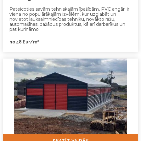
Pateicoties savām tehniskajām īpašībām, PVC angāri ir
viena no populārākajām izvēlēm, kur uzglabāt un
novietot lauksaimniecības tehniku, novākto ražu,
automašīnas, dažādus produktus, kā arī darbarīkus un
pat kurināmo.
2
no 48 Eur/m
SKATĪT VAIRĀK