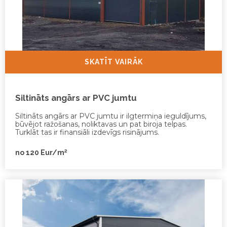
SKATĪT VAIRĀK
Siltināts angārs ar PVC jumtu
Siltināts angārs ar PVC jumtu ir ilgtermiņa ieguldījums,
būvējot ražošanas, noliktavas un pat biroja telpas.
Turklāt tas ir finansiāli izdevīgs risinājums.
2
no 120 Eur/m