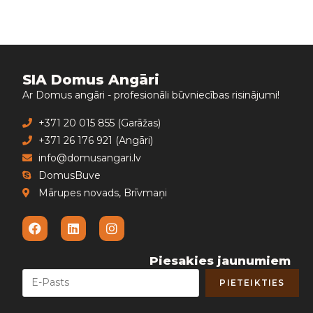
SIA Domus Angāri
Ar Domus angāri - profesionāli būvniecības risinājumi!
+371 20 015 855 (Garāžas)
+371 26 176 921 (Angāri)
info@domusangari.lv
DomusBuve
Mārupes novads, Brīvmaņi
Piesakies jaunumiem