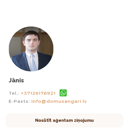
Jānis
Tel.:
+37126176921
E-Pasts:
info@domusangari.lv
Nosūtīt aģentam ziņojumu