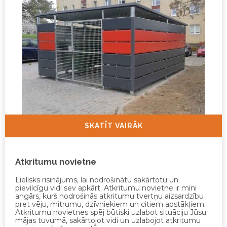
SKATĪT VAIRĀK
Atkritumu novietne
Lielisks risinājums, lai nodrošinātu sakārtotu un
pievilcīgu vidi sev apkārt. Atkritumu novietne ir mini
angārs, kurš nodrošinās atkritumu tvertņu aizsardzību
pret vēju, mitrumu, dzīvniekiem un citiem apstākļiem.
Atkritumu novietnes spēj būtiski uzlabot situāciju Jūsu
mājas tuvumā, sakārtojot vidi un uzlabojot atkritumu