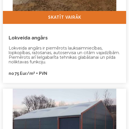
SKATĪT VAIRĀK
Lokveida angārs
Lokveida angārs ir piemērots lauksaimniecības,
lopkopības, ražošanas, autoservisa un citām vajadzībām.
Piemērots arī lielgabarīta tehnikas glabāšanai un pilda
noliktavas funkciju.
2
no 75 Eur/m
+ PVN