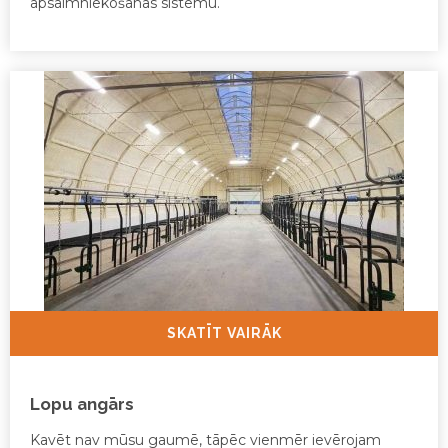
apsaimniekošanas sistēmu.
SKATĪT VAIRĀK
Lopu angārs
Kavēt nav mūsu gaumē, tāpēc vienmēr ievērojam