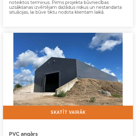
noteiktos termiņus. Pirms projekta būvniecības
uzsākšanas izvērtējam dažādus riskus un nestandarta
situācijas, lai būve tiktu nodota klientam laikā.
SKATĪT VAIRĀK
PVC angārs