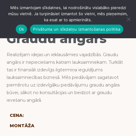
Graudu angārs
Mēs izmantojam sīkdatnes, lai nodrošinātu vislabāko pieredzi
IZVĒLNE
mūsu vietnē. Ja turpināsiet izmantot šo vietni, mēs pieņemsim,
ka esat ar to apmierināts.
Ok
Privātuma un sīkdatņu izmantošanas politika
Graudu angārs
Realizējam idejas un ieklausāmies vajadzībās. Graudu
angārs ir nepieciešams katram lauksaimniekam. Turklāt
tas ir finansiāli izdevīgs ilgtermiņa ieguldījums
lauksaimniecības biznesā. Mēs piedāvājam sagatavot
piemērotu uz izdevīgāku piedāvājumu graudu angāra
būvei, sākot no konsultācijas un beidzot ar graudu
ievešanu angārā.
CENA:
MONTĀŽA