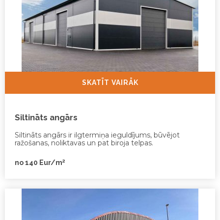
SKATĪT VAIRĀK
Siltināts angārs
Siltināts angārs ir ilgtermiņa ieguldījums, būvējot
ražošanas, noliktavas un pat biroja telpas.
2
no 140 Eur/m