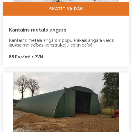
SKATĪT VAIRĀK
Kantains metāla angārs
Kantains metāla angārs ir populārākais angāra veids
lauksaimniecības konstrukciju celtniecībā.
2
88 Eur/m
+ PVN