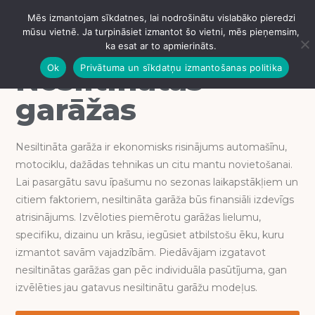
Mēs izmantojam sīkdatnes, lai nodrošinātu vislabāko pieredzi
IZVĒLNE
mūsu vietnē. Ja turpināsiet izmantot šo vietni, mēs pieņemsim,
ka esat ar to apmierināts.
Ok
Privātuma un sīkdatņu izmantošanas politika
Nesiltinātas
garāžas
Nesiltināta garāža ir ekonomisks risinājums automašīnu,
motociklu, dažādas tehnikas un citu mantu novietošanai.
Lai pasargātu savu īpašumu no sezonas laikapstākļiem un
citiem faktoriem, nesiltināta garāža būs finansiāli izdevīgs
atrisinājums. Izvēloties piemērotu garāžas lielumu,
specifiku, dizainu un krāsu, iegūsiet atbilstošu ēku, kuru
izmantot savām vajadzībām. Piedāvājam izgatavot
nesiltinātas garāžas gan pēc individuāla pasūtījuma, gan
izvēlēties jau gatavus nesiltinātu garāžu modeļus.