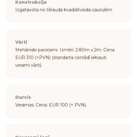
Konstrukcija
Izgatavota no tērauda kvadrātveida caurulēm
Vārti
Mehāniski paceļami. Izmēri: 2.80m x 2m. Cena:
EUR 310 (+PVN) (standarta cenrādī iekļauti
verami vārti).
Durvis
Veramas. Cena: EUR 100 (+ PVN).