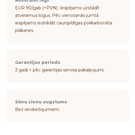
Neverami logi
EUR 90/gab (+PVN). Iespējams uzstādīt
atveramus logus. Pēc vienošanās jumtā
iespējams iestrādāt caurspīdīgas polikarbonāta
plāksnes.
Garantijas periods
3 gadi + pēc garantijas servisa pakalpojumi.
Sānu sienu augstums
Bez ierobežojumiem.