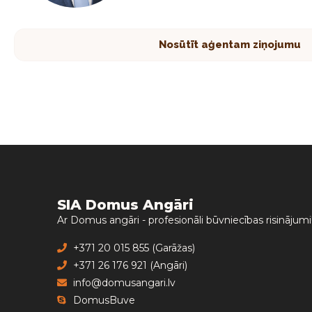
Nosūtīt aģentam ziņojumu
SIA Domus Angāri
Ar Domus angāri - profesionāli būvniecības risinājumi
+371 20 015 855 (Garāžas)
+371 26 176 921 (Angāri)
info@domusangari.lv
DomusBuve