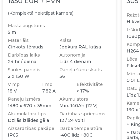
1650 EUR + PVN
305
(Komplektā neietilpst kamera)
Ražot
Hikvi
Masta augstums
Izšķir
5 m
1080
Materiāls
Krāsa
Kompr
Cinkots tērauds
Jebkura RAL krāsa
H264
Darbības laiks
Autonomija
Lēca
24 hr / dienā
Līdz 4 dienām
Fiksē
Saules panelis
Paneļa šūnu skaits
Min. 
2 x 150 W
36
0.01 
V mp
I mp
Efektivitāte
Datu 
18 V
7.82 A
> 17%
Līdz 
Paneļu izmērs
Akumulators
Kamer
1480 x 670 x 35mm
Min. 140Ah (12 V)
130 x
Akumulatora tips
Darbības spriegums
Papil
Dziļās izlādes gēla
12 / 24 volti
+ Kin
Aizsardzības pakāpe
Darba temperatūra
+ Raž
IP65
-40C līdz +80C
darbi