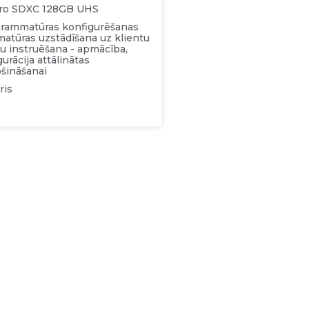
cro SDXC 128GB UHS
grammatūras konfigurēšanas
matūras uzstādīšana uz klientu
āju instruēšana - apmācība,
urācija attālinātas
šināšanai
ris