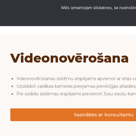
Mēs izmantojam sīkdatnes, lai nodrošinā
PAR DOMUS ANGĀRI
Videonovērošana
Videonovērošanas sistēmu iespējams apvienot ar ielas va
Uzstādot vairākas kameras pieejamas pievilcīgas atlaides
Pie solārās sistēmas iespējams pievienot Jūsu esošu ka
Sazināties ar konsultantu