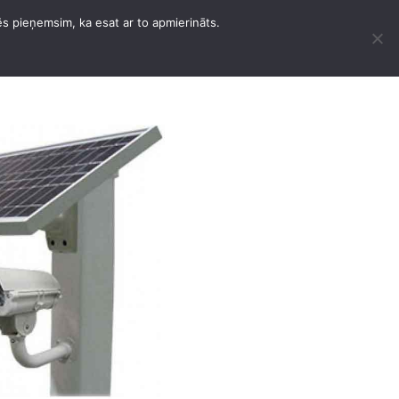
ēs pieņemsim, ka esat ar to apmierināts.
K PAKALPOJUMI
KONTAKTI
LATVIEŠU