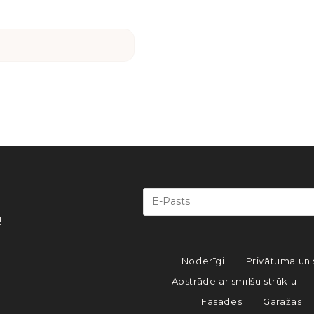
!
Noderīgi
Privātuma un 
Apstrāde ar smilšu strūklu
Fasādes
Garāžas