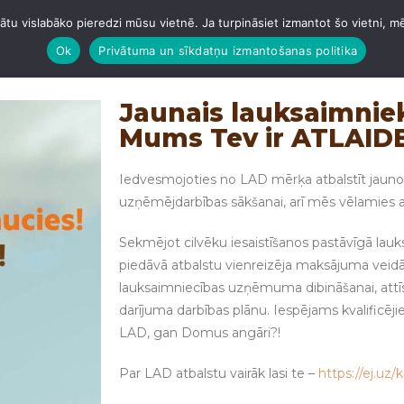
tu vislabāko pieredzi mūsu vietnē. Ja turpināsiet izmantot šo vietni, m
GARĀŽAS
ANGĀRI
BETONĒŠANA
JUMTI
VAIRĀ
Ok
Privātuma un sīkdatņu izmantošanas politika
Jaunais lauksaimniek
Mums Tev ir ATLAIDE
Iedvesmojoties no LAD mērķa atbalstīt jauno
uzņēmējdarbības sākšanai, arī mēs vēlamies atb
Sekmējot cilvēku iesaistīšanos pastāvīgā lau
piedāvā atbalstu vienreizēja maksājuma veidā
lauksaimniecības uzņēmuma dibināšanai, attīst
darījuma darbības plānu. Iespējams kvalificēji
LAD, gan Domus angāri?!
Par LAD atbalstu vairāk lasi te –
https://ej.uz/k