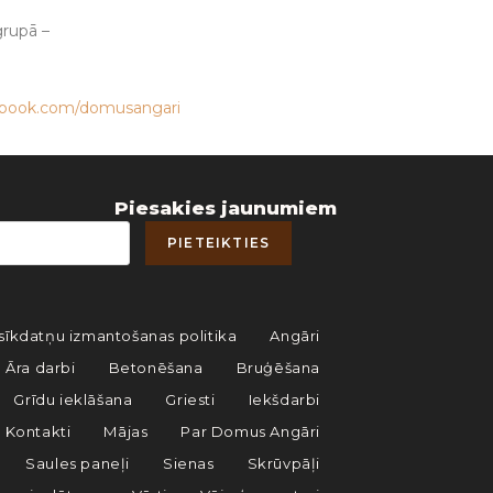
rupā –
ebook.com/domusangari
Piesakies jaunumiem
sīkdatņu izmantošanas politika
Angāri
Āra darbi
Betonēšana
Bruģēšana
Grīdu ieklāšana
Griesti
Iekšdarbi
Kontakti
Mājas
Par Domus Angāri
Saules paneļi
Sienas
Skrūvpāļi