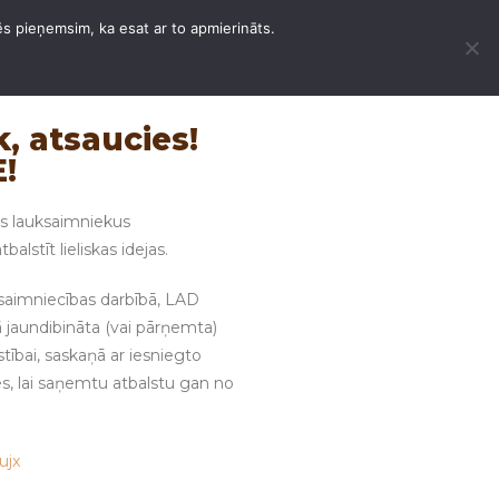
ēs pieņemsim, ka esat ar to apmierināts.
K PAKALPOJUMI
KONTAKTI
LATVIEŠU
, atsaucies!
!
s lauksaimniekus
alstīt lieliskas idejas.
ksaimniecības darbībā, LAD
 jaundibināta (vai pārņemta)
ībai, saskaņā ar iesniegto
es, lai saņemtu atbalstu gan no
ujx