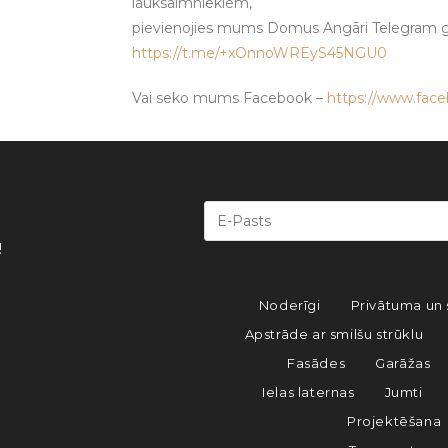
lauksaimniekiem,
pievienojies mums Domus Angāri Telegram g
https://t.me/+xOnnoWREyS45NGU0
Vai seko mums Facebook –
https://www.fac
!
Noderīgi
Privātuma un 
Apstrāde ar smilšu strūklu
Fasādes
Garāžas
Ielas laternas
Jumti
Projektēšana