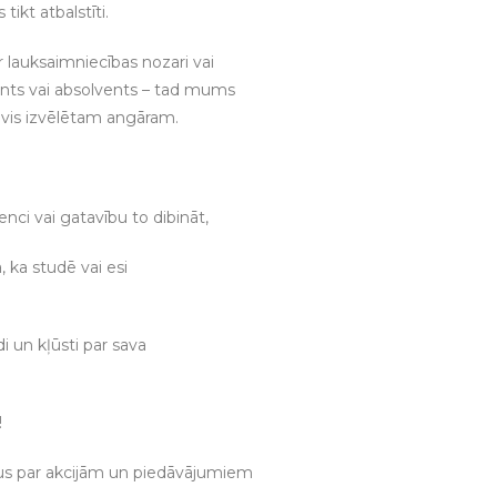
tikt atbalstīti.
r lauksaimniecības nozari vai
dents vai absolvents – tad mums
Tevis izvēlētam angāram.
nci vai gatavību to dibināt,
 ka studē vai esi
i un kļūsti par sava
!
mus par akcijām un piedāvājumiem