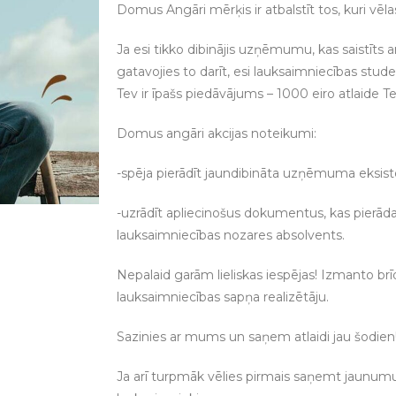
Domus Angāri mērķis ir atbalstīt tos, kuri vēlas 
Ja esi tikko dibinājis uzņēmumu, kas saistīts a
gatavojies to darīt, esi lauksaimniecības stu
Tev ir īpašs piedāvājums – 1000 eiro atlaide 
Domus angāri akcijas noteikumi:
-spēja pierādīt jaundibināta uzņēmuma eksiste
-uzrādīt apliecinošus dokumentus, kas pierāda,
lauksaimniecības nozares absolvents.
Nepalaid garām lieliskas iespējas! Izmanto brīd
lauksaimniecības sapņa realizētāju.
Sazinies ar mums un saņem atlaidi jau šodien
Ja arī turpmāk vēlies pirmais saņemt jaunu