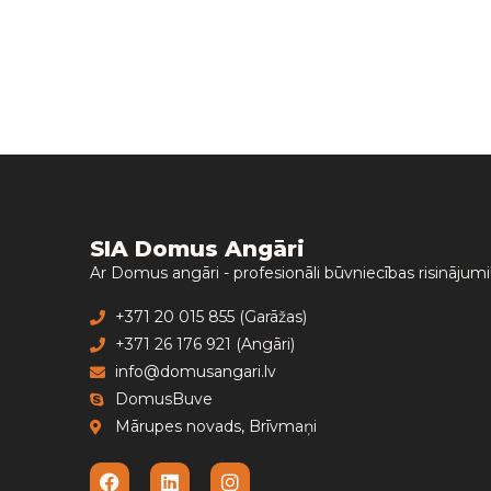
SIA Domus Angāri
Ar Domus angāri - profesionāli būvniecības risinājumi
+371 20 015 855 (Garāžas)
+371 26 176 921 (Angāri)
info@domusangari.lv
DomusBuve
Mārupes novads, Brīvmaņi