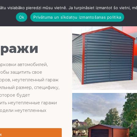
tu vislabāko pieredzi mūsu vietnē. Ja turpināsiet izmantot šo vietni, m
.
ГАРАЖИ
АНГАРЫ
БЕТОНИРОВАНИЕ
КРЫШИ
Ok
Privātuma un sīkdatņu izmantošanas politika
аражи
арковки автомобилей,
тобы защитить свое
торов, неутепленный гараж
льный размер, специфику,
которое будет
вить неутепленные гаражи
 модели неутепленных
м