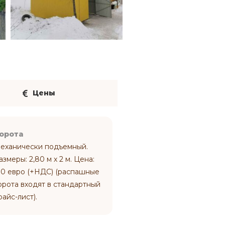
Цены
орота
еханически подъемный.
азмеры: 2,80 м х 2 м. Цена:
10 евро (+НДС) (распашные
орота входят в стандартный
райс-лист).