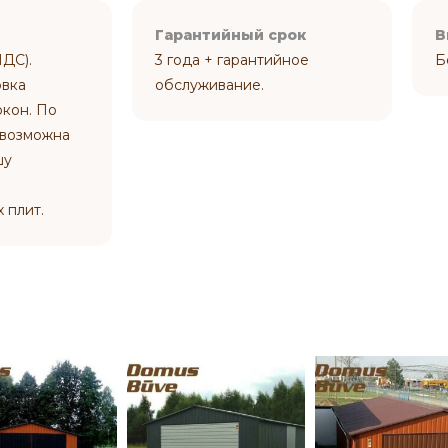
Гарантийный срок
В
НДС).
3 года + гарантийное
Б
овка
обслуживание.
кон. По
 возможна
шу
 плит.