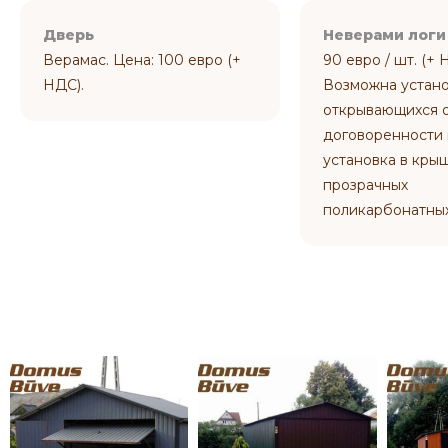
Дверь
Неверами логи
Верамас. Цена: 100 евро (+
90 евро / шт. (+ 
НДС).
Возможна устан
открывающихся о
договоренности
установка в кры
прозрачных
поликарбонатных