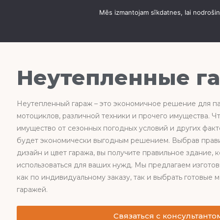
Mēs izmantojam sīkdatnes, lai nodrošinā
О DOMUS АНГАРЫ
Неутепленные г
Неутепленный гараж – это экономичное решение для п
мотоциклов, различной техники и прочего имущества. Ч
имущество от сезонных погодных условий и других фак
будет экономически выгодным решением. Выбрав прави
дизайн и цвет гаража, вы получите правильное здание, 
использоваться для ваших нужд. Мы предлагаем изгото
как по индивидуальному заказу, так и выбрать готовые
гаражей.
Связаться с консультанто