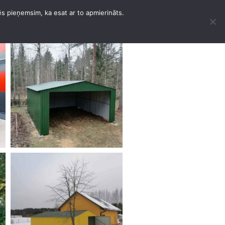
ēs pieņemsim, ka esat ar to apmierināts.
БОЛЬШЕ УСЛУГ
КОНТАКТЫ
РУССКИЙ