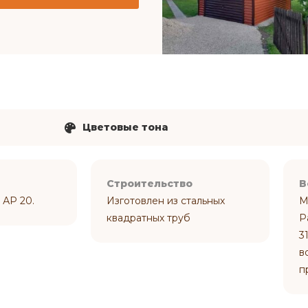
Цветовые тона
Строительство
В
 АР 20.
Изготовлен из стальных
М
квадратных труб
Р
3
в
п