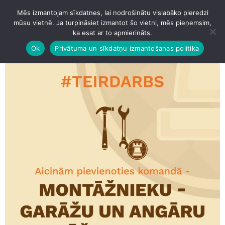
Mēs izmantojam sīkdatnes, lai nodrošinātu vislabāko pieredzi
IZVĒLNE
mūsu vietnē. Ja turpināsiet izmantot šo vietni, mēs pieņemsim,
ka esat ar to apmierināts.
Ok
Privātuma un sīkdatņu izmantošanas politika