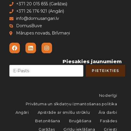
+371 20 015 855 (Garāžas)
+371 26 176 921 (Angāri)
info@domusangari.lv
DomusBuve
Mārupes novads, Brīvmaņi
Piesakies jaunumiem
Noderīgi
Privātuma un sīkdatņu izmantošanas politika
Angāri
Apstrāde ar smilšu strūklu
Āra darbi
Betonēšana
Bruģēšana
Fasādes
Garāžas
Grīdu ieklāšana
Griesti