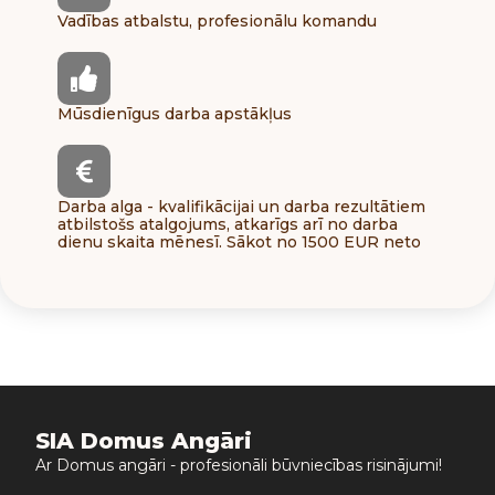
Vadības atbalstu, profesionālu komandu
Mūsdienīgus darba apstākļus
Darba alga - kvalifikācijai un darba rezultātiem
atbilstošs atalgojums, atkarīgs arī no darba
dienu skaita mēnesī. Sākot no 1500 EUR neto
SIA Domus Angāri
Ar Domus angāri - profesionāli būvniecības risinājumi!