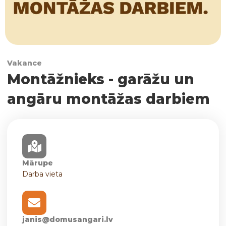
Vakance
Montāžnieks - garāžu un
angāru montāžas darbiem
Mārupe
Darba vieta
janis@domusangari.lv