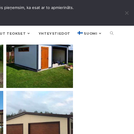
ēs pieņemsim, ka esat ar to apmierināts.
UT TEOKSET
YHTEYSTIEDOT
SUOMI