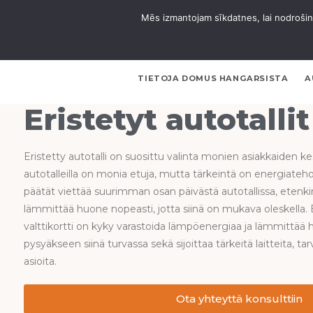
Mēs izmantojam sīkdatnes, lai nodrošinā
TIETOJA DOMUS HANGARSISTA
A
Eristetyt autotallit
Eristetty autotalli on suosittu valinta monien asiakkaiden ke
autotalleilla on monia etuja, mutta tärkeintä on energiat
päätät viettää suurimman osan päivästä autotallissa, etenkin
lämmittää huone nopeasti, jotta siinä on mukava oleskella. E
valttikortti on kyky varastoida lämpöenergiaa ja lämmittää
pysyäkseen siinä turvassa sekä sijoittaa tärkeitä laitteita, tar
asioita.
Ota yhteyttä konsulttiin