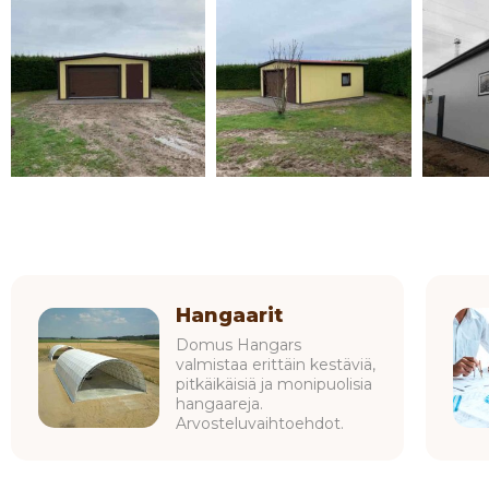
Hangaarit
Domus Hangars
valmistaa erittäin kestäviä,
pitkäikäisiä ja monipuolisia
hangaareja.
Arvosteluvaihtoehdot.