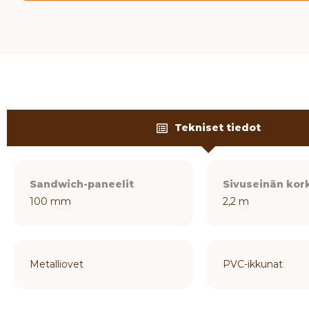
Tekniset tiedot
Sandwich-paneelit
Sivuseinän kor
100 mm
2,2 m
Metalliovet
PVC-ikkunat