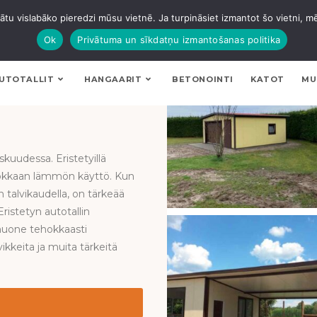
tu vislabāko pieredzi mūsu vietnē. Ja turpināsiet izmantot šo vietni, m
Ok
Privātuma un sīkdatņu izmantošanas politika
UTOTALLIT
HANGAARIT
BETONOINTI
KATOT
MU
skuudessa. Eristetyillä
ehokkaan lämmön käyttö. Kun
 talvikaudella, on tärkeää
ristetyn autotallin
 huone tehokkaasti
vikkeita ja muita tärkeitä