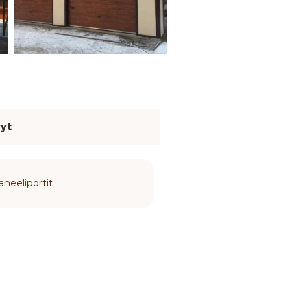
vyt
aneeliportit