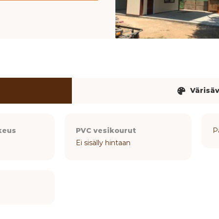
Värisä
keus
PVC vesikourut
P
Ei sisälly hintaan