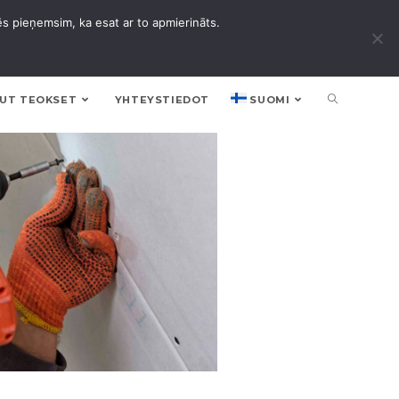
ēs pieņemsim, ka esat ar to apmierināts.
UT TEOKSET
YHTEYSTIEDOT
SUOMI