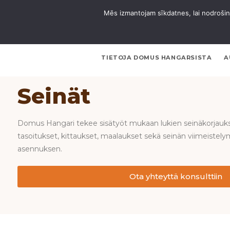
Mēs izmantojam sīkdatnes, lai nodrošinā
TIETOJA DOMUS HANGARSISTA
A
Seinät
Domus Hangari tekee sisätyöt mukaan lukien seinäkorjauks
tasoitukset, kittaukset, maalaukset sekä seinän viimeistelym
asennuksen.
Ota yhteyttä konsulttiin