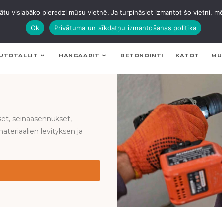
tu vislabāko pieredzi mūsu vietnē. Ja turpināsiet izmantot šo vietni, m
Ok
Privātuma un sīkdatņu izmantošanas politika
UTOTALLIT
HANGAARIT
BETONOINTI
KATOT
MU
et, seinäasennukset,
ateriaalien levityksen ja