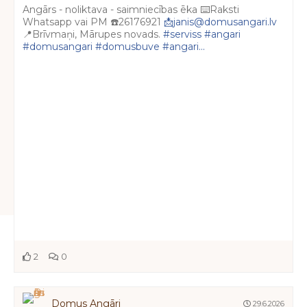
Angārs - noliktava - saimniecības ēka ⌨️Raksti
Whatsapp vai PM ☎️26176921
📩janis@domusangari.lv
📍Brīvmaņi, Mārupes novads.
#serviss
#angari
#domusangari
#domusbuve
#angari...
2
0
Domus Angāri
29.6.2026