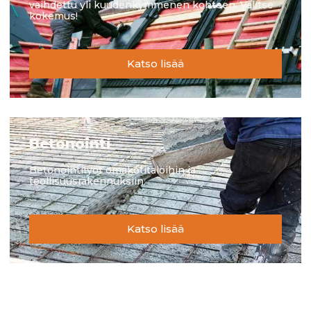
vaihdettu yli kuudenkymmenen kohteen. Valitse
kokemus!
Katso lisää
Betonointi
Betonointityöt omakotitaloihin ja
teollisuusrakennuksiin.
Katso lisää