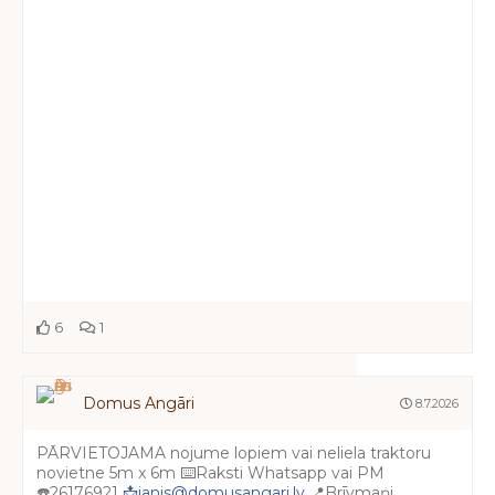
6
1
Domus Angāri
8.7.2026
PĀRVIETOJAMA nojume lopiem vai neliela traktoru
novietne 5m x 6m ⌨️Raksti Whatsapp vai PM
☎️26176921
📩janis@domusangari.lv
📍Brīvmaņi,