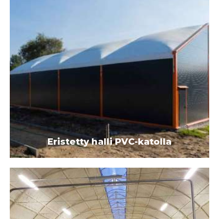
Eristetty halli PVC-katolla