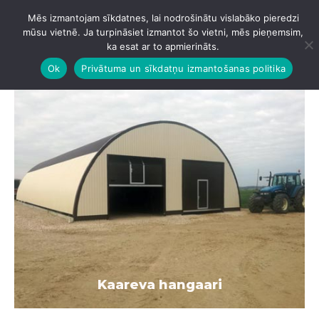
Mēs izmantojam sīkdatnes, lai nodrošinātu vislabāko pieredzi
IZVĒLNE
mūsu vietnē. Ja turpināsiet izmantot šo vietni, mēs pieņemsim,
ka esat ar to apmierināts.
Ok
Privātuma un sīkdatņu izmantošanas politika
Kaareva hangaari