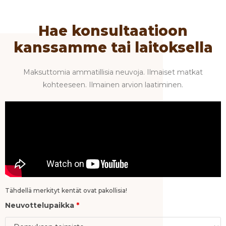
Hae konsultaatioon
kanssamme tai laitoksella
Maksuttomia ammatillisia neuvoja. Ilmaiset matkat
kohteeseen. Ilmainen arvion laatiminen.
Tähdellä merkityt kentät ovat pakollisia!
Neuvottelupaikka
*