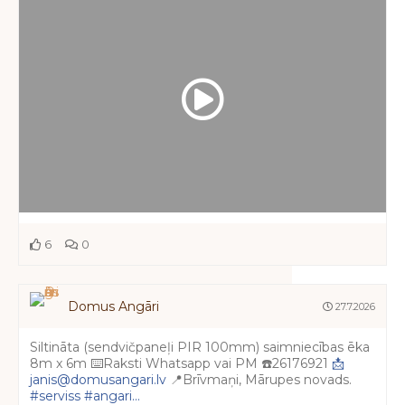
6
0
Domus Angāri
27.7.2026
Siltināta (sendvičpaneļi PIR 100mm) saimniecības ēka
8m x 6m ⌨️Raksti Whatsapp vai PM ☎️26176921
📩
janis@domusangari.lv
📍Brīvmaņi, Mārupes novads.
#serviss
#angari...