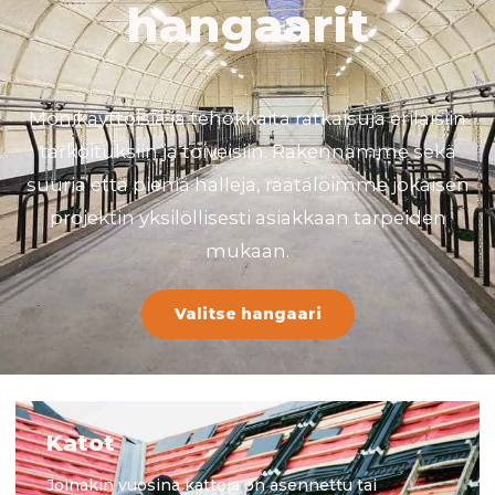
hangaarit
Monikäyttöisiä ja tehokkaita ratkaisuja erilaisiin
tarkoituksiin ja toiveisiin. Rakennamme sekä
suuria että pieniä halleja, räätälöimme jokaisen
projektin yksilöllisesti asiakkaan tarpeiden
mukaan.
Valitse hangaari
Katot
Joinakin vuosina kattoja on asennettu tai