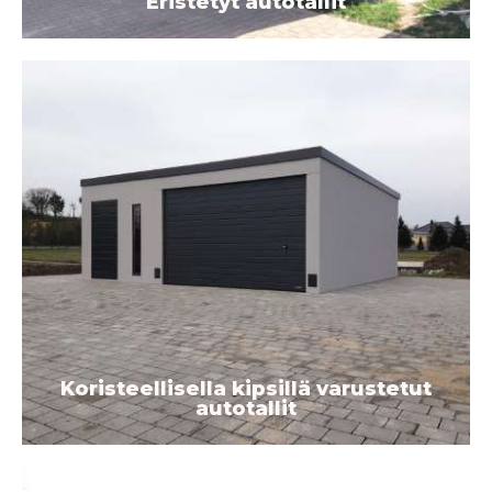
Eristetyt autotallit
Koristeellisella kipsillä varustetut
autotallit