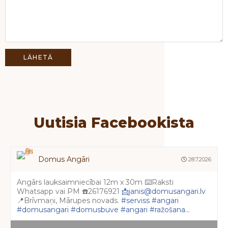
Uutisia Facebookista
Domus Angāri
28.7.2026
Angārs lauksaimniecībai 12m x 30m ⌨️Raksti
Whatsapp vai PM ☎️26176921
📩janis@domusangari.lv
📍Brīvmaņi, Mārupes novads.
#serviss
#angari
#domusangari
#domusbuve
#angari
#ražošana...