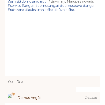
📩janis@domusangari.lv
📍Brīvmaņi, Mārupes novads.
#serviss
#angari
#domusangari
#domusbuve
#angari
#ražošana
#lauksaimniecība
#būvniecība...
5
0
Domus Angāri
6.7.2026