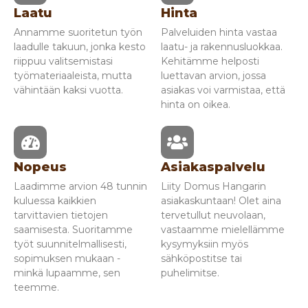
Laatu
Hinta
Annamme suoritetun työn
Palveluiden hinta vastaa
laadulle takuun, jonka kesto
laatu- ja rakennusluokkaa.
riippuu valitsemistasi
Kehitämme helposti
työmateriaaleista, mutta
luettavan arvion, jossa
vähintään kaksi vuotta.
asiakas voi varmistaa, että
hinta on oikea.
Nopeus
Asiakaspalvelu
Laadimme arvion 48 tunnin
Liity Domus Hangarin
kuluessa kaikkien
asiakaskuntaan! Olet aina
tarvittavien tietojen
tervetullut neuvolaan,
saamisesta. Suoritamme
vastaamme mielellämme
työt suunnitelmallisesti,
kysymyksiin myös
sopimuksen mukaan -
sähköpostitse tai
minkä lupaamme, sen
puhelimitse.
teemme.