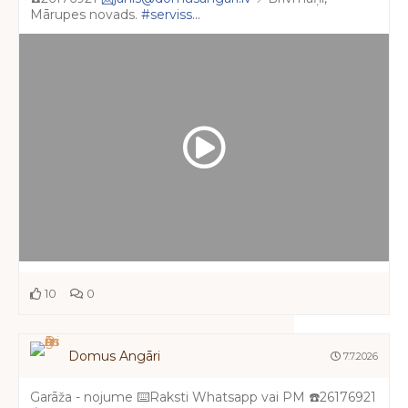
Mārupes novads.
#serviss...
10
0
Domus Angāri
7.7.2026
Garāža - nojume ⌨️Raksti Whatsapp vai PM ☎️26176921