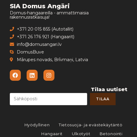
SIA Domus Angāri
Domus-hangaareilla - ammattimaisia
rakennusratkaisuja!
+371 20 015 855 (Autotallit)
+371 26 176 921 (Hangaarit)
info@domusangari.lv
DomusBuve
Mārupes novads, Brīvmaņi, Latvia
Tilaa uutiset
Hyödyllinen
Tietosuoja- ja evästekäytäntö
Hangaarit
Ulkotyöt
Betonointi