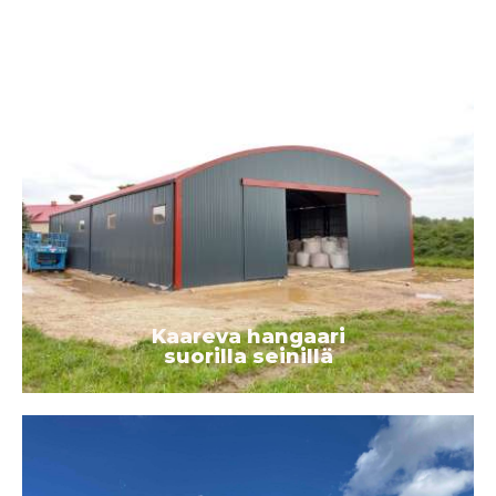
Kaareva hangaari
suorilla seinillä