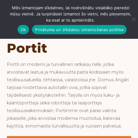
Mēs izmantojam sīkdatnes, lai nodrošinātu vislabāko pieredzi
IZVĒLNE
mūsu vietnē. Ja turpināsiet izmantot šo vietni, mēs pieņemsim,
ka esat ar to apmierināts.
Ok
Privātuma un sīkdatņu izmantošanas politika
Portit
Portti on moderni ja turvallinen ratkaisu niille, jotka
arvostavat laatua ja mukavuutta paitsi kodissaan myös
teollisuusalueilla, tehtaissa, varastoissa jne. Domus Angāri
tarjoaa nostettavia autotallin ovia, jotka sopivat
täydellisesti yksityiskoteihin. Tarjolla on myös liuku- ja
kääntöportteja sekä robotteja tai lasiportteja
teollisuusrakennuksiin. Portimme ovat paras valinta
jokaiselle, joka arvostaa modernia muotoilua, kätevää
käyttöä, erinomaista turvallisuutta ja vuosien palvelua.