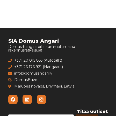
SIA Domus Angāri
Domus-hangaareilla - ammattimaisia
rakennusratkaisuja!
+371 20 015 855 (Autotallit)
+371 26 176 921 (Hangaarit)
info@domusangari.lv
DomusBuve
Mārupes novads, Brīvmaņi, Latvia
Tilaa uutiset