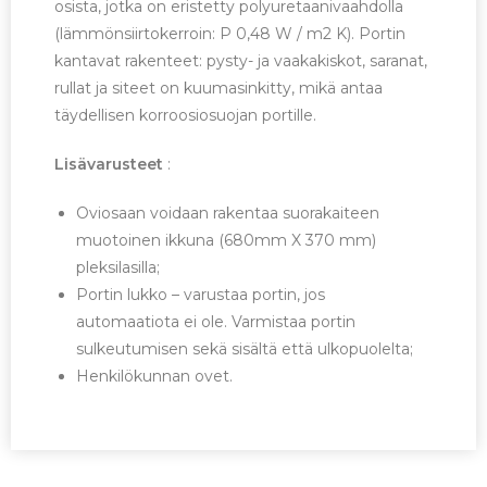
osista, jotka on eristetty polyuretaanivaahdolla
(lämmönsiirtokerroin: P 0,48 W / m2 K). Portin
kantavat rakenteet: pysty- ja vaakakiskot, saranat,
rullat ja siteet on kuumasinkitty, mikä antaa
täydellisen korroosiosuojan portille.
Lisävarusteet
:
Oviosaan voidaan rakentaa suorakaiteen
muotoinen ikkuna (680mm X 370 mm)
pleksilasilla;
Portin lukko – varustaa portin, jos
automaatiota ei ole. Varmistaa portin
sulkeutumisen sekä sisältä että ulkopuolelta;
Henkilökunnan ovet.