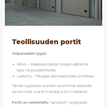
Teollisuuden portit
Ovipaneelien tyypit
:
Riboti – Vaakasuuntaisten levyjen jäljitelmä
kipsi- tai puurakenteella;
Lasitettu – Plexiglas alumiiniprofiilien profiilissa.
Tämän tyyppisten porttien suurimmat saatavilla
olevat mitat ovat 8 m leveät ja 6,4 m korkeat.
Portti on valmistettu
”sandwich”-tyyppisistä