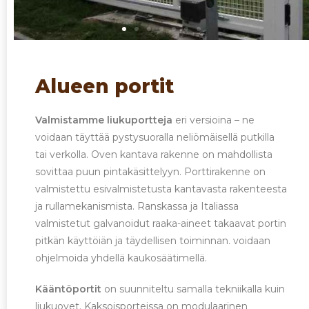
Alueen portit
Valmistamme liukuportteja
eri versioina – ne
voidaan täyttää pystysuoralla neliömäisellä putkilla
tai verkolla. Oven kantava rakenne on mahdollista
sovittaa puun pintakäsittelyyn. Porttirakenne on
valmistettu esivalmistetusta kantavasta rakenteesta
ja rullamekanismista. Ranskassa ja Italiassa
valmistetut galvanoidut raaka-aineet takaavat portin
pitkän käyttöiän ja täydellisen toiminnan. voidaan
ohjelmoida yhdellä kaukosäätimellä.
Kääntöportit
on suunniteltu samalla tekniikalla kuin
liukuovet. Kaksoisporteissa on modulaarinen