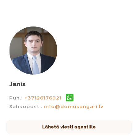
Jānis
Puh.:
+37126176921
Sähköposti:
info@domusangari.lv
Lähetä viesti agentille