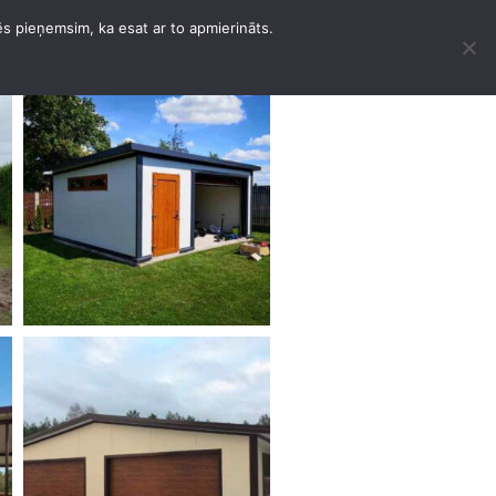
ēs pieņemsim, ka esat ar to apmierināts.
D
MUUD TÖÖD
KONTAKTID
EESTI