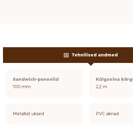
Tehnilised andmed
Sandwich-paneelid
Külgseina kõrg
100 mm
2,2 m
Metallist uksed
PVC aknad