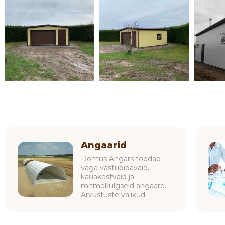
Angaarid
Domus Angars toodab
väga vastupidavaid,
kauakestvaid ja
mitmekülgseid angaare.
Arvustuste valikud.