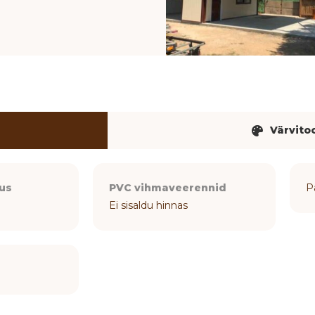
Värvito
us
PVC vihmaveerennid
P
Ei sisaldu hinnas