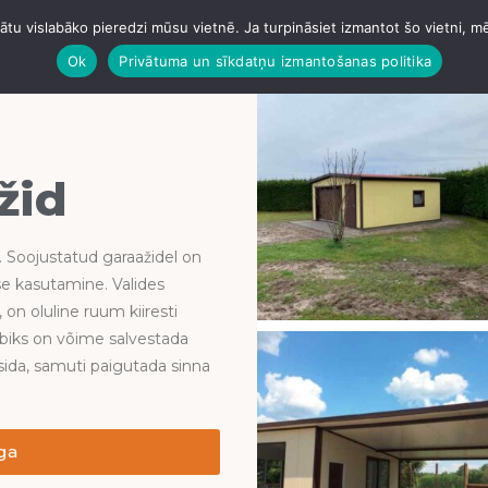
tu vislabāko pieredzi mūsu vietnē. Ja turpināsiet izmantot šo vietni, m
HTA
GARAAŽID
ANGAARID
BETOONIMINE
KATUSE
Ok
Privātuma un sīkdatņu izmantošanas politika
žid
k. Soojustatud garaažidel on
use kasutamine. Valides
 on oluline ruum kiiresti
mbiks on võime salvestada
üsida, samuti paigutada sinna
ga