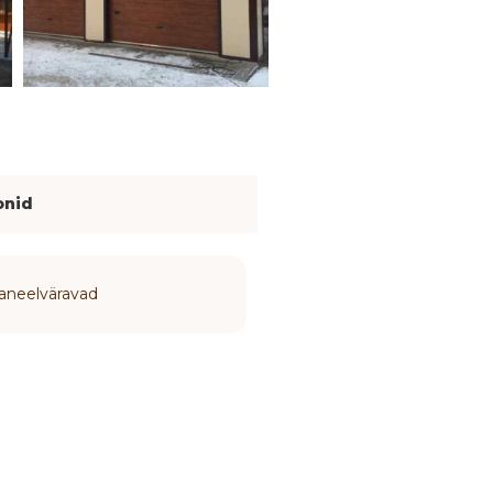
onid
aneelväravad