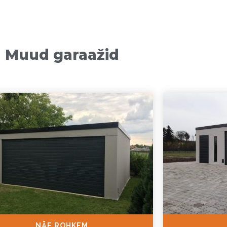
Muud garaažid
NÄE ROHKEM