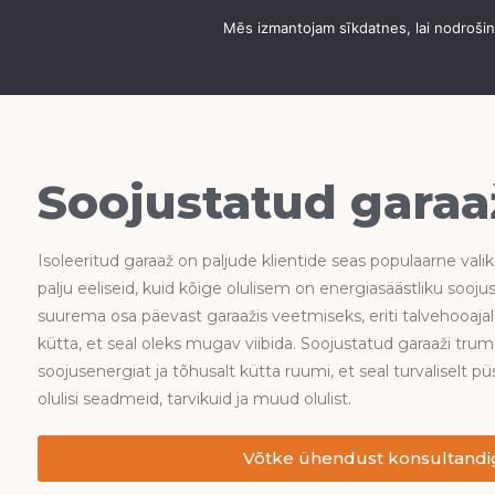
Mēs izmantojam sīkdatnes, lai nodrošinā
DOMUS ANGARSI KO
Soojustatud garaa
Isoleeritud garaaž on paljude klientide seas populaarne vali
palju eeliseid, kuid kõige olulisem on energiasäästliku sooj
suurema osa päevast garaažis veetmiseks, eriti talvehooajal,
kütta, et seal oleks mugav viibida. Soojustatud garaaži tru
soojusenergiat ja tõhusalt kütta ruumi, et seal turvaliselt p
olulisi seadmeid, tarvikuid ja muud olulist.
Võtke ühendust konsultandi