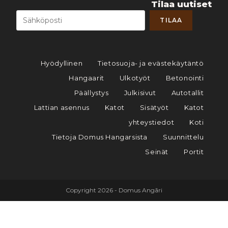
Tilaa uutiset
Hyödyllinen
Tietosuoja- ja evästekäytäntö
Hangaarit
Ulkotyöt
Betonointi
Päällystys
Julkisivut
Autotallit
Lattian asennus
Katot
Sisätyöt
Katot
yhteystiedot
Koti
Tietoja Domus Hangarsista
Suunnittelu
Seinät
Portit
Copyright 2026 - Domus Angāri