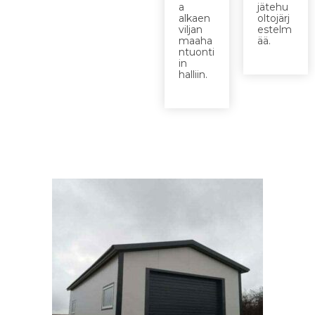
a
jätehu
alkaen
oltojärj
viljan
estelm
maaha
ää.
ntuonti
in
halliin.