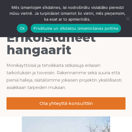
Erikoistuneet hangaarit
Mēs izmantojam sīkdatnes, lai nodrošinātu vislabāko pieredzi
IZVĒLNE
mūsu vietnē. Ja turpināsiet izmantot šo vietni, mēs pieņemsim,
ka esat ar to apmierināts.
Ok
Privātuma un sīkdatņu izmantošanas politika
Erikoistuneet
hangaarit
Monikäyttöisiä ja tehokkaita ratkaisuja erilaisiin
tarkoituksiin ja toiveisiin. Rakennamme sekä suuria että
pieniä halleja, räätälöimme jokaisen projektin yksilöllisesti
asiakkaan tarpeiden mukaan.
Ota yhteyttä konsulttiin