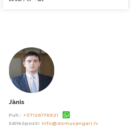
Jānis
Puh.:
+37126176921
Sähköposti:
info@domusangari.lv