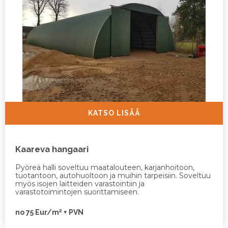
KATSO LISÄÄ
Kaareva hangaari
Pyöreä halli soveltuu maatalouteen, karjanhoitoon,
tuotantoon, autohuoltoon ja muihin tarpeisiin. Soveltuu
myös isojen laitteiden varastointiin ja
varastotoimintojen suorittamiseen.
2
no 75 Eur/m
+ PVN