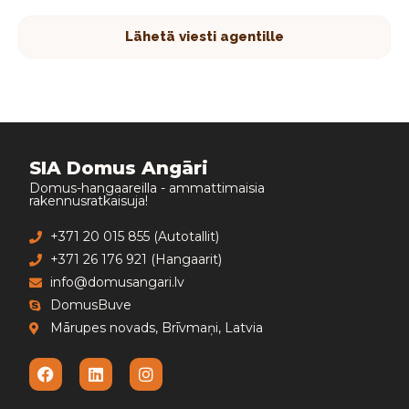
Lähetä viesti agentille
SIA Domus Angāri
Domus-hangaareilla - ammattimaisia
rakennusratkaisuja!
+371 20 015 855 (Autotallit)
+371 26 176 921 (Hangaarit)
info@domusangari.lv
DomusBuve
Mārupes novads, Brīvmaņi, Latvia