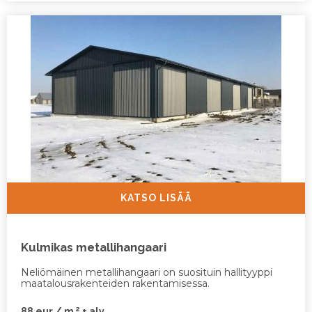
KATSO LISÄÄ
Kulmikas metallihangaari
Neliömäinen metallihangaari on suosituin hallityyppi
maatalousrakenteiden rakentamisessa.
2
88 eur / m
+ alv