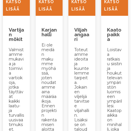
KATSO
KATSO
KATSO
KATSO
LISÄÄ
LISÄÄ
LISÄÄ
LISÄÄ
Vartija
Karjan
Viljah
Kaato
n
halli
angaa
paikk
mökit
ri
a
Ei ole
Valmist
meidä
Toteut
Loistav
amme
n
amme
a
mukavi
maku
ideoita
ratkais
a ja
mme
ja
u siistin
toimivi
myöhä
kuunte
ja
a
ssä,
lemme
houkut
vartiok
joten
tarpeit
televan
oja,
noudat
a.
ympäri
jotka
amme
Jokain
stön
täyttäv
aina
en
luomis
ät
määräa
viljelijä
een
kaikki
ikoja.
tarvitse
ympäril
laatu-
Ennen
e
lesi.
ja
projekti
viljahalli
Kaatop
turvallis
n
n.
aikka
uusvaa
rakenta
Lisäksi
on
timuks
misen
se on
minihal
et.
aloitta
taloud
li, joka