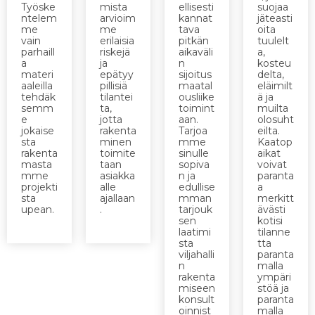
Työske
mista
ellisesti
suojaa
ntelem
arvioim
kannat
jäteasti
me
me
tava
oita
vain
erilaisia
pitkän
tuulelt
parhaill
riskejä
aikaväli
a,
a
ja
n
kosteu
materi
epätyy
sijoitus
delta,
aaleilla
pillisiä
maatal
eläimilt
tehdäk
tilantei
ousliike
ä ja
semm
ta,
toimint
muilta
e
jotta
aan.
olosuht
jokaise
rakenta
Tarjoa
eilta.
sta
minen
mme
Kaatop
rakenta
toimite
sinulle
aikat
masta
taan
sopiva
voivat
mme
asiakka
n ja
paranta
projekti
alle
edullise
a
sta
ajallaan
mman
merkitt
upean.
.
tarjouk
ävästi
sen
kotisi
laatimi
tilanne
sta
tta
viljahalli
paranta
n
malla
rakenta
ympäri
miseen
stöä ja
konsult
paranta
oinnist
malla