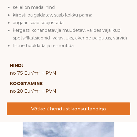
sellel on madal hind
kiiresti paigaldatav, saab kokku panna
angaari saab soojustada
kergesti kohandatav ja muudetav, valides vajalikud
spetsifikatsioonid (värav, uks, akende paigutus, värvid)
lihtne hooldada ja remontida.
HIND:
2
no 75 Eur/m
+ PVN
KOOSTAMINE
2
no 20 Eur/m
+ PVN
Võtke ühendust konsultandiga