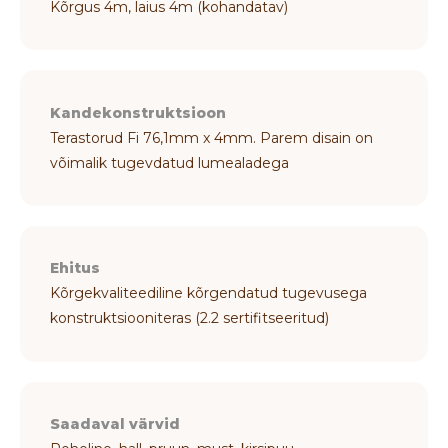
Kõrgus 4m, laius 4m (kohandatav)
Kandekonstruktsioon
Terastorud Fi 76,1mm x 4mm. Parem disain on
võimalik tugevdatud lumealadega
Ehitus
Kõrgekvaliteediline kõrgendatud tugevusega
konstruktsiooniteras (2.2 sertifitseeritud)
Saadaval värvid