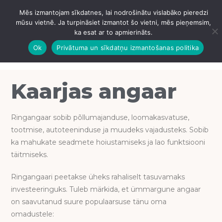
Mēs izmantojam sīkdatnes, lai nodrošinātu vislabāko pieredzi
IZVĒLNE
mūsu vietnē. Ja turpināsiet izmantot šo vietni, mēs pieņemsim,
ka esat ar to apmierināts.
Ok
Privātuma un sīkdatņu izmantošanas politika
Kaarjas angaar
Ringangaar sobib põllumajanduse, loomakasvatuse,
tootmise, autoteeninduse ja muudeks vajadusteks. Sobib
ka mahukate seadmete hoiustamiseks ja lao funktsiooni
täitmiseks.
Ringangaari peetakse üheks rahaliselt tasuvamaks
investeeringuks. Tuleb märkida, et ümmargune angaar
on saavutanud suure populaarsuse tänu oma
omadustele: