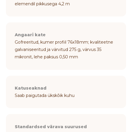
elemendil pikkusega 4,2 m
Angaari kate
Gofreeritud, kumer profiil 76x18mm; kvaliteetne
galvaniseeritud ja värvitud 275 g, värvus 35
mikronit, lehe paksus 0,50 mm
Katuseaknad
Saab paigutada ükskõik kuhu
Standardsed värava suurused