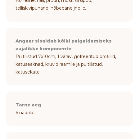
Roheline, hall, pruun, must, kirsipuu,
telliskivipunane, hõbedane jne. c.
Angaar sisaldab kõiki paigaldamiseks
vajalikke komponente
Puitliistud 7x10cm, 1 värav, gofreeritud profiilid,
katuseaknad, kruvid raamile ja puitliistud,
katusekate
Tarne aeg
6 nädalat