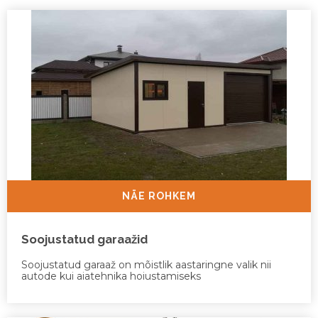
NÄE ROHKEM
Soojustatud garaažid
Soojustatud garaaž on mõistlik aastaringne valik nii
autode kui aiatehnika hoiustamiseks