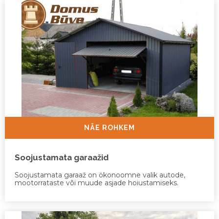
NÄE ROHKEM
Soojustamata garaažid
Soojustamata garaaž on ökonoomne valik autode,
mootorrataste või muude asjade hoiustamiseks.