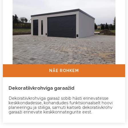
NÄE ROHKEM
Dekoratiivkrohviga garaažid
Dekoratiivkrohviga garaaž sobib hästi erinevatesse
keskkondadesse, kohandudes funktsionaalselt hoovi
planeeringu ja stiiliga, samuti kaitseb dekoratiivkrohv
garaaži erinevate keskkonnategurite eest.