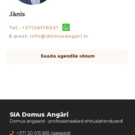
Jānis
Tel.:
+37126176921
E-post:
info@domusangari.lv
Saada agendile sõnum
SIA Domus Angāri
Domus angaarid - professionaalsed ehituslahendused!
+371 20 015 855 (garaažid)