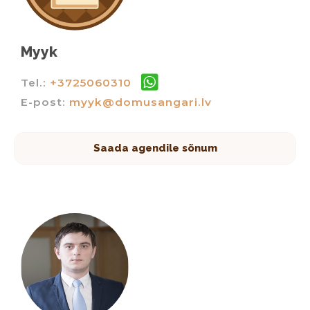
Myyk
Tel.:
+3725060310
E-post:
myyk@domusangari.lv
Saada agendile sõnum