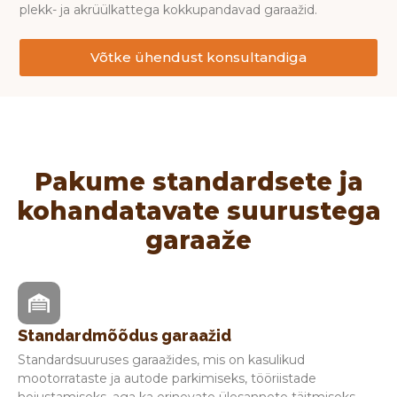
plekk- ja akrüülkattega kokkupandavad garaažid.
Võtke ühendust konsultandiga
Pakume standardsete ja
kohandatavate suurustega
garaaže
Standardmõõdus garaažid
Standardsuuruses garaažides, mis on kasulikud
mootorrataste ja autode parkimiseks, tööriistade
hoiustamiseks, aga ka erinevate ülesannete täitmiseks.