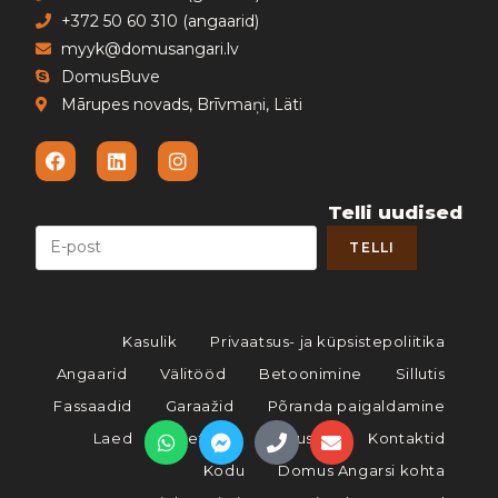
+372 50 60 310 (angaarid)
myyk@domusangari.lv
DomusBuve
Mārupes novads, Brīvmaņi, Läti
Telli uudised
Kasulik
Privaatsus- ja küpsistepoliitika
Angaarid
Välitööd
Betoonimine
Sillutis
Fassaadid
Garaažid
Põranda paigaldamine
Laed
Sisetööd
Katused
Kontaktid
Kodu
Domus Angarsi kohta