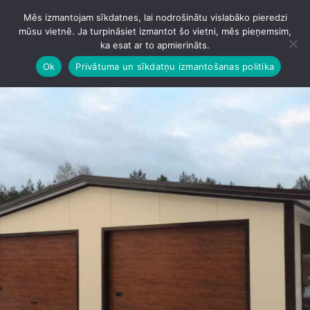
Mēs izmantojam sīkdatnes, lai nodrošinātu vislabāko pieredzi
IZVĒLNE
mūsu vietnē. Ja turpināsiet izmantot šo vietni, mēs pieņemsim,
ka esat ar to apmierināts.
Ok
Privātuma un sīkdatņu izmantošanas politika