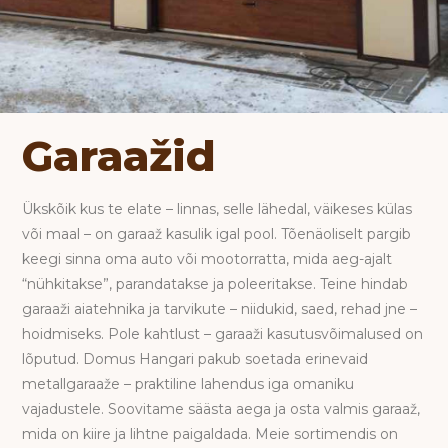
Garaažid
Ükskõik kus te elate – linnas, selle lähedal, väikeses külas
või maal – on garaaž kasulik igal pool. Tõenäoliselt pargib
keegi sinna oma auto või mootorratta, mida aeg-ajalt
“nühkitakse”, parandatakse ja poleeritakse. Teine hindab
garaaži aiatehnika ja tarvikute – niidukid, saed, rehad jne –
hoidmiseks. Pole kahtlust – garaaži kasutusvõimalused on
lõputud. Domus Hangari pakub soetada erinevaid
metallgaraaže – praktiline lahendus iga omaniku
vajadustele. Soovitame säästa aega ja osta valmis garaaž,
mida on kiire ja lihtne paigaldada. Meie sortimendis on