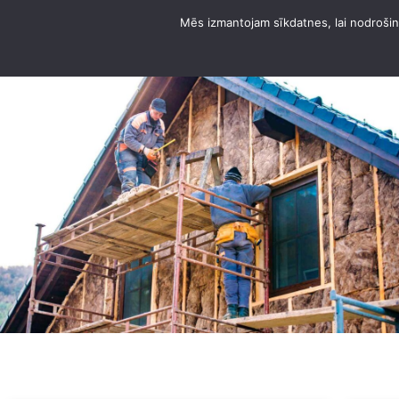
Mēs izmantojam sīkdatnes, lai nodrošinā
DOMUS ANGARSI KO