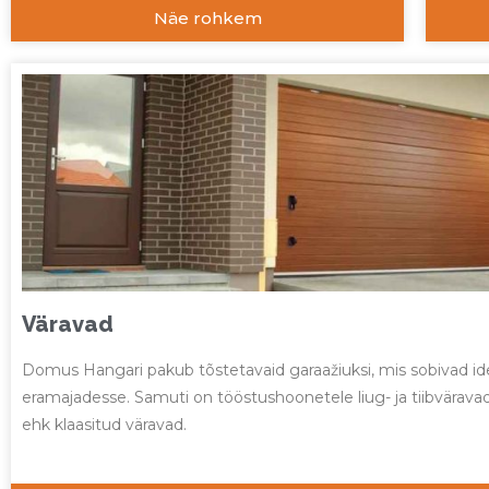
Näe rohkem
Väravad
Domus Hangari pakub tõstetavaid garaažiuksi, mis sobivad id
eramajadesse. Samuti on tööstushoonetele liug- ja tiibvärava
ehk klaasitud väravad.