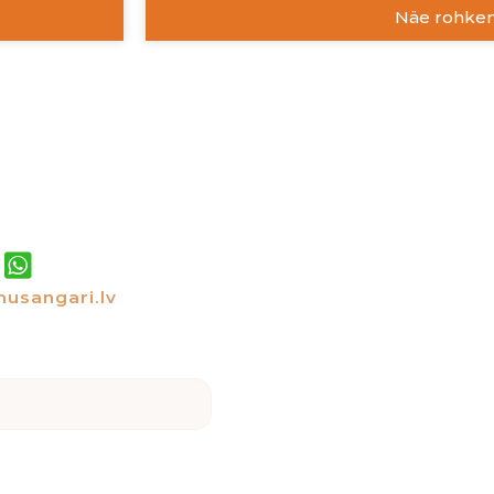
Näe rohke
sangari.lv