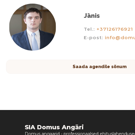
Jānis
Tel.:
+37126176921
E-post:
info@domu
Saada agendile sõnum
SIA Domus Angāri
Domus angaarid - professionaalsed ehituslahenduse