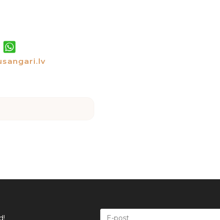
sangari.lv
d!