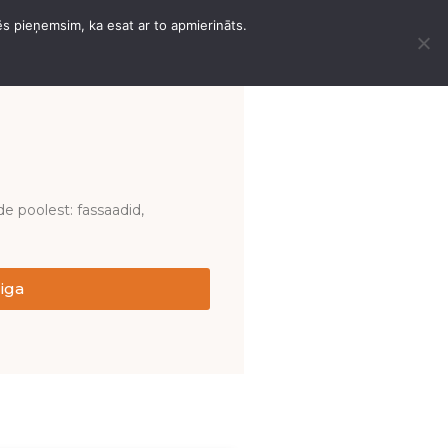
ēs pieņemsim, ka esat ar to apmierināts.
D
MUUD TÖÖD
KONTAKTID
EESTI
 poolest: fassaadid,
iga