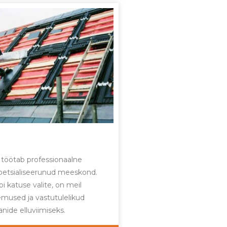
 töötab professionaalne
petsialiseerunud meeskond.
i katuse valite, on meil
mused ja vastutulelikud
anide elluviimiseks.