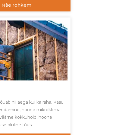
Näe rohkem
uab nii aega kui ka raha. Kasu
endamine, hoone mikrokliima
väärne kokkuhoid, hoone
se oluline tõus.