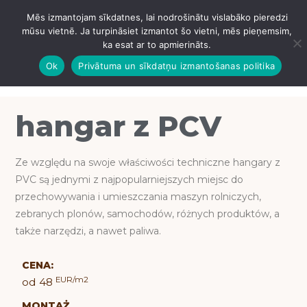
Mēs izmantojam sīkdatnes, lai nodrošinātu vislabāko pieredzi
IZVĒLNE
mūsu vietnē. Ja turpināsiet izmantot šo vietni, mēs pieņemsim,
ka esat ar to apmierināts.
Ok
Privātuma un sīkdatņu izmantošanas politika
hangar z PCV
Ze względu na swoje właściwości techniczne hangary z
PVC są jednymi z najpopularniejszych miejsc do
przechowywania i umieszczania maszyn rolniczych,
zebranych plonów, samochodów, różnych produktów, a
także narzędzi, a nawet paliwa.
CENA:
EUR/m2
od 48
MONTAŻ