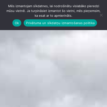
Mēs izmantojam sīkdatnes, lai nodrošinātu vislabāko pieredzi
IZVĒLNE
mūsu vietnē. Ja turpināsiet izmantot šo vietni, mēs pieņemsim,
ka esat ar to apmierināts.
Ok
Privātuma un sīkdatņu izmantošanas politika