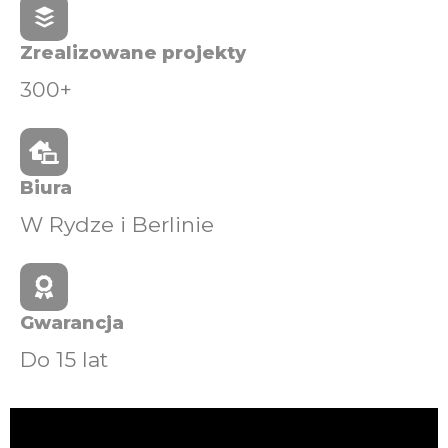
Zrealizowane projekty
300+
Biura
W Rydze i Berlinie
Gwarancja
Do 15 lat