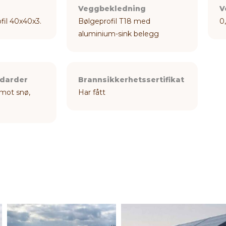
Veggbekledning
V
ofil 40x40x3.
Bølgeprofil T18 med
0
aluminium-sink belegg
ndarder
Brannsikkerhetssertifikat
mot snø,
Har fått