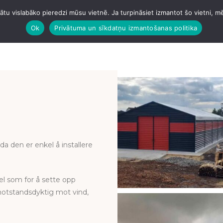
tu vislabāko pieredzi mūsu vietnē. Ja turpināsiet izmantot šo vietni, m
SJER
HANGARER
BETONGING
TAK
VAIRĀK PAKAL
Ok
Privātuma un sīkdatņu izmantošanas politika
a den er enkel å installere
el som for å sette opp
motstandsdyktig mot vind,