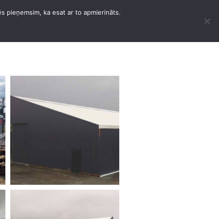
ēs pieņemsim, ka esat ar to apmierināts.
POJUMI
KONTAKTER
NORSK BOKMÅL