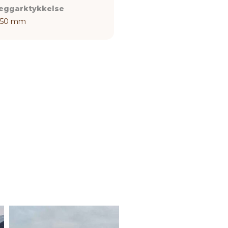
eggarktykkelse
,50 mm