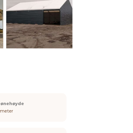
ønehøyde
 meter