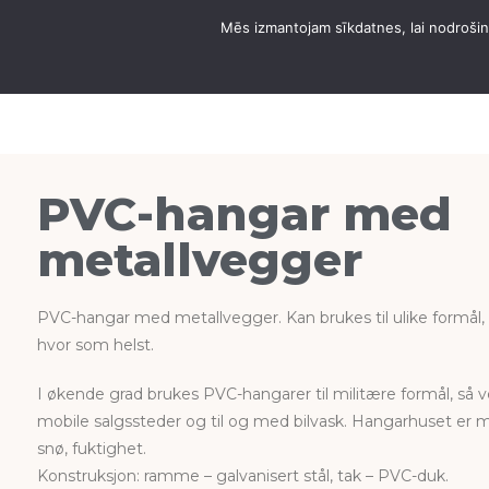
Mēs izmantojam sīkdatnes, lai nodrošinā
OM DOMUS HANGAR
GARA
PVC-hangar med
metallvegger
PVC-hangar med metallvegger. Kan brukes til ulike formål, d
hvor som helst.
I økende grad brukes PVC-hangarer til militære formål, så v
mobile salgssteder og til og med bilvask. Hangarhuset er 
snø, fuktighet.
Konstruksjon: ramme – galvanisert stål, tak – PVC-duk.