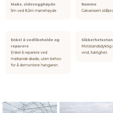
Maks. sidevegghøyde
Ramme
5m ved 8,5m mønehøyde
Galvanisert stålpr
Enkel å vedlikeholde og
Sikkerhetssta
reparere
Motstandsdyktig 
Enkel å reparere ved
vind, fuktighet.
mekanisk skade, uten behov
for å demontere hangaren.