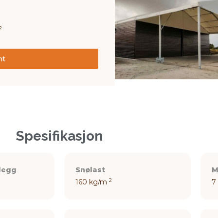
2
nt
Spesifikasjon
legg
Snølast
M
2
160 kg/m
7