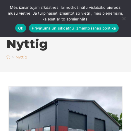
Mēs izmantojam sīkdatnes, lai nodrošinātu vislabāko pieredzi
IZVĒLNE
mūsu vietnē. Ja turpināsiet izmantot šo vietni, mēs pieņemsim,
ka esat ar to apmierināts.
Ok
Privātuma un sīkdatņu izmantošanas politika
Nyttig
>
Nyttig