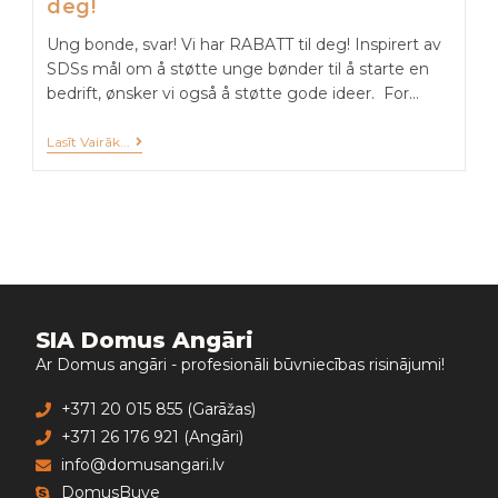
deg!
Ung bonde, svar! Vi har RABATT til deg! Inspirert av
SDSs mål om å støtte unge bønder til å starte en
bedrift, ønsker vi også å støtte gode ideer. For…
Lasīt Vairāk...
SIA Domus Angāri
Ar Domus angāri - profesionāli būvniecības risinājumi!
+371 20 015 855 (Garāžas)
+371 26 176 921 (Angāri)
info@domusangari.lv
DomusBuve