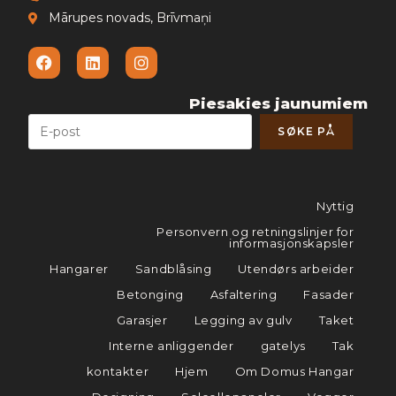
Mārupes novads, Brīvmaņi
Piesakies jaunumiem
Nyttig
Personvern og retningslinjer for
informasjonskapsler
Hangarer
Sandblåsing
Utendørs arbeider
Betonging
Asfaltering
Fasader
Garasjer
Legging av gulv
Taket
Interne anliggender
gatelys
Tak
kontakter
Hjem
Om Domus Hangar