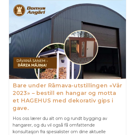
Bare under Rāmava-utstillingen «Vår
2023» – bestill en hangar og motta
et HAGEHUS med dekorativ gips i
gave.
Hos oss lærer du alt om og rundt bygging av
hangarer, og du vil også få omfattende
konsultasjon fra spesialister om dine aktuelle