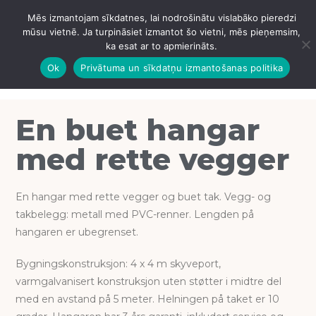
Mēs izmantojam sīkdatnes, lai nodrošinātu vislabāko pieredzi
IZVĒLNE
mūsu vietnē. Ja turpināsiet izmantot šo vietni, mēs pieņemsim,
ka esat ar to apmierināts.
Ok
Privātuma un sīkdatņu izmantošanas politika
En buet hangar
med rette vegger
En hangar med rette vegger og buet tak. Vegg- og
takbelegg: metall med PVC-renner. Lengden på
hangaren er ubegrenset.
Bygningskonstruksjon: 4 x 4 m skyveport,
varmgalvanisert konstruksjon uten støtter i midtre del
med en avstand på 5 meter. Helningen på taket er 10