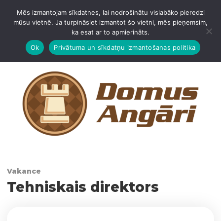
Mēs izmantojam sīkdatnes, lai nodrošinātu vislabāko pieredzi
IZVĒLNE
mūsu vietnē. Ja turpināsiet izmantot šo vietni, mēs pieņemsim,
ka esat ar to apmierināts.
Ok
Privātuma un sīkdatņu izmantošanas politika
Vakance
Tehniskais direktors