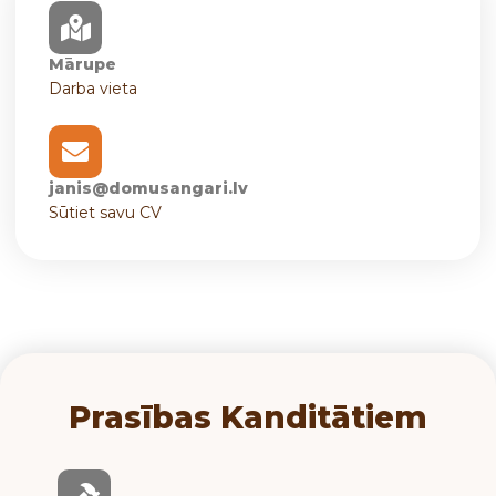
Mārupe
Darba vieta
janis@domusangari.lv
Sūtiet savu CV
Prasības Kanditātiem