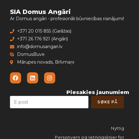
SIA Domus Angāri
Ar Domus angāri - profesionāli būvniecības risinājumi!
+371 20 015 855 (Garāžas)
+371 26 176 921 (Angāri)
info@domusangari.lv
DomusBuve
Mārupes novads, Brīvmaņi
Piesakies jaunumiem
Nyttig
Personvern og retningslinjer for