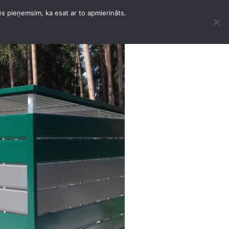
ēs pieņemsim, ka esat ar to apmierināts.
IRĀK PAKALPOJUMI
KONTAKT
DANSK