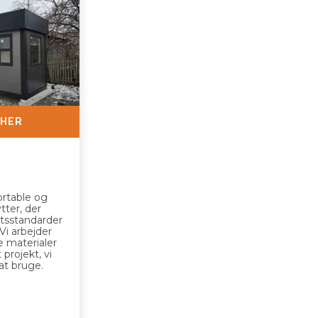
 HER
ortable og
tter, der
tetsstandarder
Vi arbejder
 materialer
t projekt, vi
at bruge.