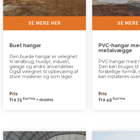
SE MERE HER
SE MERE
Buet hangar
PVC-hangar me
metalvægge
Den buede hangar er velegnet
til landbrug, husdyr, industri,
PVC-hangar med 
garage og andre anvendelser.
Den kan bruges ti
Også velegnet til opbevaring af
forskellige formål
store maskiner og som lager.
kan installeres overa
Pris
Pris
Eur/m2
Eur/m2
fra 75
+ moms
fra 49