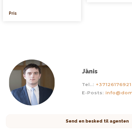
Pris
Jānis
Tel..:
+37126176921
E-Posts:
info@dom
Send en besked til agenten