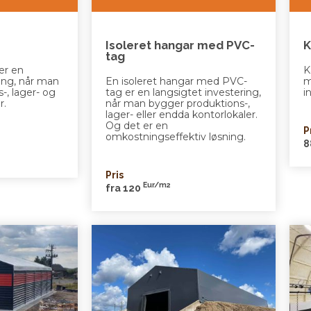
Isoleret hangar med PVC-
K
tag
er en
K
ring, når man
En isoleret hangar med PVC-
m
-, lager- og
tag er en langsigtet investering,
i
r.
når man bygger produktions-,
lager- eller endda kontorlokaler.
Og det er en
P
omkostningseffektiv løsning.
8
Pris
Eur/m2
fra 120