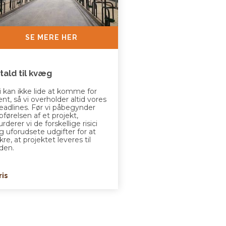
SE MERE HER
tald til kvæg
i kan ikke lide at komme for
ent, så vi overholder altid vores
eadlines. Før vi påbegynder
pførelsen af et projekt,
urderer vi de forskellige risici
g uforudsete udgifter for at
ikre, at projektet leveres til
iden.
ris