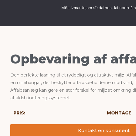
Opbevaring af affald
Mēs izmantojam sīkdatnes, lai nodrošinā
OM DOMUS HANGARS
GAR
Opbevaring af aff
Den perfekte løsning til et ryddeligt og attraktivt miljø. A
en minihangar, der beskytter affaldsbeholderne mod vind, f
Affaldsanlæg kan gøre en stor forskel for miljøet omkring d
affaldshåndteringssystemet.
PRIS:
MONTAGE
Kontakt en konsulent