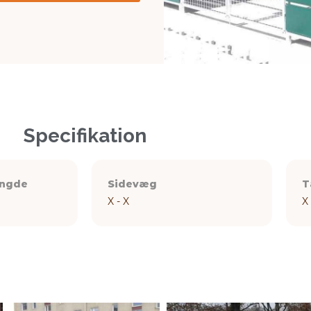
Specifikation
ængde
Sidevæg
T
X - X
X 