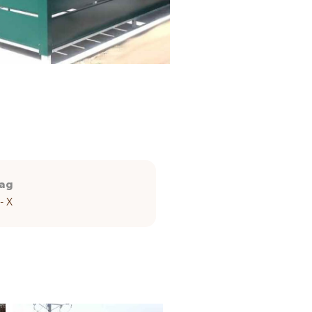
ag
- X