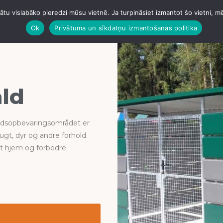
tu vislabāko pieredzi mūsu vietnē. Ja turpināsiet izmantot šo vietni, m
AGER
HANGARER
STØBNING AF BETON
JUMTI
VA
Ok
Privātuma un sīkdatņu izmantošanas politika
ald
ffaldsopbevaringsområdet er
ugt, dyr og andre forhold.
it hjem og forbedre