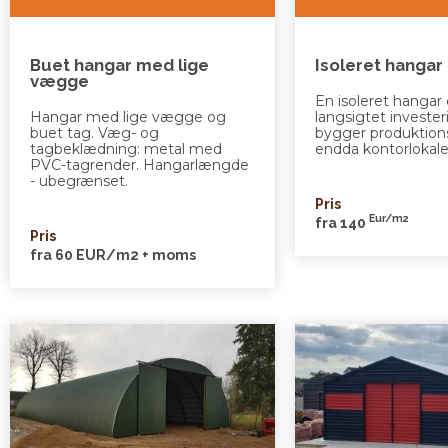
Buet hangar med lige
Isoleret hangar
vægge
En isoleret hangar 
Hangar med lige vægge og
langsigtet investe
buet tag. Væg- og
bygger produktions
tagbeklædning: metal med
endda kontorlokale
PVC-tagrender. Hangarlængde
- ubegrænset.
Pris
Eur/m2
fra 140
Pris
fra 60 EUR/m2 + moms