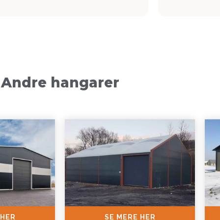
Andre hangarer
 HER
SE MERE HER