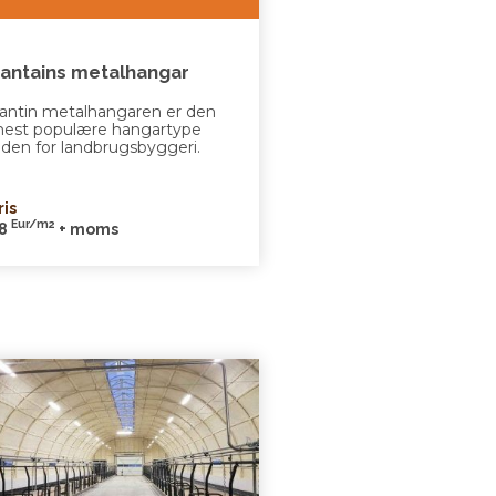
antains metalhangar
antin metalhangaren er den
est populære hangartype
nden for landbrugsbyggeri.
ris
Eur/m2
8
+ moms