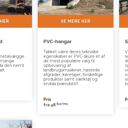
 HER
SE MERE HER
d
PVC-hangar
S
Takket være deres tekniske
V
metalvægge.
egenskaber er PVC-skure et af
s
l mange
de mest populære valg til
d
, da den nemt
opbevaring af
o
lt.
landbrugsmaskiner, høstede
v
afgrøder, køretøjer, forskellige
o
produkter samt værktøj og
s
endda brændstof.
t
Pris
P
Eur/m2
fra 48