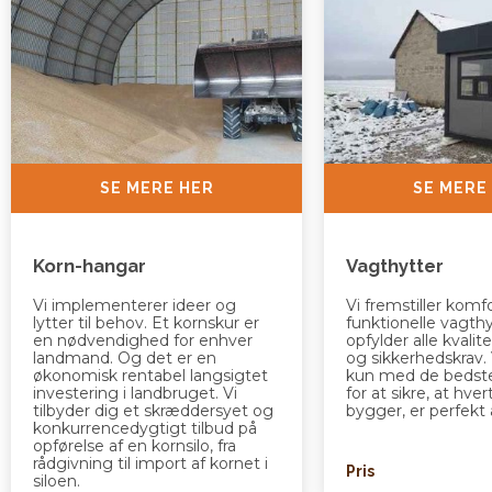
SE MERE HER
SE MERE
Korn-hangar
Vagthytter
Vi implementerer ideer og
Vi fremstiller komf
lytter til behov. Et kornskur er
funktionelle vagthy
en nødvendighed for enhver
opfylder alle kvali
landmand. Og det er en
og sikkerhedskrav. 
økonomisk rentabel langsigtet
kun med de bedste
investering i landbruget. Vi
for at sikre, at hver
tilbyder dig et skræddersyet og
bygger, er perfekt 
konkurrencedygtigt tilbud på
opførelse af en kornsilo, fra
rådgivning til import af kornet i
Pris
siloen.