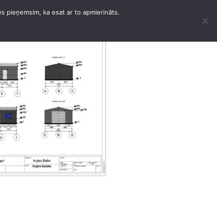
ēs pieņemsim, ka esat ar to apmierināts.
ERE ARBEITEN
KONTAKTE
DEUTSCH