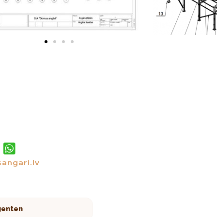
angari.lv
genten