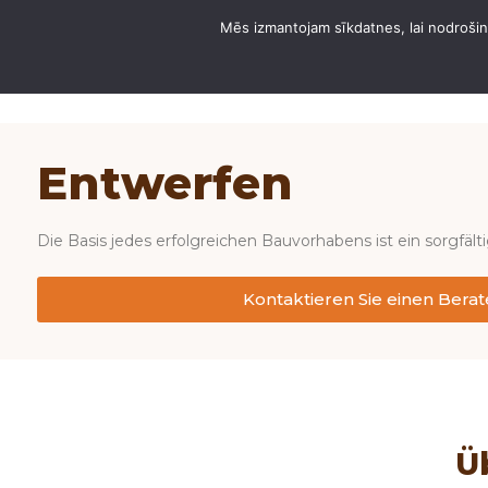
Mēs izmantojam sīkdatnes, lai nodrošinā
ÜBER DOMUS HANGARS
Entwerfen
Die Basis jedes erfolgreichen Bauvorhabens ist ein sorgfält
Kontaktieren Sie einen Berat
Ü