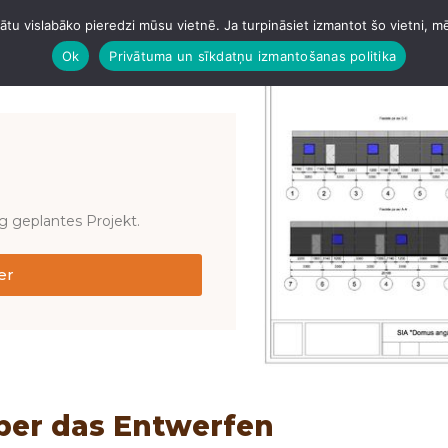
tu vislabāko pieredzi mūsu vietnē. Ja turpināsiet izmantot šo vietni, m
GARAGEN
HANGARS
BETONIEREN
DÄCHER
AND
Ok
Privātuma un sīkdatņu izmantošanas politika
ig geplantes Projekt.
er
ber das Entwerfen