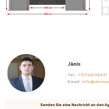
Jānis
Tel.:
+37126176921
Email:
info@domus
Senden Sie eine Nachricht an den A