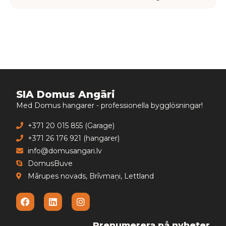
SIA Domus Angāri
Med Domus hangarer - professionella bygglösningar!
+371 20 015 855 (Garage)
+371 26 176 921 (hangarer)
info@domusangari.lv
DomusBuve
Mārupes novads, Brīvmaņi, Lettland
Prenumerera på nyheter