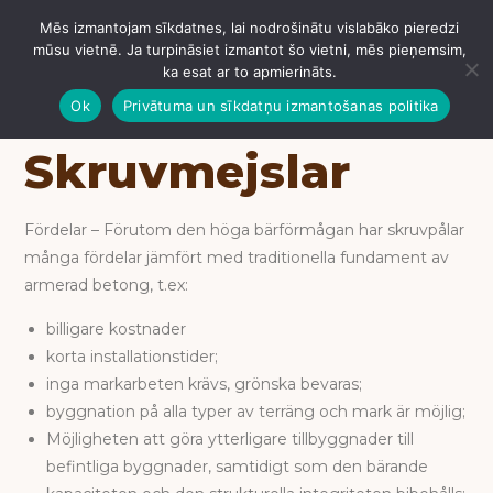
Mēs izmantojam sīkdatnes, lai nodrošinātu vislabāko pieredzi
IZVĒLNE
mūsu vietnē. Ja turpināsiet izmantot šo vietni, mēs pieņemsim,
ka esat ar to apmierināts.
Ok
Privātuma un sīkdatņu izmantošanas politika
Skruvmejslar
Fördelar – Förutom den höga bärförmågan har skruvpålar
många fördelar jämfört med traditionella fundament av
armerad betong, t.ex:
billigare kostnader
korta installationstider;
inga markarbeten krävs, grönska bevaras;
byggnation på alla typer av terräng och mark är möjlig;
Möjligheten att göra ytterligare tillbyggnader till
befintliga byggnader, samtidigt som den bärande